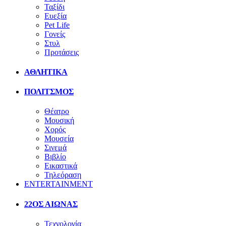
Ταξίδι
Ευεξία
Pet Life
Γονείς
Στυλ
Προτάσεις
ΑΘΛΗΤΙΚΑ
ΠΟΛΙΤΣΜΟΣ
Θέατρο
Μουσική
Χορός
Μουσεία
Σινεμά
Βιβλίο
Εικαστικά
Τηλεόραση
ENTERTAINMENT
22ΟΣ ΑΙΩΝΑΣ
Τεχνολογία