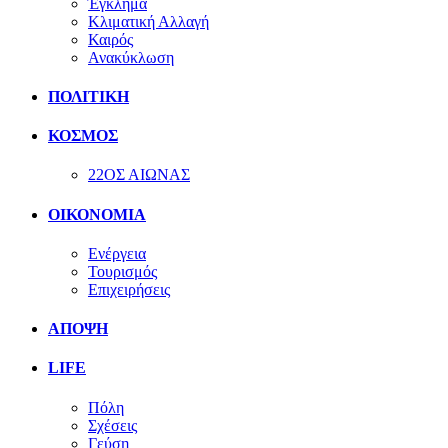
Έγκλημα
Κλιματική Αλλαγή
Καιρός
Ανακύκλωση
ΠΟΛΙΤΙΚΗ
ΚΟΣΜΟΣ
22ΟΣ ΑΙΩΝΑΣ
ΟΙΚΟΝΟΜΙΑ
Ενέργεια
Τουρισμός
Επιχειρήσεις
ΑΠΟΨΗ
LIFE
Πόλη
Σχέσεις
Γεύση