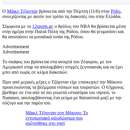
Ο
Μάικλ Τζόρνταν
βρίσκεται από την Πέμπτη (11/6) στην
Ρόδο
,
συνεχίζοντας με αυτόν τον τρόπο τις διακοπές του στην Ελλάδα.
Σύμφωνα με το
12sports.gr
, ο θρύλος του NBA θα βρίσκεται μέσα
στην ημέρα στην Παλιά Πόλη της Ρόδου, όπου θα γευματίσει και
θα απολαύσει τα μοναδικά τοπία της Ρόδου.
Advertisement
Advertisement
Το σκάφος του βρίσκεται στα ανοιχτά του Ζέφυρου, με τον
Αμερικανό σταρ να απολαμβάνει στιγμές ξεγνοιασιάς και να έχει
μπει από νωρίς σε κλίμα διακοπών.
Πριν από μερικές μέρες ο Τζόρνταν είχε επισκεφτεί την Μύκονο
προσελκύοντας τα βλέμματα ντόπιων και τουριστών. Ο 63χρονος
βρέθηκε σε ένα από τα πιο γνωστά εστιατόρια του νησιού, το
Nammos, απολαμβάνοντας ένα γεύμα με θαλασσινά μαζί με την
σύζυγο και την παρέα του.
Μάικλ Τζόρνταν στη Μύκονο: Το
εντυπωσιακό φιλοδώρημα που
συζητήθηκε στο νησί