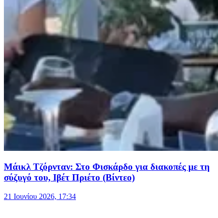
Μάικλ Τζόρνταν: Στο Φισκάρδο για διακοπές με τη
σύζυγό του, Ιβέτ Πριέτο (Βίντεο)
21 Ιουνίου 2026, 17:34