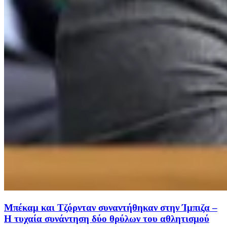
Μπέκαμ και Τζόρνταν συναντήθηκαν στην Ίμπιζα –
Η τυχαία συνάντηση δύο θρύλων του αθλητισμού