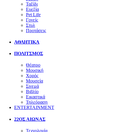
Ταξίδι
Ευεξία
Pet Life
Γονείς
Στυλ
Προτάσεις
ΑΘΛΗΤΙΚΑ
ΠΟΛΙΤΣΜΟΣ
Θέατρο
Μουσική
Χορός
Μουσεία
Σινεμά
Βιβλίο
Εικαστικά
Τηλεόραση
ENTERTAINMENT
22ΟΣ ΑΙΩΝΑΣ
Τεχνολογία