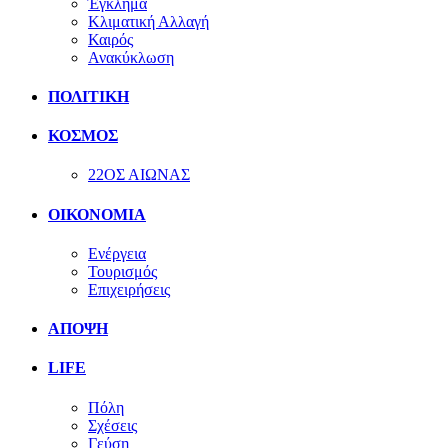
Έγκλημα
Κλιματική Αλλαγή
Καιρός
Ανακύκλωση
ΠΟΛΙΤΙΚΗ
ΚΟΣΜΟΣ
22ΟΣ ΑΙΩΝΑΣ
ΟΙΚΟΝΟΜΙΑ
Ενέργεια
Τουρισμός
Επιχειρήσεις
ΑΠΟΨΗ
LIFE
Πόλη
Σχέσεις
Γεύση