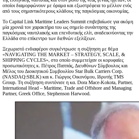
οποίοι διαμορφώνουν με όραμα και εξωστρέφεια το μέλλον ενός
από τους σημαντικότερους κλάδους της παγκόσμιας οικονομίας.
Το Capital Link Maritime Leaders Summit επιβεβαίωσε για ακόμη
μία χρονιά τον χαρακτήρα του ως σημείο συνάντησης της
παγκόσμιας ναυτιλιακής και επενδυτικής ελίτ, αναδεικνύοντας την
Ελλάδα στο επίκεντρο των διεθνών εξελίξεων.
Ξεχωριστό ενδιαφέρον συγκέντρωσε η συζήτηση με θέμα
«NAVIGATING THE MARKET – STRATEGY, SCALE, &
SHIPPING CYCLES», στο οποίο συμμετείχαν οι κορυφαίες
προσωπικότητες κ. Πέτρος Παππάς, Διευθύνων Σύμβουλος και
Μέλος του Διοικητικού Συμβουλίου Star Bulk Carriers Corp.
(NASDAQ:SBLK) και κ. Γιώργος Οικονόμου, Ιδρυτής TMS
Group. Τη συζήτηση συντόνισε η κα. Dora Mace-Kokota, Partner,
International Head – Maritime, Trade and Offshore and Managing
Partner, Greek Office, Stephenson Harwood.