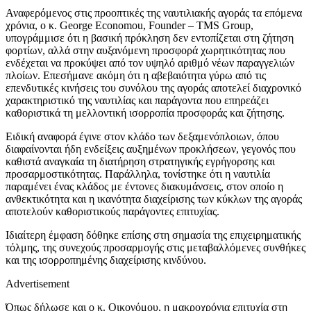
Αναφερόμενος στις προοπτικές της ναυτιλιακής αγοράς τα επόμενα
χρόνια, ο κ. George Economou, Founder – TMS Group,
υπογράμμισε ότι η βασική πρόκληση δεν εντοπίζεται στη ζήτηση
φορτίων, αλλά στην αυξανόμενη προσφορά χωρητικότητας που
ενδέχεται να προκύψει από τον υψηλό αριθμό νέων παραγγελιών
πλοίων. Επεσήμανε ακόμη ότι η αβεβαιότητα γύρω από τις
επενδυτικές κινήσεις του συνόλου της αγοράς αποτελεί διαχρονικό
χαρακτηριστικό της ναυτιλίας και παράγοντα που επηρεάζει
καθοριστικά τη μελλοντική ισορροπία προσφοράς και ζήτησης.
Ειδική αναφορά έγινε στον κλάδο των δεξαμενόπλοιων, όπου
διαφαίνονται ήδη ενδείξεις αυξημένων προκλήσεων, γεγονός που
καθιστά αναγκαία τη διατήρηση στρατηγικής εγρήγορσης και
προσαρμοστικότητας. Παράλληλα, τονίστηκε ότι η ναυτιλία
παραμένει ένας κλάδος με έντονες διακυμάνσεις, στον οποίο η
ανθεκτικότητα και η ικανότητα διαχείρισης των κύκλων της αγοράς
αποτελούν καθοριστικούς παράγοντες επιτυχίας.
Ιδιαίτερη έμφαση δόθηκε επίσης στη σημασία της επιχειρηματικής
τόλμης, της συνεχούς προσαρμογής στις μεταβαλλόμενες συνθήκες
και της ισορροπημένης διαχείρισης κινδύνου.
Advertisement
Όπως δήλωσε και ο κ. Οικονόμου, η μακροχρόνια επιτυχία στη