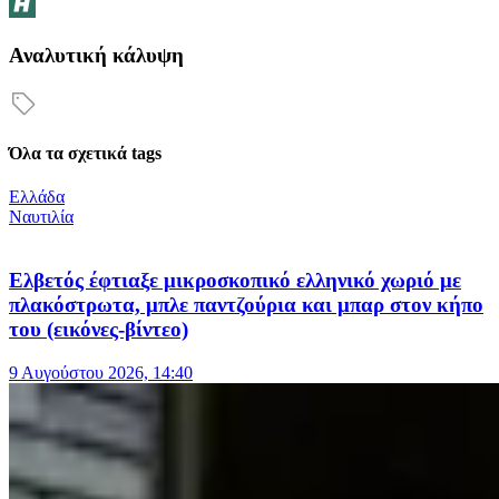
Αναλυτική κάλυψη
Όλα τα σχετικά tags
Ελλάδα
Ναυτιλία
Ελβετός έφτιαξε μικροσκοπικό ελληνικό χωριό με
πλακόστρωτα, μπλε παντζούρια και μπαρ στον κήπο
του (εικόνες-βίντεο)
9 Αυγούστου 2026, 14:40