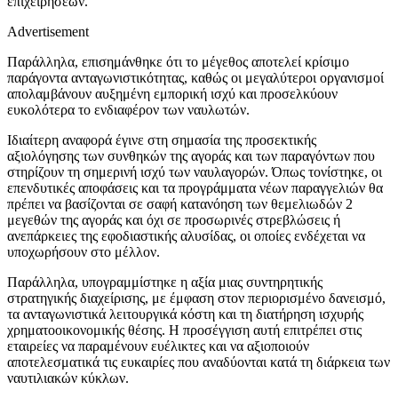
επιχειρήσεων.
Advertisement
Παράλληλα, επισημάνθηκε ότι το μέγεθος αποτελεί κρίσιμο
παράγοντα ανταγωνιστικότητας, καθώς οι μεγαλύτεροι οργανισμοί
απολαμβάνουν αυξημένη εμπορική ισχύ και προσελκύουν
ευκολότερα το ενδιαφέρον των ναυλωτών.
Ιδιαίτερη αναφορά έγινε στη σημασία της προσεκτικής
αξιολόγησης των συνθηκών της αγοράς και των παραγόντων που
στηρίζουν τη σημερινή ισχύ των ναυλαγορών. Όπως τονίστηκε, οι
επενδυτικές αποφάσεις και τα προγράμματα νέων παραγγελιών θα
πρέπει να βασίζονται σε σαφή κατανόηση των θεμελιωδών 2
μεγεθών της αγοράς και όχι σε προσωρινές στρεβλώσεις ή
ανεπάρκειες της εφοδιαστικής αλυσίδας, οι οποίες ενδέχεται να
υποχωρήσουν στο μέλλον.
Παράλληλα, υπογραμμίστηκε η αξία μιας συντηρητικής
στρατηγικής διαχείρισης, με έμφαση στον περιορισμένο δανεισμό,
τα ανταγωνιστικά λειτουργικά κόστη και τη διατήρηση ισχυρής
χρηματοοικονομικής θέσης. Η προσέγγιση αυτή επιτρέπει στις
εταιρείες να παραμένουν ευέλικτες και να αξιοποιούν
αποτελεσματικά τις ευκαιρίες που αναδύονται κατά τη διάρκεια των
ναυτιλιακών κύκλων.