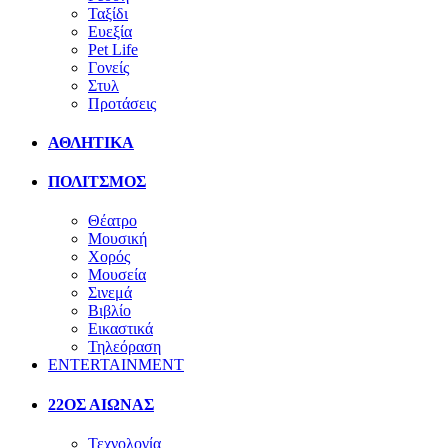
Ταξίδι
Ευεξία
Pet Life
Γονείς
Στυλ
Προτάσεις
ΑΘΛΗΤΙΚΑ
ΠΟΛΙΤΣΜΟΣ
Θέατρο
Μουσική
Χορός
Μουσεία
Σινεμά
Βιβλίο
Εικαστικά
Τηλεόραση
ENTERTAINMENT
22ΟΣ ΑΙΩΝΑΣ
Τεχνολογία