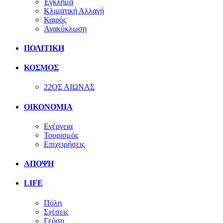
Έγκλημα
Κλιματική Αλλαγή
Καιρός
Ανακύκλωση
ΠΟΛΙΤΙΚΗ
ΚΟΣΜΟΣ
22ΟΣ ΑΙΩΝΑΣ
ΟΙΚΟΝΟΜΙΑ
Ενέργεια
Τουρισμός
Επιχειρήσεις
ΑΠΟΨΗ
LIFE
Πόλη
Σχέσεις
Γεύση