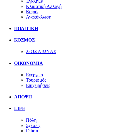
Έγκλημα
Κλιματική Αλλαγή
Καιρός
Ανακύκλωση
ΠΟΛΙΤΙΚΗ
ΚΟΣΜΟΣ
22ΟΣ ΑΙΩΝΑΣ
ΟΙΚΟΝΟΜΙΑ
Ενέργεια
Τουρισμός
Επιχειρήσεις
ΑΠΟΨΗ
LIFE
Πόλη
Σχέσεις
Γεύση