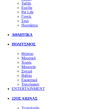
Ταξίδι
Ευεξία
Pet Life
Γονείς
Στυλ
Προτάσεις
ΑΘΛΗΤΙΚΑ
ΠΟΛΙΤΣΜΟΣ
Θέατρο
Μουσική
Χορός
Μουσεία
Σινεμά
Βιβλίο
Εικαστικά
Τηλεόραση
ENTERTAINMENT
22ΟΣ ΑΙΩΝΑΣ
Τεχνολογία