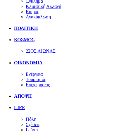
Έγκλημα
Κλιματική Αλλαγή
Καιρός
Ανακύκλωση
ΠΟΛΙΤΙΚΗ
ΚΟΣΜΟΣ
22ΟΣ ΑΙΩΝΑΣ
ΟΙΚΟΝΟΜΙΑ
Ενέργεια
Τουρισμός
Επιχειρήσεις
ΑΠΟΨΗ
LIFE
Πόλη
Σχέσεις
Γεύση