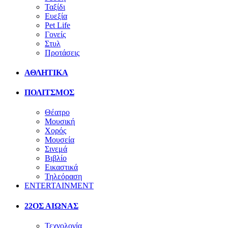
Ταξίδι
Ευεξία
Pet Life
Γονείς
Στυλ
Προτάσεις
ΑΘΛΗΤΙΚΑ
ΠΟΛΙΤΣΜΟΣ
Θέατρο
Μουσική
Χορός
Μουσεία
Σινεμά
Βιβλίο
Εικαστικά
Τηλεόραση
ENTERTAINMENT
22ΟΣ ΑΙΩΝΑΣ
Τεχνολογία