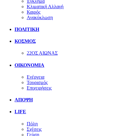
Έγκλημα
Κλιματική Αλλαγή
Καιρός
Ανακύκλωση
ΠΟΛΙΤΙΚΗ
ΚΟΣΜΟΣ
22ΟΣ ΑΙΩΝΑΣ
ΟΙΚΟΝΟΜΙΑ
Ενέργεια
Τουρισμός
Επιχειρήσεις
ΑΠΟΨΗ
LIFE
Πόλη
Σχέσεις
Γεύση