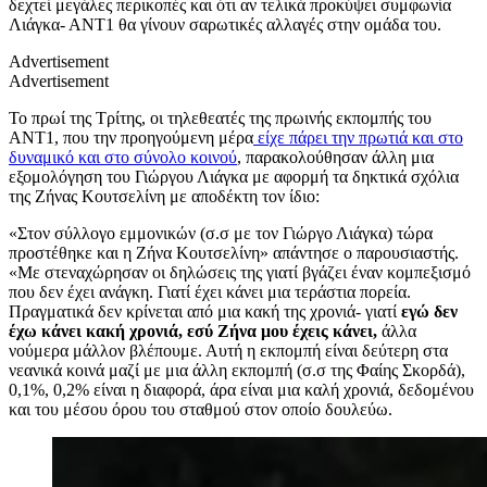
δεχτεί μεγάλες περικοπές και ότι αν τελικά προκύψει συμφωνία
Λιάγκα- ΑΝΤ1 θα γίνουν σαρωτικές αλλαγές στην ομάδα του.
Advertisement
Advertisement
Το πρωί της Τρίτης, οι τηλεθεατές της πρωινής εκπομπής του
ΑΝΤ1, που την προηγούμενη μέρα
είχε πάρει την πρωτιά και στο
δυναμικό και στο σύνολο κοινού
, παρακολούθησαν άλλη μια
εξομολόγηση του Γιώργου Λιάγκα με αφορμή τα δηκτικά σχόλια
της Ζήνας Κουτσελίνη με αποδέκτη τον ίδιο:
«Στον σύλλογο εμμονικών (σ.σ με τον Γιώργο Λιάγκα) τώρα
προστέθηκε και η Ζήνα Κουτσελίνη» απάντησε ο παρουσιαστής.
«Με στεναχώρησαν οι δηλώσεις της γιατί βγάζει έναν κομπεξισμό
που δεν έχει ανάγκη. Γιατί έχει κάνει μια τεράστια πορεία.
Πραγματικά δεν κρίνεται από μια κακή της χρονιά- γιατί
εγώ δεν
έχω κάνει κακή χρονιά, εσύ Ζήνα μου έχεις κάνει,
άλλα
νούμερα μάλλον βλέπουμε. Αυτή η εκπομπή είναι δεύτερη στα
νεανικά κοινά μαζί με μια άλλη εκπομπή (σ.σ της Φαίης Σκορδά),
0,1%, 0,2% είναι η διαφορά, άρα είναι μια καλή χρονιά, δεδομένου
και του μέσου όρου του σταθμού στον οποίο δουλεύω.