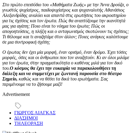
Στο πρώτο επεισόδιο του «Μαθήματα Ζωής» με την Άννα Δρούζα, ο
γνωστός ψυχίατρος, παιδοψυχίατρος και ψυχαναλυτής Αθανάσιος
Αλεξανδρίδης αναλύει και απαντά στις ερωτήσεις του ακροατηρίου
για τις σχέσεις και τον έρωτα. Πώς θα αναπτύξουμε την ικανότητά
μας για αγάπη; Ποιο είναι το νόημα του έρωτα; Πώς οι
απογοητεύσεις, η πλήξη και ο ανταγωνισμός σκοτώνουν τις σχέσεις;
Τι θέλουμε και τι αναζητάμε στον άλλον; Ποιες ανάγκες καλύπτουμε
σε μια συντροφική σχέση;
Ο έρωτας δεν έχει μία μορφή, έναν ορισμό, έναν δρόμο. Έχει τόσες
μορφές, όσες και οι άνθρωποι που τον αναζητούν. Κι αν όλοι μιλάμε
για τον έρωτα, στην πραγματικότητα ο καθένας μιλά για τον δικό
του.
Ο κόσμος θα έχει την ευκαιρία να παρακολουθήσει τη
διάλεξη και να συμμετέχει με ζωντανή παρουσία στο θέατρο
Σημείο,
καθώς και να θέσει τα δικά του ερωτήματα. Σας
περιμένουμε να το ζήσουμε μαζί!
Advertisement
ΓΙΩΡΓΟΣ ΛΙΑΓΚΑΣ
ΔΙΑΣΗΜΟΙ
ΤΗΛΕΟΡΑΣΗ