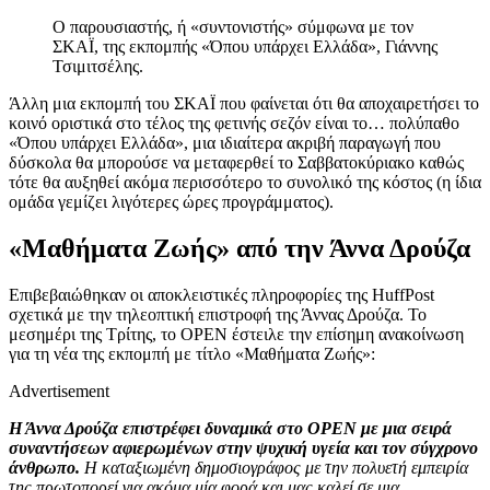
Ο παρουσιαστής, ή «συντονιστής» σύμφωνα με τον
ΣΚΑΪ, της εκπομπής «Όπου υπάρχει Ελλάδα», Γιάννης
Τσιμιτσέλης.
Άλλη μια εκπομπή του ΣΚΑΪ που φαίνεται ότι θα αποχαιρετήσει το
κοινό οριστικά στο τέλος της φετινής σεζόν είναι το… πολύπαθο
«Όπου υπάρχει Ελλάδα», μια ιδιαίτερα ακριβή παραγωγή που
δύσκολα θα μπορούσε να μεταφερθεί το Σαββατοκύριακο καθώς
τότε θα αυξηθεί ακόμα περισσότερο το συνολικό της κόστος (η ίδια
ομάδα γεμίζει λιγότερες ώρες προγράμματος).
«Μαθήματα Ζωής» από την Άννα Δρούζα
Επιβεβαιώθηκαν οι αποκλειστικές πληροφορίες της HuffPost
σχετικά με την τηλεοπτική επιστροφή της Άννας Δρούζα. Το
μεσημέρι της Τρίτης, το OPEN έστειλε την επίσημη ανακοίνωση
για τη νέα της εκπομπή με τίτλο «Μαθήματα Ζωής»:
Advertisement
Η Άννα Δρούζα επιστρέφει δυναμικά στο OPEN με μια σειρά
συναντήσεων αφιερωμένων στην ψυχική υγεία και τον σύγχρονο
άνθρωπο.
Η καταξιωμένη δημοσιογράφος με την πολυετή εμπειρία
της πρωτοπορεί για ακόμα μία φορά και μας καλεί σε μια