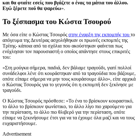
και θα φταίτε εσείς που βγάζετε ο ένας τα μάτια του άλλου.
Εγώ ξέρετε πού θα ψαρεύω
».
Το ξέσπασμα του Κώστα Τσουρού
Με όσα είπε ο Κώστας Τσουρός
στην έναρξη της εκπομπής του
το
απόγευμα της Δευτέρας ασχολήθηκαν οι πρωινές εκπομπές της
Τρίτης- κάποια από τα σχόλια που ακούστηκαν φαίνεται πως
ενόχλησαν τον παρουσιαστή ο οποίος απάντησε στους επικριτές
του:
«Στη μούγκα σήμερα, παιδιά, δεν βάλαμε τραγούδι, γιατί πολλοί
συνάδελφοι λένε ότι κουράστηκαν από τα τραγούδια που βάζουμε,
οπότε είπαμε σήμερα να μην τους κουράσουμε άλλο», είπε αρχικά
ο Κώστας Τσουρός για το γεγονός ότι η εκπομπή δεν ξεκίνησε με
τραγούδι.
Ο Κώστας Τσουρός πρόσθεσε: «Το ένα το βρίσκουν κουραστικό,
το άλλο το βρίσκουν ψωνίστικο, το άλλο λίγο πιο χαρούμενο για
την περίσταση, το άλλο πιο θλιβερό για την περίσταση, οπότε
είπαμε να ξεκινήσουμε έτσι για να τα έχουμε όλα μαζί και να τους
ευχαριστήσουμε.
Advertisement