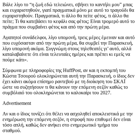
Βάλε λίγο το “η ζωή εδώ τελειώνει, σβήνει το καντήλι μου” μπας
και ευχαριστηθούν, γιατί πραγματικά μόνο με αυτό το τραγούδι θα
ευχαριστηθούν. Πραγματικά, τι άλλο θα πείτε φέτος, τι άλλο θα
πείτε; Τι θα κατεβάσει το κεφάλι σας φέτος; Είναι τρομερό αυτό το
πράγμα που συμβαίνει φέτος και από την πρώτη μέρα.
Αγαπητοί συνάδελφοι, λίγο υπομονή, τρεις μέρες έμειναν και αυτό
που ευχόσασταν από την πρώτη μέρα, θα συμβεί την Παρασκευή,
λίγο υπομονή ακόμα. Συγγνώμη στους τηλεθεατές γι’ αυτό, αλλά
καταλαβαίνετε ότι είναι τελευταίες ημέρες και πρέπει κι εμείς να
πούμε κάτι».
Σύμφωνα με πληροφορίες της HuffPost, αν και η εκπομπή του
Κώστα Τσουρού ολοκληρώνεται αυτή την Παρασκευή, ο ίδιος δεν
έχει κάνει ακόμα επίσημο ραντεβού με τη διοίκηση του ΣΚΑΪ
ώστε να συζητήσουν τι θα κάνουν την επόμενη σεζόν καθώς το
συμβόλαιό του ολοκληρώνεται το καλοκαίρι του 2027.
Advertisement
Αν και ο ίδιος τονίζει ότι θέλει να ασχοληθεί αποκλειστικά με την
ενημέρωση την επόμενη σεζόν, η στροφή που επιθυμεί δεν είναι
τόσο απλή, καθώς δεν ανήκει στο ενημερωτικό τμήμα του
σταθμού.