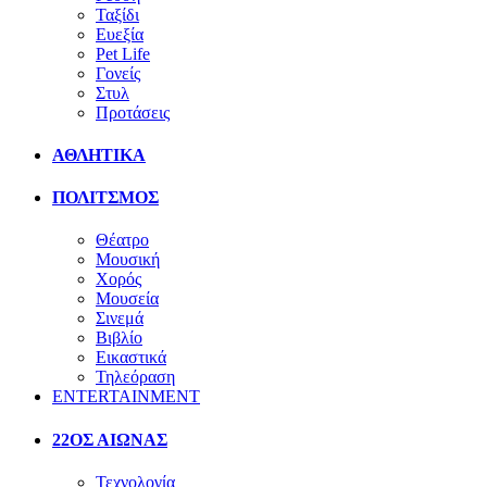
Ταξίδι
Ευεξία
Pet Life
Γονείς
Στυλ
Προτάσεις
ΑΘΛΗΤΙΚΑ
ΠΟΛΙΤΣΜΟΣ
Θέατρο
Μουσική
Χορός
Μουσεία
Σινεμά
Βιβλίο
Εικαστικά
Τηλεόραση
ENTERTAINMENT
22ΟΣ ΑΙΩΝΑΣ
Τεχνολογία