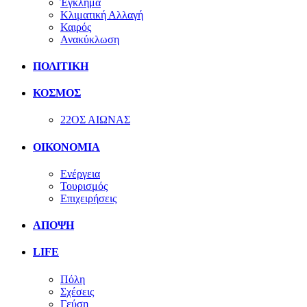
Έγκλημα
Κλιματική Αλλαγή
Καιρός
Ανακύκλωση
ΠΟΛΙΤΙΚΗ
ΚΟΣΜΟΣ
22ΟΣ ΑΙΩΝΑΣ
ΟΙΚΟΝΟΜΙΑ
Ενέργεια
Τουρισμός
Επιχειρήσεις
ΑΠΟΨΗ
LIFE
Πόλη
Σχέσεις
Γεύση