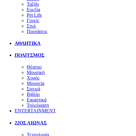
Ταξίδι
Ευεξία
Pet Life
Γονείς
Στυλ
Προτάσεις
ΑΘΛΗΤΙΚΑ
ΠΟΛΙΤΣΜΟΣ
Θέατρο
Μουσική
Χορός
Μουσεία
Σινεμά
Βιβλίο
Εικαστικά
Τηλεόραση
ENTERTAINMENT
22ΟΣ ΑΙΩΝΑΣ
Τεχνολογία