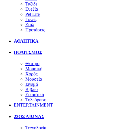
Ταξίδι
Ευεξία
Pet Life
Γονείς
Στυλ
Προτάσεις
ΑΘΛΗΤΙΚΑ
ΠΟΛΙΤΣΜΟΣ
Θέατρο
Μουσική
Χορός
Μουσεία
Σινεμά
Βιβλίο
Εικαστικά
Τηλεόραση
ENTERTAINMENT
22ΟΣ ΑΙΩΝΑΣ
Τεχνολογία