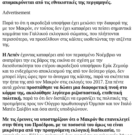
απομακρύνεται από τις εθνικιστικές της περγαμηνές.
Advertisement
Παρά το ότι η ακροδεξιά υποψήφια έχει μειώσει την διαφορά της
με τον Μακρόν, εν τούτοις δεν έχει καταφέρει να πείσει σημαντικά
κομμάτια του Γαλλικού εκλογικού σώματος, που πλήττονται
περισσότερο, να προσέλθουν στις κάλπες υιοθετώντας την ατζέντα
της.
Η Λεπέν
έχοντας καταφέρει από τον περασμένο Νοέμβριο να
ανατρέψει την εις βάρος της εικόνα σε σχέση με την
διεισδυτικότητα του ετέρου ακροδεξιού υποψήφιου Ερίκ Ζεμούρ
και το ενδεχόμενο αποκλεισμού της από τον δεύτερο γύρο, δεν
μπορεί λίγες ώρες πριν το άνοιγμα της κάλπης, παρά να σκέπτεται
την ήττα της από τον Μακρόν στις εκλογές του 2017. Στα πέντε
αυτά χρόνια
προσπάθησε να δώσει μια διαφορετική πνοή στο
κόμμα της, ακολούθησε λιγότερο ριζοσπαστική, επιθετική
πολιτική,
παρά το ότι δεν διστάζει να εμφανίζει τις πολιτικές της
προτιμήσεις προς τον Ούγγρο πρωθυπουργό Όρμπαν και τον Ιταλό
Ματέο Σαλβίνι και όσα αυτές υποδηλώνουν.
Με τις έρευνες να υποστηρίζουν ότι ο Μακρόν θα επανεκλεγεί
στην θέση του Προέδρου,
με τα ποσοστά του όμως να είναι
μικρότερα από την προηγούμενη εκλογική διαδικασία,
το