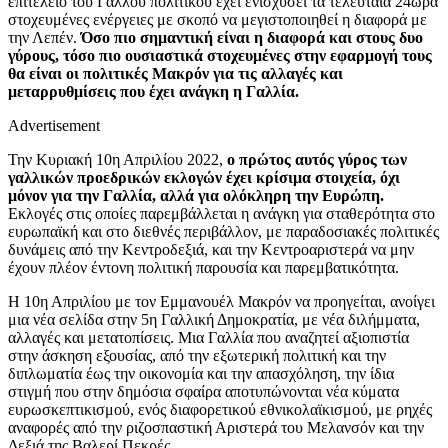
επιτελείο του Γάλλου πολιτικού έχει ενισχύσει τα τελευταία 24ωρα
στοχευμένες ενέργειες με σκοπό να μεγιστοποιηθεί η διαφορά με
την Λεπέν.
Όσο πιο σημαντική είναι η διαφορά και στους δυο
γύρους, τόσο πιο ουσιαστικά στοχευμένες στην εφαρμογή τους
θα είναι οι πολιτικές Μακρόν για τις αλλαγές και
μεταρρυθμίσεις που έχει ανάγκη η Γαλλία.
Advertisement
Την Κυριακή 10η Απριλίου 2022,
ο πρώτος αυτός γύρος των
γαλλικών προεδρικών εκλογών έχει κρίσιμα στοιχεία, όχι
μόνον για την Γαλλία, αλλά για ολόκληρη την Ευρώπη.
Εκλογές στις οποίες παρεμβάλλεται η ανάγκη για σταθερότητα στο
ευρωπαϊκή και στο διεθνές περιβάλλον, με παραδοσιακές πολιτικές
δυνάμεις από την Κεντροδεξιά, και την Κεντροαριστερά να μην
έχουν πλέον έντονη πολιτική παρουσία και παρεμβατικότητα.
Η 10η Απριλίου με τον Εμμανουέλ Μακρόν να προηγείται, ανοίγει
μια νέα σελίδα στην 5η Γαλλική Δημοκρατία, με νέα διλήμματα,
αλλαγές και μετατοπίσεις. Μια Γαλλία που αναζητεί αξιοπιστία
στην άσκηση εξουσίας, από την εξωτερική πολιτική και την
διπλωματία έως την οικονομία και την απασχόληση, την ίδια
στιγμή που στην δημόσια σφαίρα αποτυπώνονται νέα κύματα
ευρωσκεπτικισμού, ενός διαφορετικού εθνικολαϊκισμού, με ρηχές
αναφορές από την ριζοσπαστική Αριστερά του Μελανσόν και την
Δεξιά της Βαλερί Πεκρές.