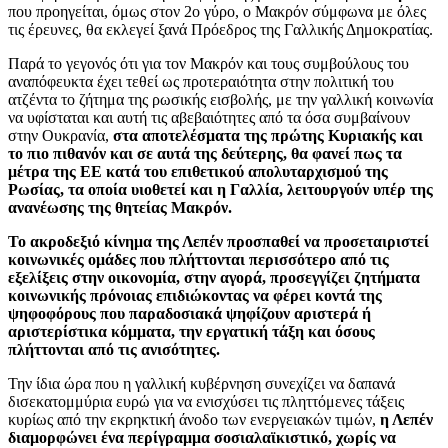
που προηγείται, όμως στον 2ο γύρο, ο Μακρόν σύμφωνα με όλες
τις έρευνες, θα εκλεγεί ξανά Πρόεδρος της Γαλλικής Δημοκρατίας.
Παρά το γεγονός ότι για τον Μακρόν και τους συμβούλους του
αναπόφευκτα έχει τεθεί ως προτεραιότητα στην πολιτική του
ατζέντα το ζήτημα της ρωσικής εισβολής, με την γαλλική κοινωνία
να υφίσταται και αυτή τις αβεβαιότητες από τα όσα συμβαίνουν
στην Ουκρανία,
στα αποτελέσματα της πρώτης Κυριακής και
το πιο πιθανόν και σε αυτά της δεύτερης, θα φανεί πως τα
μέτρα της ΕΕ κατά του επιθετικού απολυταρχισμού της
Ρωσίας, τα οποία υιοθετεί και η Γαλλία, λειτουργούν υπέρ της
ανανέωσης της θητείας Μακρόν.
Το ακροδεξιό κίνημα της Λεπέν προσπαθεί να προσεταιριστεί
κοινωνικές ομάδες που πλήττονται περισσότερο από τις
εξελίξεις στην οικονομία, στην αγορά, προσεγγίζει ζητήματα
κοινωνικής πρόνοιας επιδιώκοντας να φέρει κοντά της
ψηφοφόρους που παραδοσιακά ψηφίζουν αριστερά ή
αριστερίστικα κόμματα, την εργατική τάξη και όσους
πλήττονται από τις ανισότητες.
Την ίδια ώρα που η γαλλική κυβέρνηση συνεχίζει να δαπανά
δισεκατομμύρια ευρώ για να ενισχύσει τις πληττόμενες τάξεις
κυρίως από την εκρηκτική άνοδο των ενεργειακών τιμών,
η Λεπέν
διαμορφώνει ένα περίγραμμα σοσιαλαϊκιστικό,
χωρίς να