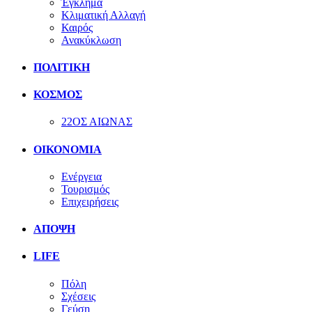
Έγκλημα
Κλιματική Αλλαγή
Καιρός
Ανακύκλωση
ΠΟΛΙΤΙΚΗ
ΚΟΣΜΟΣ
22ΟΣ ΑΙΩΝΑΣ
ΟΙΚΟΝΟΜΙΑ
Ενέργεια
Τουρισμός
Επιχειρήσεις
ΑΠΟΨΗ
LIFE
Πόλη
Σχέσεις
Γεύση