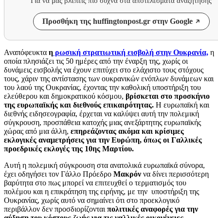
Για να μας βλέπεις πιο συχνά στα αποτελέσματα αναζήτησης
Προσθήκη της huffingtonpost.gr στην Google
Αναπόφευκτα
η
ρωσική στρατιωτική εισβολή στην Ουκρανία,
η
οποία πλησιάζει τις 50 ημέρες από την έναρξη της, χωρίς οι
δυνάμεις εισβολής να έχουν επιτύχει στο ελάχιστο τους στόχους
τους, χάριν της αντίστασης των ουκρανικών ενόπλων δυνάμεων και
του λαού της Ουκρανίας, έχοντας την καθολική υποστήριξη του
ελεύθερου και δημοκρατικού κόσμου,
βρίσκεται στο προσκήνιο
της ευρωπαϊκής και διεθνούς επικαιρότητας.
Η ευρωπαϊκή και
διεθνής ειδησεογραφία, έρχεται να καλύψει αυτή την πολεμική
σύγκρουση, προσπάθεια κατοχής μιας ανεξάρτητης ευρωπαϊκής
χώρας από μια άλλη,
επηρεάζοντας ακόμα και κρίσιμες
εκλογικές αναμετρήσεις για την Ευρώπη, όπως οι Γαλλικές
προεδρικές εκλογές της 10ης Μαρτίου.
Αυτή η πολεμική σύγκρουση στα ανατολικά ευρωπαϊκά σύνορα,
έχει οδηγήσει τον Γάλλο Πρόεδρο
Μακρόν
να δίνει περισσότερη
βαρύτητα στο πως μπορεί να επιτευχθεί ο τερματισμός του
πολέμου και η επικράτηση της ειρήνης, με την υποστήριξη της
Ουκρανίας, χωρίς αυτό να σημαίνει ότι στο προεκλογικό
περιβάλλον δεν προσδιορίζονται
πολιτικές αναφορές για την
αύξηση του κόστους ζωής για τις γαλλικές οικογένειες.