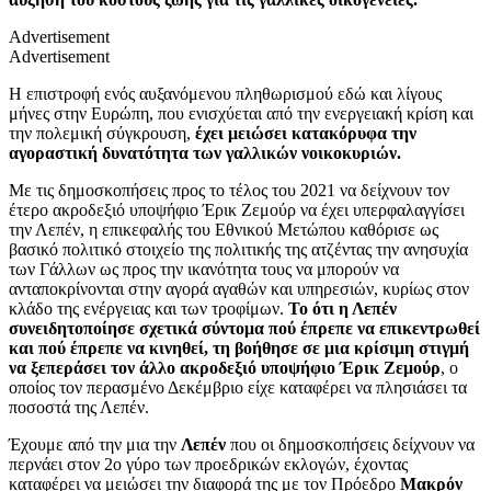
Advertisement
Advertisement
Η επιστροφή ενός αυξανόμενου πληθωρισμού εδώ και λίγους
μήνες στην Ευρώπη, που ενισχύεται από την ενεργειακή κρίση και
την πολεμική σύγκρουση,
έχει μειώσει κατακόρυφα την
αγοραστική δυνατότητα των γαλλικών νοικοκυριών.
Με τις δημοσκοπήσεις προς το τέλος του 2021 να δείχνουν τον
έτερο ακροδεξιό υποψήφιο Έρικ Ζεμούρ να έχει υπερφαλαγγίσει
την Λεπέν, η επικεφαλής του Εθνικού Μετώπου καθόρισε ως
βασικό πολιτικό στοιχείο της πολιτικής της ατζέντας την ανησυχία
των Γάλλων ως προς την ικανότητα τους να μπορούν να
ανταποκρίνονται στην αγορά αγαθών και υπηρεσιών, κυρίως στον
κλάδο της ενέργειας και των τροφίμων.
Το ότι η Λεπέν
συνειδητοποίησε σχετικά σύντομα πού έπρεπε να επικεντρωθεί
και πού έπρεπε να κινηθεί, τη βοήθησε σε μια κρίσιμη στιγμή
να ξεπεράσει τον άλλο ακροδεξιό υποψήφιο Έρικ Ζεμούρ
, ο
οποίος τον περασμένο Δεκέμβριο είχε καταφέρει να πλησιάσει τα
ποσοστά της Λεπέν.
Έχουμε από την μια την
Λεπέν
που οι δημοσκοπήσεις δείχνουν να
περνάει στον 2ο γύρο των προεδρικών εκλογών, έχοντας
καταφέρει να μειώσει την διαφορά της με τον Πρόεδρο
Μακρόν