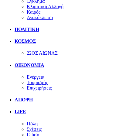
Έγκλημα
Κλιματική Αλλαγή
Καιρός
Ανακύκλωση
ΠΟΛΙΤΙΚΗ
ΚΟΣΜΟΣ
22ΟΣ ΑΙΩΝΑΣ
ΟΙΚΟΝΟΜΙΑ
Ενέργεια
Τουρισμός
Επιχειρήσεις
ΑΠΟΨΗ
LIFE
Πόλη
Σχέσεις
Γεύση