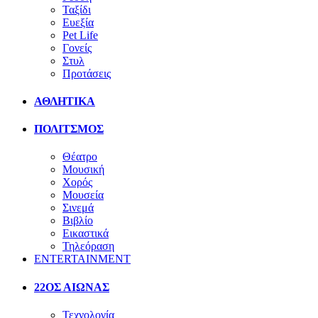
Ταξίδι
Ευεξία
Pet Life
Γονείς
Στυλ
Προτάσεις
ΑΘΛΗΤΙΚΑ
ΠΟΛΙΤΣΜΟΣ
Θέατρο
Μουσική
Χορός
Μουσεία
Σινεμά
Βιβλίο
Εικαστικά
Τηλεόραση
ENTERTAINMENT
22ΟΣ ΑΙΩΝΑΣ
Τεχνολογία