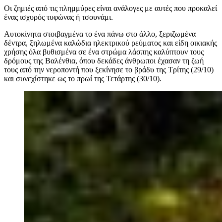
Οι ζημιές από τις πλημμύρες είναι ανάλογες με αυτές που προκαλεί
ένας ισχυρός τυφώνας ή τσουνάμι.
Αυτοκίνητα στοιβαγμένα το ένα πάνω στο άλλο, ξεριζωμένα
δέντρα, ξηλωμένα καλώδια ηλεκτρικού ρεύματος και είδη οικιακής
χρήσης όλα βυθισμένα σε ένα στρώμα λάσπης καλύπτουν τους
δρόμους της Βαλένθια, όπου δεκάδες άνθρωποι έχασαν τη ζωή
τους από την νεροποντή που ξεκίνησε το βράδυ της Τρίτης (29/10)
και συνεχίστηκε ως το πρωί της Τετάρτης (30/10).