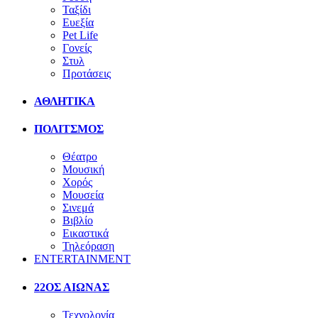
Ταξίδι
Ευεξία
Pet Life
Γονείς
Στυλ
Προτάσεις
ΑΘΛΗΤΙΚΑ
ΠΟΛΙΤΣΜΟΣ
Θέατρο
Μουσική
Χορός
Μουσεία
Σινεμά
Βιβλίο
Εικαστικά
Τηλεόραση
ENTERTAINMENT
22ΟΣ ΑΙΩΝΑΣ
Τεχνολογία