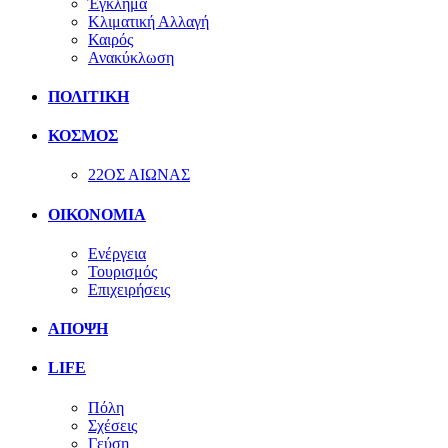
Έγκλημα
Κλιματική Αλλαγή
Καιρός
Ανακύκλωση
ΠΟΛΙΤΙΚΗ
ΚΟΣΜΟΣ
22ΟΣ ΑΙΩΝΑΣ
ΟΙΚΟΝΟΜΙΑ
Ενέργεια
Τουρισμός
Επιχειρήσεις
ΑΠΟΨΗ
LIFE
Πόλη
Σχέσεις
Γεύση