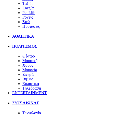
Ταξίδι
Ευεξία
Pet Life
Γονείς
Στυλ
Προτάσεις
ΑΘΛΗΤΙΚΑ
ΠΟΛΙΤΣΜΟΣ
Θέατρο
Μουσική
Χορός
Μουσεία
Σινεμά
Βιβλίο
Εικαστικά
Τηλεόραση
ENTERTAINMENT
22ΟΣ ΑΙΩΝΑΣ
Τεχνολογία