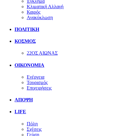
Έγκλημα
Κλιματική Αλλαγή
Καιρός
Ανακύκλωση
ΠΟΛΙΤΙΚΗ
ΚΟΣΜΟΣ
22ΟΣ ΑΙΩΝΑΣ
ΟΙΚΟΝΟΜΙΑ
Ενέργεια
Τουρισμός
Επιχειρήσεις
ΑΠΟΨΗ
LIFE
Πόλη
Σχέσεις
Γεύση