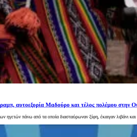
ραμπ, αυτοεξορία Μαδούρο και τέλος πολέμου στην Ουκ
ν ηγετών πάνω από τα οποία διασταύρωναν ξίφη, έκαιγαν λιβάνι και