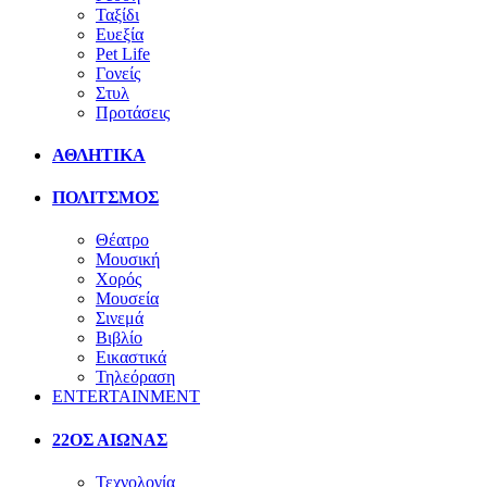
Ταξίδι
Ευεξία
Pet Life
Γονείς
Στυλ
Προτάσεις
ΑΘΛΗΤΙΚΑ
ΠΟΛΙΤΣΜΟΣ
Θέατρο
Μουσική
Χορός
Μουσεία
Σινεμά
Βιβλίο
Εικαστικά
Τηλεόραση
ENTERTAINMENT
22ΟΣ ΑΙΩΝΑΣ
Τεχνολογία