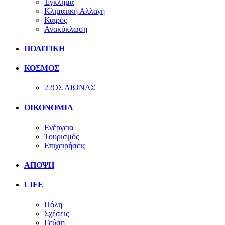
Έγκλημα
Κλιματική Αλλαγή
Καιρός
Ανακύκλωση
ΠΟΛΙΤΙΚΗ
ΚΟΣΜΟΣ
22ΟΣ ΑΙΩΝΑΣ
ΟΙΚΟΝΟΜΙΑ
Ενέργεια
Τουρισμός
Επιχειρήσεις
ΑΠΟΨΗ
LIFE
Πόλη
Σχέσεις
Γεύση