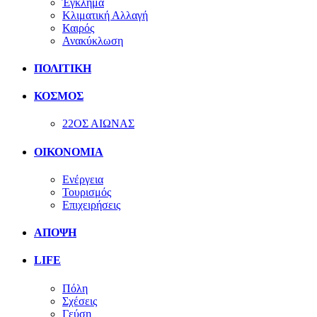
Έγκλημα
Κλιματική Αλλαγή
Καιρός
Ανακύκλωση
ΠΟΛΙΤΙΚΗ
ΚΟΣΜΟΣ
22ΟΣ ΑΙΩΝΑΣ
ΟΙΚΟΝΟΜΙΑ
Ενέργεια
Τουρισμός
Επιχειρήσεις
ΑΠΟΨΗ
LIFE
Πόλη
Σχέσεις
Γεύση