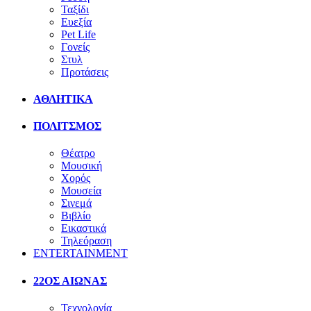
Ταξίδι
Ευεξία
Pet Life
Γονείς
Στυλ
Προτάσεις
ΑΘΛΗΤΙΚΑ
ΠΟΛΙΤΣΜΟΣ
Θέατρο
Μουσική
Χορός
Μουσεία
Σινεμά
Βιβλίο
Εικαστικά
Τηλεόραση
ENTERTAINMENT
22ΟΣ ΑΙΩΝΑΣ
Τεχνολογία