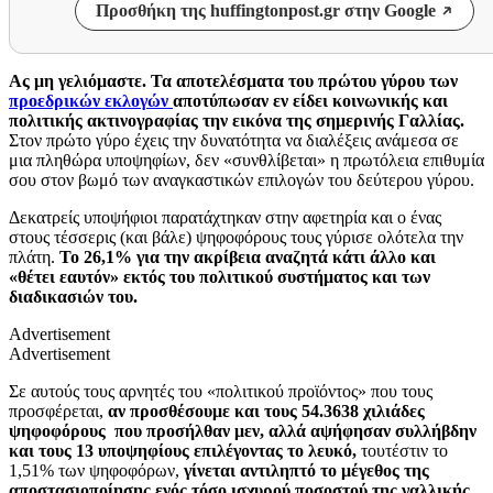
Προσθήκη της huffingtonpost.gr στην Google
Ας μη γελιόμαστε. Τα αποτελέσματα του πρώτου γύρου των
προεδρικών εκλογών
αποτύπωσαν εν είδει κοινωνικής και
πολιτικής ακτινογραφίας την εικόνα της σημερινής Γαλλίας.
Στον πρώτο γύρο έχεις την δυνατότητα να διαλέξεις ανάμεσα σε
μια πληθώρα υποψηφίων, δεν «συνθλίβεται» η πρωτόλεια επιθυμία
σου στον βωμό των αναγκαστικών επιλογών του δεύτερου γύρου.
Δεκατρείς υποψήφιοι παρατάχτηκαν στην αφετηρία και ο ένας
στους τέσσερις (και βάλε) ψηφοφόρους τους γύρισε ολότελα την
πλάτη.
Το 26,1% για την ακρίβεια αναζητά κάτι άλλο και
«θέτει εαυτόν» εκτός του πολιτικού συστήματος και των
διαδικασιών του.
Advertisement
Advertisement
Σε αυτούς τους αρνητές του «πολιτικού προϊόντος» που τους
προσφέρεται,
αν προσθέσουμε και τους 54.3638 χιλιάδες
ψηφοφόρους που προσήλθαν μεν, αλλά αψήφησαν συλλήβδην
και τους 13 υποψηφίους επιλέγοντας το λευκό,
τουτέστιν το
1,51% των ψηφοφόρων,
γίνεται αντιληπτό το μέγεθος της
αποστασιοποίησης ενός τόσο ισχυρού ποσοστού της γαλλικής