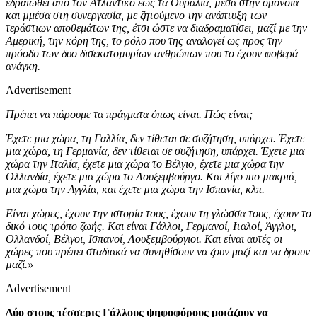
εδραιωθεί από τον Ατλαντικό έως τα Ουράλια, µέσα στην ομόνοια
και µμέσα στη συνεργασία, µε ζητούμενο την ανάπτυξη των
τεράστιων αποθεμάτων της, έτσι ώστε να διαδραματίσει, µαζί µε την
Αμερική, την κόρη της, το ρόλο που της αναλογεί ως προς την
πρόοδο των δυο δισεκατοµυρίων ανθρώπων που το έχουν φοβερά
ανάγκη.
Advertisement
Πρέπει να πάρουμε τα πράγματα όπως είναι. Πώς είναι;
Έχετε µια χώρα, τη Γαλλία, δεν τίθεται σε συζήτηση, υπάρχει. Έχετε
µια χώρα, τη Γερμανία, δεν τίθεται σε συζήτηση, υπάρχει. Έχετε µια
χώρα την Ιταλία, έχετε µια χώρα το Βέλγιο, έχετε µια χώρα την
Ολλανδία, έχετε µια χώρα το Λουξεμβούργο. Και λίγο πιο µακριά,
µια χώρα την Αγγλία, και έχετε µια χώρα την Ισπανία, κλπ.
Είναι χώρες, έχουν την ιστορία τους, έχουν τη γλώσσα τους, έχουν το
δικό τους τρόπο ζωής. Και είναι Γάλλοι, Γερμανοί, Ιταλοί, Άγγλοι,
Ολλανδοί, Βέλγοι, Ισπανοί, Λουξεµβούργιοι. Και είναι αυτές οι
χώρες που πρέπει σταδιακά να συνηθίσουν να ζουν μαζί και να δρουν
µαζί.»
Advertisement
Δύο στους τέσσερις Γάλλους ψηφοφόρους μοιάζουν να