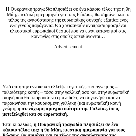
Η Ουκρανική τραγωδία πλησιάζει σε ένα κάποιο τέλος της: η 9η
Μάη, πιεστική ημερομηνία για τους Ρώσους, θα σημάνει και το
τέλος της ανασύστασης της ευρωπαϊκής συνοχής εξαιτίας ενός
εξωγενούς παράγοντα. Θα χρειασθούν αναπροσαρμοσμένοι
ελκυστικοί ευρωπαϊκοί θεσμοί που να είναι κατανοητοί στις
κοινωνίες στις οποίες απευθύνονται…
Advertisement
Υπό αυτή την έννοια και ελλείψει ηγετικής φυσιογνωμίας –
παλαιότερης κοπής – τόσο στην γαλλική όσο και στην ευρωπαϊκή
σκηνή που θα μπορούσε να εμπνεύσει, να συγκινήσει και να
παρακινήσει την κουρασμένη γαλλική (και ευρωπαϊκή) κοινή
γνώμη,
η στενάχωρη πραγματικότητα της Γαλλίας, ίσως
μετεξελιχθεί και σε ευρωπαϊκή.
Έτσι κι αλλιώς,
η Ουκρανική τραγωδία πλησιάζει σε ένα
κάποιο τέλος της: η 9η Μάη, πιεστική ημερομηνία για τους
Ρώσους, θα σημάνει και το τέλος της ανασύστασης της