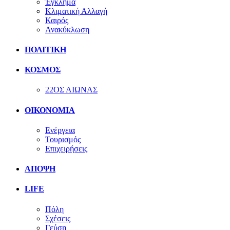
Έγκλημα
Κλιματική Αλλαγή
Καιρός
Ανακύκλωση
ΠΟΛΙΤΙΚΗ
ΚΟΣΜΟΣ
22ΟΣ ΑΙΩΝΑΣ
ΟΙΚΟΝΟΜΙΑ
Ενέργεια
Τουρισμός
Επιχειρήσεις
ΑΠΟΨΗ
LIFE
Πόλη
Σχέσεις
Γεύση