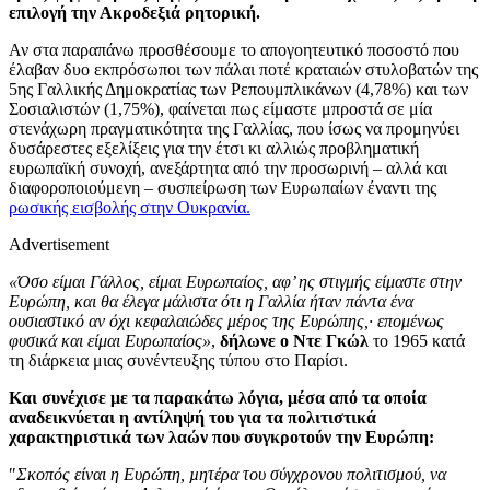
επιλογή την Ακροδεξιά ρητορική.
Αν στα παραπάνω προσθέσουμε το απογοητευτικό ποσοστό που
έλαβαν δυο εκπρόσωποι των πάλαι ποτέ κραταιών στυλοβατών της
5ης Γαλλικής Δημοκρατίας των Ρεπουμπλικάνων (4,78%) και των
Σοσιαλιστών (1,75%), φαίνεται πως είμαστε μπροστά σε μία
στενάχωρη πραγματικότητα της Γαλλίας, που ίσως να προμηνύει
δυσάρεστες εξελίξεις για την έτσι κι αλλιώς προβληματική
ευρωπαϊκή συνοχή, ανεξάρτητα από την προσωρινή – αλλά και
διαφοροποιούμενη – συσπείρωση των Ευρωπαίων έναντι της
ρωσικής εισβολής στην Ουκρανία.
Advertisement
«Όσο είμαι Γάλλος, είμαι Ευρωπαίος, αφ’ ης στιγμής είμαστε στην
Ευρώπη, και θα έλεγα μάλιστα ότι η Γαλλία ήταν πάντα ένα
ουσιαστικό αν όχι κεφαλαιώδες μέρος της Ευρώπης,· επομένως
φυσικά και είμαι Ευρωπαίος»
,
δήλωνε ο Ντε Γκώλ
το 1965 κατά
τη διάρκεια μιας συνέντευξης τύπου στο Παρίσι.
Και συνέχισε με τα παρακάτω λόγια, μέσα από τα οποία
αναδεικνύεται η αντίληψή του για τα πολιτιστικά
χαρακτηριστικά των λαών που συγκροτούν την Ευρώπη:
″
Σκοπός είναι η Ευρώπη, µητέρα του σύγχρονου πολιτισμού, να