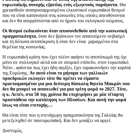
ευρωπαϊκής συνοχής εξαιτίας ενός εξωγενούς παράγοντα
. Θα
χρειασθούν αναπροσαρμοσμένοι ελκυστικοί ευρωπαϊκοί θεσμοί
που να είναι κατανοητοί στις κοινωνίες στις οποίες απευθύνονται
και δεν θα απορρίπτονται από το ήμισυ του εκλογικού σώματος.
Οι θεσμοί εκδικούνται όταν αποσυνδεθούν από την κοινωνική
πραγματικότητα
, όταν δεν βρίσκουν τον απαιτούμενο σεβασμό
και τη δέουσα ανταπόκριση ή όταν δεν είναι χαραγμένοι στα
θεμέλια της κοινωνίας.
Η ευρωπαϊκή κρίση που έχει πλέον αφήσει το αποτύπωμά της όχι
µόνο σε συλλογικό αλλά και σε ατομικό επίπεδο, στον ευρωπαϊκό
Νότο , φαίνεται πως έχει ήδη αγγίξει, έχει ταρακουνήσει την καρδιά
της Ευρώπης.
Αν αυτό είναι το μήνυμα των γαλλικών
προεδρικών εκλογών τότε θα πρέπει να είμαστε
προετοιμασμένοι για μια δεύτερη δύσκολη θητεία Μακρόν που
δεν θα μπορεί να ανανεωθεί για μια τρίτη φορά το 2027. Τότε,
η κ. Λεπέν, στα 58 της χρόνια θα επιχειρήσει με μία τέταρτη
προσπάθεια την κατάληψη των Ηλυσίων. Και αυτή την φορά
ίσως να είναι επιτυχής…
Θα είναι τότε που η στενάχωρη πραγματικότητα της Γαλλίας θα
μετεξελιχθεί σε πανευρωπαϊκή. Και δεν μοιάζει να αργεί.
Δυστυχώς.