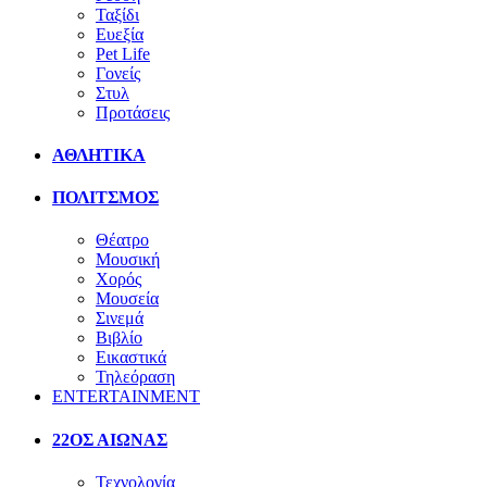
Ταξίδι
Ευεξία
Pet Life
Γονείς
Στυλ
Προτάσεις
ΑΘΛΗΤΙΚΑ
ΠΟΛΙΤΣΜΟΣ
Θέατρο
Μουσική
Χορός
Μουσεία
Σινεμά
Βιβλίο
Εικαστικά
Τηλεόραση
ENTERTAINMENT
22ΟΣ ΑΙΩΝΑΣ
Τεχνολογία