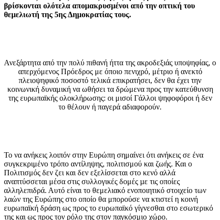
βρίσκονται ολότελα απομακρυσμένοι από την οπτική του
θεμελιωτή της 5ης Δημοκρατίας τους.
Ανεξάρτητα από την πολύ πιθανή ήττα της ακροδεξιάς υποψηφίας, ο
απερχόμενος Πρόεδρος με όποιο πενιχρό, μέτριο ή ανεκτό
πλειοψηφικό ποσοστό τελικά επικρατήσει, δεν θα έχει την
κοινωνική δυναμική να ωθήσει τα δρώμενα προς την κατεύθυνση
της ευρωπαϊκής ολοκλήρωσης: οι μισοί Γάλλοι ψηφοφόροι ή δεν
το θέλουν ή παγερά αδιαφορούν.
Το να ανήκεις λοιπόν στην Ευρώπη σημαίνει ότι ανήκεις σε ένα
συγκεκριμένο τρόπο αντίληψης, πολιτισμού και ζωής. Και ο
Πολιτισμός δεν ζει και δεν εξελίσσεται στο κενό αλλά
αναπτύσσεται μέσα στις συλλογικές δομές µε τις οποίες
αλληλεπιδρά. Αυτό είναι το θεμελιακό ενοποιητικό στοιχείο των
λαών της Ευρώπης στο οποίο θα μπορούσε να κτιστεί η κοινή
ευρωπαϊκή δράση ως προς το ευρωπαϊκό γίγνεσθαι στο εσωτερικό
της και ως προς τον ρόλο της στον παγκόσμιο χώρο.