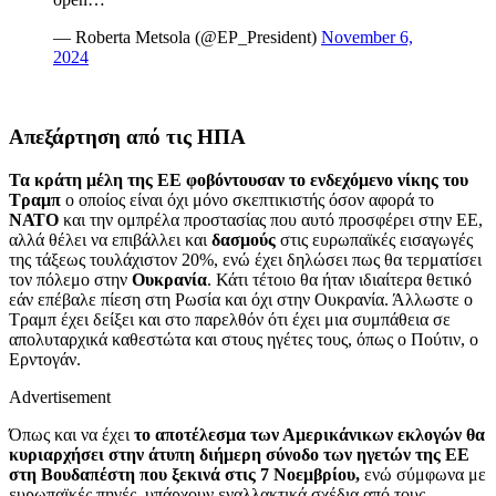
— Roberta Metsola (@EP_President)
November 6,
2024
Απεξάρτηση από τις ΗΠΑ
Τα κράτη μέλη της ΕΕ φοβόντουσαν το ενδεχόμενο νίκης του
Τραμπ
ο οποίος είναι όχι μόνο σκεπτικιστής όσον αφορά το
ΝΑΤΟ
και την ομπρέλα προστασίας που αυτό προσφέρει στην ΕΕ,
αλλά θέλει να επιβάλλει και
δασμούς
στις ευρωπαϊκές εισαγωγές
της τάξεως τουλάχιστον 20%, ενώ έχει δηλώσει πως θα τερματίσει
τον πόλεμο στην
Ουκρανία
. Κάτι τέτοιο θα ήταν ιδιαίτερα θετικό
εάν επέβαλε πίεση στη Ρωσία και όχι στην Ουκρανία. Άλλωστε ο
Τραμπ έχει δείξει και στο παρελθόν ότι έχει μια συμπάθεια σε
απολυταρχικά καθεστώτα και στους ηγέτες τους, όπως ο Πούτιν, ο
Ερντογάν.
Advertisement
Όπως και να έχει
το αποτέλεσμα των Αμερικάνικων εκλογών θα
κυριαρχήσει στην άτυπη διήμερη σύνοδο των ηγετών της ΕΕ
στη Βουδαπέστη που ξεκινά στις 7 Νοεμβρίου,
ενώ σύμφωνα με
ευρωπαϊκές πηγές, υπάρχουν εναλλακτικά σχέδια από τους