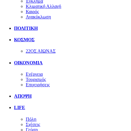
Έγκλημα
Κλιματική Αλλαγή
Καιρός
Ανακύκλωση
ΠΟΛΙΤΙΚΗ
ΚΟΣΜΟΣ
22ΟΣ ΑΙΩΝΑΣ
ΟΙΚΟΝΟΜΙΑ
Ενέργεια
Τουρισμός
Επιχειρήσεις
ΑΠΟΨΗ
LIFE
Πόλη
Σχέσεις
Γεύση