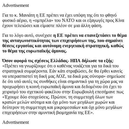
Advertisement
Για το κ. Μανιάτη η ΕΕ πρέπει να έχει υπόψη της ότι το φθηνό
φυσικό αέριο, η «ομπρέλα» του ΝΑΤΟ και οι εξαγωγές προς Κίνα
έχουν τελειώσει και είμαστε πλέον σε μια άλλη φάση.
Για το λόγο αυτό, συνέχισε
η ΕΕ πρέπει να επανεξετάσει το θέμα
της ανταγωνιστικότητας των επιχειρήσεων της, που σημαίνει
θέσεις εργασίας και αυτόνομη ενεργειακή στρατηγική, καθώς
το θέμα της ευρωπαϊκής άμυνας.
Όσον αφορά τις σχέσεις Ελλάδας- ΗΠΑ δήλωσε τα εξής
:
«Πρέπει να γνωρίζουμε ότι ο καθένας νοιάζεται για τα δικά του
στρατηγικά συμφέροντα. Εάν κάτι στραβώσει, δε θα έρθει κανείς
να υπερασπιστεί τη δική μας ΑΟΖ, τα δικά μας σύνορα» σημείωσε
δε ότι υπό αυτές τις συνθήκες είναι σημαντικό για τη χώρα μας να
προχωρήσει η κοινή ευρωπαϊκή άμυνα και δεδομένου ότι έχει το
χειρισμό του σχετικού φακέλου στην Ευρωβουλή επεσήμανε πως
«Έχουμε δύο στοχεύσεις. Πρώτον, τη συμμετοχή όλων των
κρατών μελών ισότιμα και όχι μόνο των μεγάλων χωρών και
δεύτερον τη συμμετοχη και μικρομεσαίων και όχι μόνο μεγάλων
επιχειρήσεων στην αμυντική βιομηχανία της ΕΕ».
Advertisement