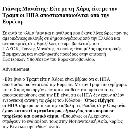
Γιάννης Μανιάτης: Είτε με τη Χάρις είτε με τον
Τραμπ οι ΗΠΑ αποστασιοποιούνται από την
Ευρώπη.
Σε αυτό το κλίμα ήταν και η ανάλυση που έκανε λίγες ώρες πριν τις
αμερικάνικες εκλογές σε δημοσιογράφους από την Ελλάδα και
ανταποκριτές στις Βρυξέλλες ο ευρωβουλευτής του
ΠΑΣΟΚ, Γιάννης Μανιάτης, ο οποίος είναι μέλος της επιτροπής
Βιομηχανίας και αναπληρωτής πρόεδρος στην επιτροπή
Εξωτερικών Υποθέσεων του Ευρωκοινοβουλίου.
Advertisement
«Είτε βγει ο Τραμπ είτε η Χάρις, είναι βέβαιο ότι οι ΗΠΑ
αποστασιοποιούνται από την Ευρώπη. Με τον Τραμπ πιο γρήγορα,
με τη Χάρις πιο αργά» είπε και πρόσθεσε ότι: «μία αιτία της
αποστασιοποίησης από την ΕΕ είναι ότι οι ΗΠΑ δεν έχουν πλέον
ενεργειακή ανάγκη τις χώρες του Κόλπου».
Όπως εξήγησε
οι ΗΠΑ
σήμερα μετά και την εισβολή της Ρωσίας στην Ουκρανία
έχουν καταστεί ο μεγαλύτερος εξαγωγέας του κόσμου σε
πετρέλαιο και φυσικό αέριο.
«Επομένως οι Αμερικανοί
στρέφουν το ενδιαφέρον τους στην Νοτιανατολική Ασία, κυρίως
την Κίνα και την Ινδία» τόνισε.