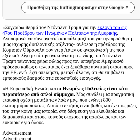
Προσθήκη της huffingtonpost.gr στην Google
«Συγχαίρω θερμά τον Ντόναλντ Τραμπ για την
εκλογή του ως
47ου Προέδρου των Ηνωμένων Πολιτειών της Αμερικής
.
Ανυπομονώ να συνεργαστώ και πάλι μαζί του για την προώθηση
μιας ισχυρής διατλαντικής ατζέντας» ανέφερε η πρόεδρος της
Κομισιόν Ούρσουλα φον ντερ Λάιεν σε ανακοίνωσή της που
εξέδωσε λίγο μετά την ανακοίνωση της νίκης του Ντόναλντ
Τραμπ τείνοντας χείρα φιλίας προς τον υποψήφιο Αμερικανό
πρόεδρο καθώς ο τελευταίος έχει ξεκάθαρα αρνητική στάση προς
την ΕΕ, ενώ έχει απειλήσει, μεταξύ άλλων, ότι θα επιβάλλει
εμπορικούς δασμούς στις ευρωπαϊκές εισαγωγές.
«Η Ευρωπαϊκή Ένωση και
οι Ηνωμένες Πολιτείες είναι κάτι
περισσότερο από απλοί σύμμαχοι.
Μας συνδέει μια πραγματική
εταιρική σχέση μεταξύ των λαών μας, που ενώνει 800
εκατομμύρια πολίτες. Αυτός ο δεσμός είναι βαθύς και έχει τις ρίζες
του στην κοινή μας ιστορία, στη δέσμευση για ελευθερία και
δημοκρατία και στους κοινούς στόχους της ασφάλειας και των
ευκαιριών για όλους.
Advertisement
Advertisement