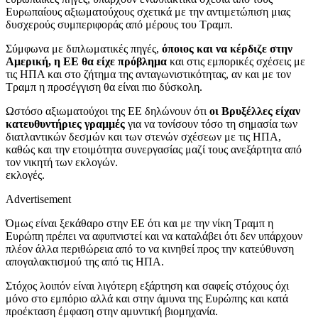
Ευρωπαίους αξιωματούχους σχετικά με την αντιμετώπιση μιας
δυσχερούς συμπεριφοράς από μέρους του Τραμπ.
Σύμφωνα με διπλωματικές πηγές,
όποιος και να κέρδιζε στην
Αμερική, η ΕΕ θα είχε πρόβλημα
και στις εμπορικές σχέσεις με
τις ΗΠΑ και στο ζήτημα της ανταγωνιστικότητας, αν και με τον
Τραμπ η προσέγγιση θα είναι πιο δύσκολη.
Ωστόσο αξιωματούχοι της ΕΕ δηλώνουν ότι
οι Βρυξέλλες είχαν
κατευθυντήριες γραμμές
για να τονίσουν τόσο τη σημασία των
διατλαντικών δεσμών και των στενών σχέσεων με τις ΗΠΑ,
καθώς και την ετοιμότητα συνεργασίας μαζί τους ανεξάρτητα από
τον νικητή των εκλογών.
εκλογές.
Advertisement
Όμως είναι ξεκάθαρο στην ΕΕ ότι και με την νίκη Τραμπ η
Ευρώπη πρέπει να αφυπνιστεί και να καταλάβει ότι δεν υπάρχουν
πλέον άλλα περιθώρεια από το να κινηθεί προς την κατεύθυνση
απογαλακτισμού της από τις ΗΠΑ.
Στόχος λοιπόν είναι λιγότερη εξάρτηση και σαφείς στόχους όχι
μόνο στο εμπόριο αλλά και στην άμυνα της Ευρώπης και κατά
προέκταση έμφαση στην αμυντική βιομηχανία.