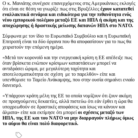
Ο κ. Μανιάτης συνέχισε επανερχόμενος στις Αμερικάνικες εκλογές
ότι είναι σε θέση να γνωρίζε πως στις Βρυξέλλες
έχουν κατατεθεί
εναλλακτικά σενάρια και ειδικότερα για την πιθανότητα ενός
νέου εμπορικού πολέμου μεταξύ ΕΕ και ΗΠΑ ή ακόμη και της
αποχώρησης ή δραστικής μείωσης δαπανών ΗΠΑ στο ΝΑΤΟ.
Σύμφωνα με τον ίδιο το Ευρωπαϊκό Συμβούλιο και η Ευρωπαϊκή
Επιτροπή είναι τα δύο όργανα που θα αποφασίσουν για το πως θα
χειριστούν την επόμενη ημέρα.
«Μετά τον κορονοϊό και την ενεργειακή κρίση η ΕΕ απέδειξε πως
όταν βρίσκετα ενώπιον κρίσιμων καταστάσεων μπορεί να
αντιδράσει ώριμα, με μεγαλύτερη ταχύτητα και
αποτελεσματικότητα σε σχέση με το παρελθόν» είπε και
υπενθύμισε το Ταμείο Ανάκαμψης, που στην ουσία σημαίνει ενιαίο
δανεισμό.
«Υπάρχουν κράτη μέλη της ΕΕ τα οποία νομίζουν ότι ζουν ακόμη
σε προηγούμενες δεκαετίες, αλλά πιστεύω ότι εάν έρθει η ώρα θα
υποχρεωθούν σε δραστικές αποφάσεις και ίσως να κάνουν και
άλματα» είπε και εκτίμησε ότι μπορεί
οι σχέσεις μεταξύ των
ΗΠΑ, της ΕΕ και του ΝΑΤΟ να μην διαρραγούν πλήρως όμως
το αύριο θα είναι πολύ διαφορετικό.