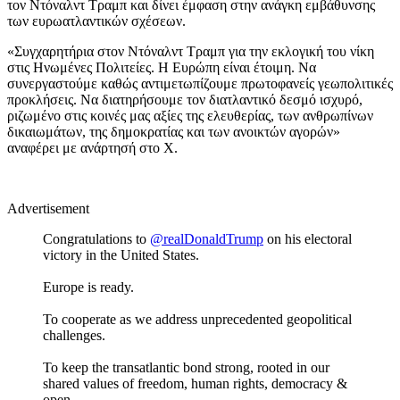
τον Ντόναλντ Τραμπ και δίνει έμφαση στην ανάγκη εμβάθυνσης
των ευρωατλαντικών σχέσεων.
«Συγχαρητήρια στον Ντόναλντ Τραμπ για την εκλογική του νίκη
στις Ηνωμένες Πολιτείες. Η Ευρώπη είναι έτοιμη. Να
συνεργαστούμε καθώς αντιμετωπίζουμε πρωτοφανείς γεωπολιτικές
προκλήσεις. Να διατηρήσουμε τον διατλαντικό δεσμό ισχυρό,
ριζωμένο στις κοινές μας αξίες της ελευθερίας, των ανθρωπίνων
δικαιωμάτων, της δημοκρατίας και των ανοικτών αγορών»
αναφέρει με ανάρτησή στο Χ.
Advertisement
Congratulations to
@realDonaldTrump
on his electoral
victory in the United States.
Europe is ready.
To cooperate as we address unprecedented geopolitical
challenges.
To keep the transatlantic bond strong, rooted in our
shared values of freedom, human rights, democracy &
open…