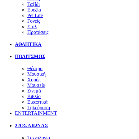
Ταξίδι
Ευεξία
Pet Life
Γονείς
Στυλ
Προτάσεις
ΑΘΛΗΤΙΚΑ
ΠΟΛΙΤΣΜΟΣ
Θέατρο
Μουσική
Χορός
Μουσεία
Σινεμά
Βιβλίο
Εικαστικά
Τηλεόραση
ENTERTAINMENT
22ΟΣ ΑΙΩΝΑΣ
Τεχνολογία