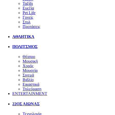
Ταξίδι
Ευεξία
Pet Life
Γονείς
Στυλ
Προτάσεις
ΑΘΛΗΤΙΚΑ
ΠΟΛΙΤΣΜΟΣ
Θέατρο
Μουσική
Χορός
Μουσεία
Σινεμά
Βιβλίο
Εικαστικά
Τηλεόραση
ENTERTAINMENT
22ΟΣ ΑΙΩΝΑΣ
Τεχνολογία