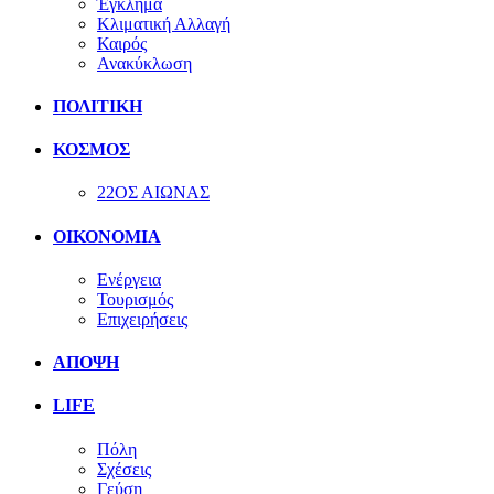
Έγκλημα
Κλιματική Αλλαγή
Καιρός
Ανακύκλωση
ΠΟΛΙΤΙΚΗ
ΚΟΣΜΟΣ
22ΟΣ ΑΙΩΝΑΣ
ΟΙΚΟΝΟΜΙΑ
Ενέργεια
Τουρισμός
Επιχειρήσεις
ΑΠΟΨΗ
LIFE
Πόλη
Σχέσεις
Γεύση