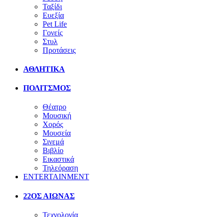
Ταξίδι
Ευεξία
Pet Life
Γονείς
Στυλ
Προτάσεις
ΑΘΛΗΤΙΚΑ
ΠΟΛΙΤΣΜΟΣ
Θέατρο
Μουσική
Χορός
Μουσεία
Σινεμά
Βιβλίο
Εικαστικά
Τηλεόραση
ENTERTAINMENT
22ΟΣ ΑΙΩΝΑΣ
Τεχνολογία