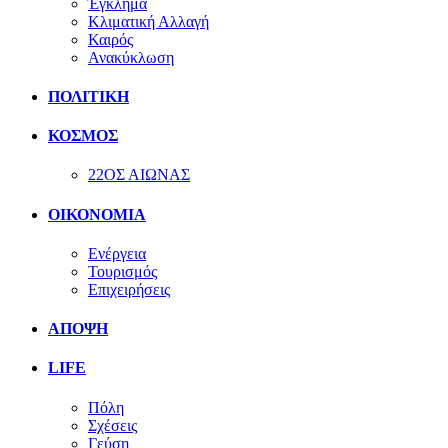
Έγκλημα
Κλιματική Αλλαγή
Καιρός
Ανακύκλωση
ΠΟΛΙΤΙΚΗ
ΚΟΣΜΟΣ
22ΟΣ ΑΙΩΝΑΣ
ΟΙΚΟΝΟΜΙΑ
Ενέργεια
Τουρισμός
Επιχειρήσεις
ΑΠΟΨΗ
LIFE
Πόλη
Σχέσεις
Γεύση