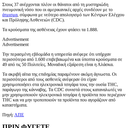
Στους 37 ανέρχονται πλέον οι θάνατοι από τη μυστηριώδη
πνευμονική νόσο που οι αμερικανικές αρχές συνδέουν με το
άτμισμα
, σύμφωνα με νεότερο απολογισμό των Κέντρων Ελέγχου
και Πρόληψης Ασθενειών (CDC).
Τα κρούσματα της ασθένειας έχουν φτάσει τα 1.888.
Advertisement
Advertisement
Την περασμένη εβδομάδα η υπηρεσία ανέφερε ότι υπήρχαν
περισσότερα από 1.600 επιβεβαιωμένα και ύποπτα κρούσματα σε
49 από τις 50 Πολιτείες. Μοναδική εξαίρεση είναι η Αλάσκα.
Τα ακριβή αίτια της επιδημίας παραμένουν ακόμη άγνωστα. Οι
περισσότεροι από τους ασθενείς ανέφεραν ότι είχαν
χρησιμοποιήσει στα ηλεκτρονικά τσιγάρα τους την ουσία THC,
παράγωγο της κάνναβης. Τα CDC συνιστά στους καταναλωτές να
μην χρησιμοποιούν ηλεκτρονικά τσιγάρα ή προϊόντα που περιέχουν
THC και να μην τροποποιούν τα προϊόντα που αγοράζουν από
καταστήματα.
Πηγή:
ΑΠΕ
ΠΡΙΝ ΦΥΓΕΤΕ