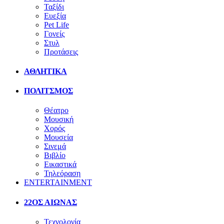
Ταξίδι
Ευεξία
Pet Life
Γονείς
Στυλ
Προτάσεις
ΑΘΛΗΤΙΚΑ
ΠΟΛΙΤΣΜΟΣ
Θέατρο
Μουσική
Χορός
Μουσεία
Σινεμά
Βιβλίο
Εικαστικά
Τηλεόραση
ENTERTAINMENT
22ΟΣ ΑΙΩΝΑΣ
Τεχνολογία