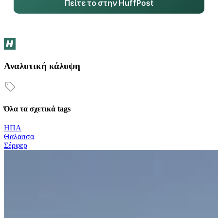
Πείτε το στην HuffPost
Αναλυτική κάλυψη
Όλα τα σχετικά tags
ΗΠΑ
Θαλασσα
Σέρφερ