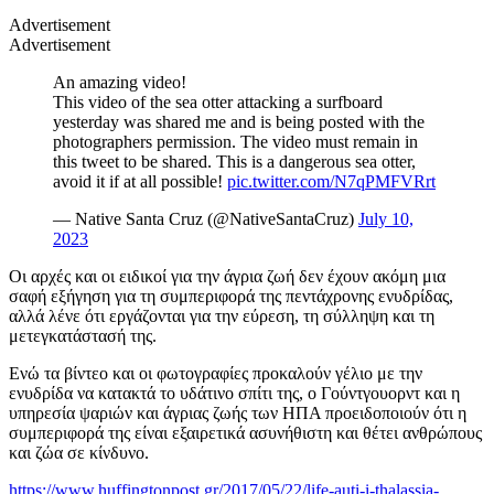
Advertisement
Advertisement
An amazing video!
This video of the sea otter attacking a surfboard
yesterday was shared me and is being posted with the
photographers permission. The video must remain in
this tweet to be shared. This is a dangerous sea otter,
avoid it if at all possible!
pic.twitter.com/N7qPMFVRrt
— Native Santa Cruz (@NativeSantaCruz)
July 10,
2023
Οι αρχές και οι ειδικοί για την άγρια ζωή δεν έχουν ακόμη μια
σαφή εξήγηση για τη συμπεριφορά της πεντάχρονης ενυδρίδας,
αλλά λένε ότι εργάζονται για την εύρεση, τη σύλληψη και τη
μετεγκατάστασή της.
Ενώ τα βίντεο και οι φωτογραφίες προκαλούν γέλιο με την
ενυδρίδα να κατακτά το υδάτινο σπίτι της, ο Γούντγουορντ και η
υπηρεσία ψαριών και άγριας ζωής των ΗΠΑ προειδοποιούν ότι η
συμπεριφορά της είναι εξαιρετικά ασυνήθιστη και θέτει ανθρώπους
και ζώα σε κίνδυνο.
https://www.huffingtonpost.gr/2017/05/22/life-auti-i-thalassia-