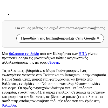
Για να μας βλέπεις πιο συχνά στα αποτελέσματα αναζήτησης
Προσθήκη της huffingtonpost.gr στην Google
Μια
θαλάσσια ενυδρίδα
από την Καλιφόρνια των
ΗΠΑ
γίνεται
πρωτοσέλιδο για τις μοναδικές και κάπως ανησυχητικές
αλληλεπιδράσεις της με τους
σέρφερ
.
Τις τελευταίες εβδομάδες, ο Μαρκ Γούντγουορντ, ένας
φωτογράφος γνωστός στο Twitter και το Instagram με την ονομασία
Native Santa Cruz, μοιράζεται φωτογραφίες και βίντεο από
θαλάσσιες ενυδρίδες του Νότου που «καταλαμβάνουν» σανίδες
του σερφ. Οι αρχές ανησυχούν ιδιαίτερα για μια θαλάσσια
ενυδρίδα, γνωστή ως 841, η οποία ενεπλάκη σε πολλά περιστατικά
και μπορεί να την δει κανείς σε βίντεο να ροκανίζει αμείλικτα μια
σανίδα της οποίας τον αναβάτη τρόμαξε τόσο που τον έριξε στη
θάλασσα
.