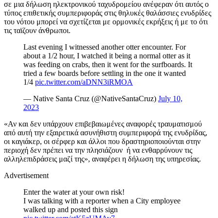
σε μια δήλωση ηλεκτρονικού ταχυδρομείου ανέφεραν ότι αυτός ο
τύπος επιθετικής συμπεριφοράς στις θηλυκές θαλάσσιες ενυδρίδες
του νότου μπορεί να σχετίζεται με ορμονικές εκρήξεις ή με το ότι
τις ταϊζουν άνθρωποι.
Last evening I witnessed another otter encounter. For
about a 1/2 hour, I watched it being a normal otter as it
was feeding on crabs, then it went for the surfboards. It
tried a few boards before settling in the one it wanted
1/4
pic.twitter.com/aDNN3iRMOA
— Native Santa Cruz (@NativeSantaCruz)
July 10,
2023
«Αν και δεν υπάρχουν επιβεβαιωμένες αναφορές τραυματισμού
από αυτή την εξαιρετικά ασυνήθιστη συμπεριφορά της ενυδρίδας,
οι καγιάκερ, οι σέρφερ και άλλοι που δραστηριοποιούνται στην
περιοχή δεν πρέπει να την πλησιάζουν ή να ενθαρρύνουν τις
αλληλεπιδράσεις μαζί της», αναφέρει η δήλωση της υπηρεσίας.
Advertisement
Enter the water at your own risk!
I was talking with a reporter when a City employee
walked up and posted this sign