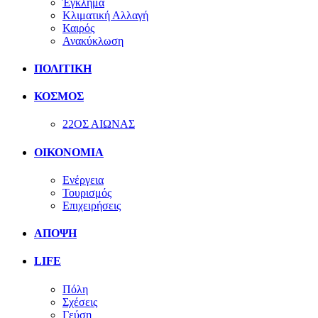
Έγκλημα
Κλιματική Αλλαγή
Καιρός
Ανακύκλωση
ΠΟΛΙΤΙΚΗ
ΚΟΣΜΟΣ
22ΟΣ ΑΙΩΝΑΣ
ΟΙΚΟΝΟΜΙΑ
Ενέργεια
Τουρισμός
Επιχειρήσεις
ΑΠΟΨΗ
LIFE
Πόλη
Σχέσεις
Γεύση