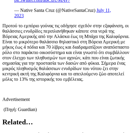
pic.twitter.com/atK5zUMAv7
— Native Santa Cruz (@NativeSantaCruz)
July 11,
2023
Προτού το εμπόριο γούνας τις οδήγησε σχεδόν στην εξαφάνιση, οι
θαλάσσιες ενυδρίδες περιπλανήθηκαν κάποτε στα νερά της
Βόρειας Αμερικής από την Αλάσκα έως τη Μπάχα της Καλιφόρνια.
Είναι το μικρότερο θαλάσσιο θηλαστικό στη Βόρεια Αμερική με
μήκος έως 4 πόδια και 70 λίβρες και διαδραματίζουν αναπόσπαστο
ρόλο στο παράκτιο οικοσύστημα και είναι γνωστό ότι συμβάλλουν
στον έλεγχο των πληθυσμών των αχινών, κάτι που είναι ζωτικής
σημασίας για την προστασία των δασών από φύκια. Σήμερα ένας
μικρός πληθυσμός θαλάσσιων ενυδρίδων του νότου ζει στην
κεντρική ακτή της Καλιφόρνια και το απειλούμενο ζώο αποτελεί
μόλις το 13% της ιστορικής του εμβέλειας.
Advertisement
(Πηγή: Guardian)
Related…