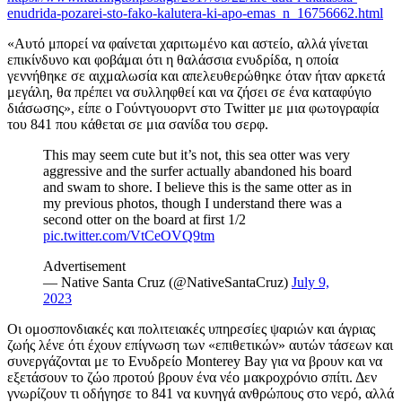
enudrida-pozarei-sto-fako-kalutera-ki-apo-emas_n_16756662.html
«Αυτό μπορεί να φαίνεται χαριτωμένο και αστείο, αλλά γίνεται
επικίνδυνο και φοβάμαι ότι η θαλάσσια ενυδρίδα, η οποία
γεννήθηκε σε αιχμαλωσία και απελευθερώθηκε όταν ήταν αρκετά
μεγάλη, θα πρέπει να συλληφθεί και να ζήσει σε ένα καταφύγιο
διάσωσης», είπε ο Γούντγουορντ στο Twitter με μια φωτογραφία
του 841 που κάθεται σε μια σανίδα του σερφ.
This may seem cute but it’s not, this sea otter was very
aggressive and the surfer actually abandoned his board
and swam to shore. I believe this is the same otter as in
my previous photos, though I understand there was a
second otter on the board at first 1/2
pic.twitter.com/VtCeOVQ9tm
Advertisement
— Native Santa Cruz (@NativeSantaCruz)
July 9,
2023
Οι ομοσπονδιακές και πολιτειακές υπηρεσίες ψαριών και άγριας
ζωής λένε ότι έχουν επίγνωση των «επιθετικών» αυτών τάσεων και
συνεργάζονται με το Ενυδρείο Monterey Bay για να βρουν και να
εξετάσουν το ζώο προτού βρουν ένα νέο μακροχρόνιο σπίτι. Δεν
γνωρίζουν τι οδήγησε το 841 να κυνηγά ανθρώπους στο νερό, αλλά