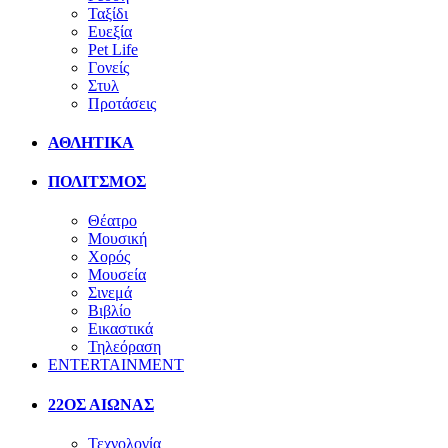
Ταξίδι
Ευεξία
Pet Life
Γονείς
Στυλ
Προτάσεις
ΑΘΛΗΤΙΚΑ
ΠΟΛΙΤΣΜΟΣ
Θέατρο
Μουσική
Χορός
Μουσεία
Σινεμά
Βιβλίο
Εικαστικά
Τηλεόραση
ENTERTAINMENT
22ΟΣ ΑΙΩΝΑΣ
Τεχνολογία