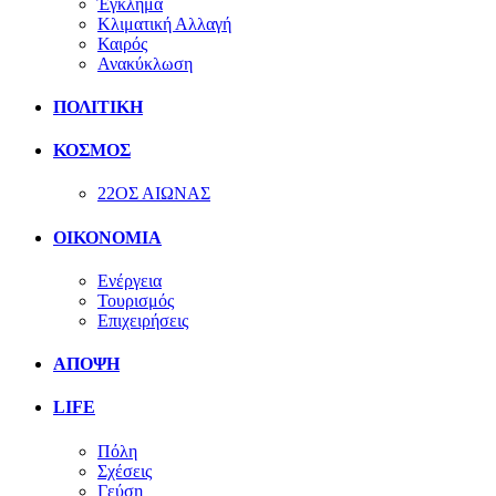
Έγκλημα
Κλιματική Αλλαγή
Καιρός
Ανακύκλωση
ΠΟΛΙΤΙΚΗ
ΚΟΣΜΟΣ
22ΟΣ ΑΙΩΝΑΣ
ΟΙΚΟΝΟΜΙΑ
Ενέργεια
Τουρισμός
Επιχειρήσεις
ΑΠΟΨΗ
LIFE
Πόλη
Σχέσεις
Γεύση