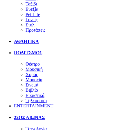
Ταξίδι
Ευεξία
Pet Life
Γονείς
Στυλ
Προτάσεις
ΑΘΛΗΤΙΚΑ
ΠΟΛΙΤΣΜΟΣ
Θέατρο
Μουσική
Χορός
Μουσεία
Σινεμά
Βιβλίο
Εικαστικά
Τηλεόραση
ENTERTAINMENT
22ΟΣ ΑΙΩΝΑΣ
Τεχνολογία