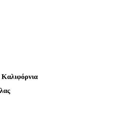
ν Καλιφόρνια
υλας