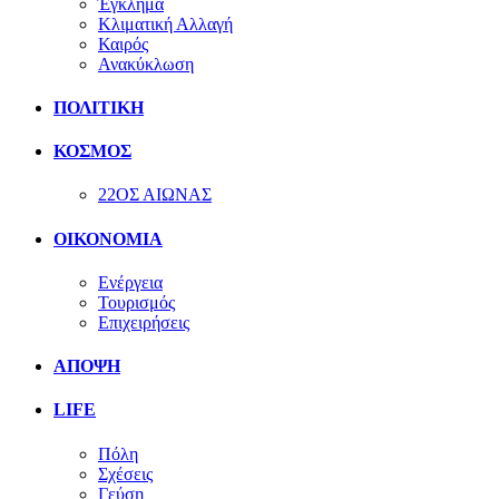
Έγκλημα
Κλιματική Αλλαγή
Καιρός
Ανακύκλωση
ΠΟΛΙΤΙΚΗ
ΚΟΣΜΟΣ
22ΟΣ ΑΙΩΝΑΣ
ΟΙΚΟΝΟΜΙΑ
Ενέργεια
Τουρισμός
Επιχειρήσεις
ΑΠΟΨΗ
LIFE
Πόλη
Σχέσεις
Γεύση