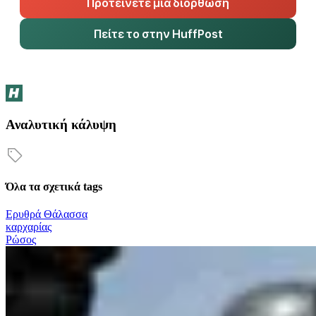
Προτείνετε μια διόρθωση
Πείτε το στην HuffPost
Αναλυτική κάλυψη
Όλα τα σχετικά tags
Ερυθρά Θάλασσα
καρχαρίας
Ρώσος