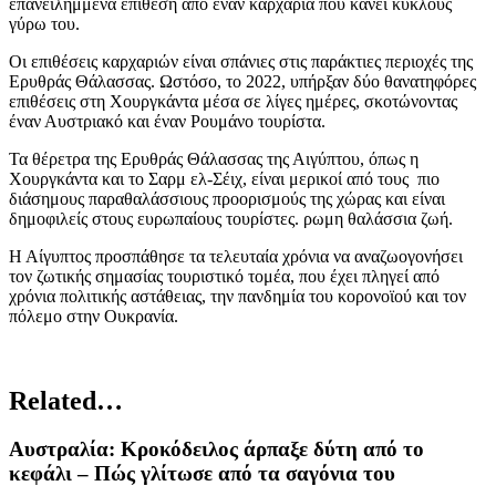
επανειλημμένα επίθεση από έναν καρχαρία που κάνει κύκλους
γύρω του.
Οι επιθέσεις καρχαριών είναι σπάνιες στις παράκτιες περιοχές της
Ερυθράς Θάλασσας. Ωστόσο, το 2022, υπήρξαν δύο θανατηφόρες
επιθέσεις στη Χουργκάντα μέσα σε λίγες ημέρες, σκοτώνοντας
έναν Αυστριακό και έναν Ρουμάνο τουρίστα.
Τα θέρετρα της Ερυθράς Θάλασσας της Αιγύπτου, όπως η
Χουργκάντα και το Σαρμ ελ-Σέιχ, είναι μερικοί από τους πιο
διάσημους παραθαλάσσιους προορισμούς της χώρας και είναι
δημοφιλείς στους ευρωπαίους τουρίστες. ρωμη θαλάσσια ζωή.
Η Αίγυπτος προσπάθησε τα τελευταία χρόνια να αναζωογονήσει
τον ζωτικής σημασίας τουριστικό τομέα, που έχει πληγεί από
χρόνια πολιτικής αστάθειας, την πανδημία του κορονοϊού και τον
πόλεμο στην Ουκρανία.
Related…
Αυστραλία: Κροκόδειλος άρπαξε δύτη από το
κεφάλι – Πώς γλίτωσε από τα σαγόνια του