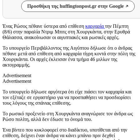
Προσθήκη της huffingtonpost.gr στην Google
Ένας Ρώσος πέθανε ύστερα από επίθεση
καρχαρία
την Πέμπτη
(8/6) στην παραλία Ντριμ Μπιτς στη Χουργκάντα, στην Ερυθρά
Θάλασσα, ανακοίνωσαν οι αιγυπτιακές και ρωσικές αρχές.
Το υπουργείο Περιβάλλοντος της Αιγύπτου δήλωσε ότι ο άνδρας
πέθανε μετά από επίθεση από καρχαρία τίγρη κοντά στην πόλη της
Χουργκάντα. Οι αρχές έκλεισαν ένα τμήμα 46 μιλίων της
ακτογραμμής.
Advertisement
Advertisement
Το υπουργείο δήλωσε αργότερα ότι είχε πιάσει τον καρχαρία και
τον εξέταζε σε εργαστήριο για να προσπαθήσει να προσδιορίσει
τους λόγους της σπάνιας επίθεσης.
Το ρωσικό προξενείο στη Χουργκάντα αναγνώρισε τον άνδρα ως
Ρώσο πολίτη, αλλά δεν έδωσε το όνομά του.
Ένα βίντεο που κυκλοφορεί στο διαδίκτυο, υποτίθεται από την
επίθεση, δείχνει έναν άνδρα να κάνει μπάνιο πριν δεχθεί