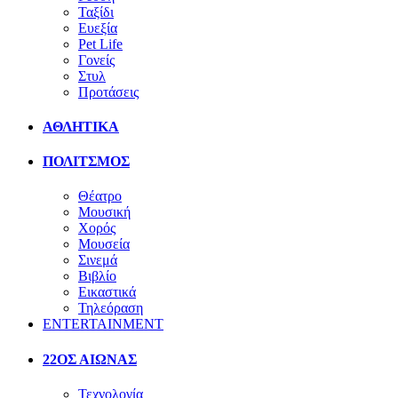
Ταξίδι
Ευεξία
Pet Life
Γονείς
Στυλ
Προτάσεις
ΑΘΛΗΤΙΚΑ
ΠΟΛΙΤΣΜΟΣ
Θέατρο
Μουσική
Χορός
Μουσεία
Σινεμά
Βιβλίο
Εικαστικά
Τηλεόραση
ENTERTAINMENT
22ΟΣ ΑΙΩΝΑΣ
Τεχνολογία