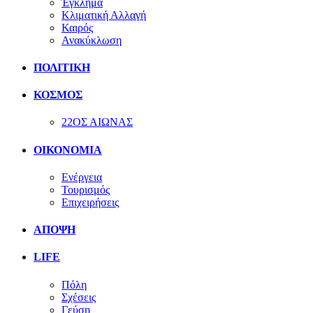
Έγκλημα
Κλιματική Αλλαγή
Καιρός
Ανακύκλωση
ΠΟΛΙΤΙΚΗ
ΚΟΣΜΟΣ
22ΟΣ ΑΙΩΝΑΣ
ΟΙΚΟΝΟΜΙΑ
Ενέργεια
Τουρισμός
Επιχειρήσεις
ΑΠΟΨΗ
LIFE
Πόλη
Σχέσεις
Γεύση