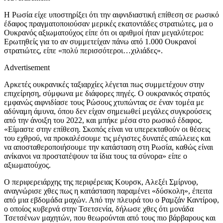
Η Ρωσία είχε υποστηρίξει ότι την αιφνιδιαστική επίθεση σε ρωσικό
έδαφος πραγματοποιούσαν μερικές εκατοντάδες στρατιώτες, μα ο
Ουκρανός αξιωματούχος είπε ότι οι αριθμοί ήταν μεγαλύτεροι:
Ερωτηθείς για το αν συμμετείχαν πάνω από 1.000 Ουκρανοί
στρατιώτες, είπε «πολύ περισσότεροι…χιλιάδες».
Advertisement
Αρκετές ουκρανικές ταξιαρχίες λέγεται πως συμμετέχουν στην
επιχείρηση, σύμφωνα με διάφορες πηγές. Ο ουκρανικός στρατός
εμφανώς αιφνιδίασε τους Ρώσους χτυπώντας σε έναν τομέα με
αδύναμη άμυνα, όπου δεν είχαν σημειωθεί μεγάλες συγκρούσεις
από την άνοιξη του 2022, και μπήκε μέσα στο ρωσικό έδαφος.
«Είμαστε στην επίθεση. Σκοπός είναι να υπερεκταθούν οι θέσεις
του εχθρού, να προκαλέσουμε τις μέγιστες δυνατές απώλειες και
να αποσταθεροποιήσουμε την κατάσταση στη Ρωσία, καθώς είναι
ανίκανοι να προστατέψουν τα ίδια τους τα σύνορα» είπε ο
αξιωματούχος.
Ο περιφερειάρχης της περιφέρειας Κουρσκ, Αλεξέι Σμίρνοφ,
αναγνώρισε χθες πως η κατάσταση παραμένει «δύσκολη», έπειτα
από μια εβδομάδα μαχών. Από την πλευρά του ο Ραμζάν Καντίροφ,
ο οποίος κυβερνά στην Τσετσενία, δήλωσε χθες ότι μονάδα
Τσετσένων μαχητών, που θεωρούνται από τους πιο βάρβαρους και