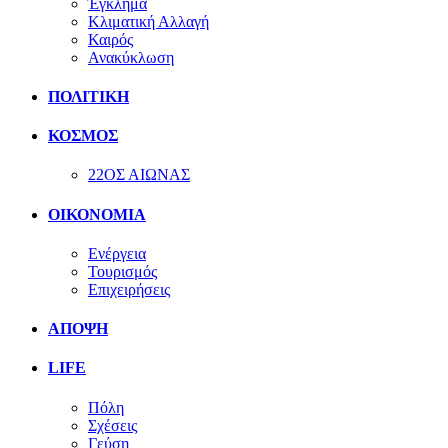
Έγκλημα
Κλιματική Αλλαγή
Καιρός
Ανακύκλωση
ΠΟΛΙΤΙΚΗ
ΚΟΣΜΟΣ
22ΟΣ ΑΙΩΝΑΣ
ΟΙΚΟΝΟΜΙΑ
Ενέργεια
Τουρισμός
Επιχειρήσεις
ΑΠΟΨΗ
LIFE
Πόλη
Σχέσεις
Γεύση