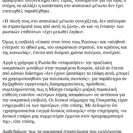
αριθμητικό πλεονέκτημα εκεί. Όμως, τουλάχιστον για την ώρα, ο
στόχος να αλλάξει η κατάσταση στο ανατολικό μέτωπο δεν έχει
επιτευχθεί, παραδέχθηκε.
«Η πίεσή τους στο ανατολικό μέτωπο συνεχίζεται, δεν απέσυραν
τα στρατεύματά τους από αυτή τη ζώνη», αν και «η ένταση» των
ρωσικών επιθέσεων «έχει μειωθεί λιγάκι».
Όμως η εισβολή «έπιασε στον ύπνο τους Ρώσους» και «αληθινά
ενίσχυσε το ηθικό μας, του ουκρανικού στρατού, του κράτους και
της κοινωνίας», έπειτα από δυόμισι χρόνια πολέμου, συνέχισε.
Αργά η γρήγορα η Ρωσία θα «σταματήσει» την προέλαση
ουκρανικών μονάδων στην περιφέρεια Κουρσκ, αλλά αν έπειτα
από κάποιο διάστημα «δεν έχουν ξαναπάρει τα εδάφη αυτά, μπορεί
να χρησιμοποιηθούν για πολιτικούς σκοπούς», για παράδειγμα αν
διεξαχθούν ειρηνευτικές διαπραγματεύσεις, πρόσθεσε,
συμπληρώνοντας πως η Μόσχα ετοιμάζει μαζική πυραυλική
επίθεση εναντίον «κέντρων λήψης αποφάσεων» σε αντίποινα για
την ουκρανική εισβολή. Οι δυτικοί σύμμαχοι της Ουκρανίας είχαν
ενημερωθεί εκ των προτέρων, είπε επίσης. Με δεδομένο ότι
«χρησιμοποιείται ενεργά δυτικός οπλισμός» στην επιχείρηση, «οι
δυτικοί εταίροι μας συμμετείχαν έμμεσα στον προγραμματισμό
της», είπε επίσης.
Διαβεβαίωσε πως τα ουκρανικά στρατεύματα που εμπλέκονται