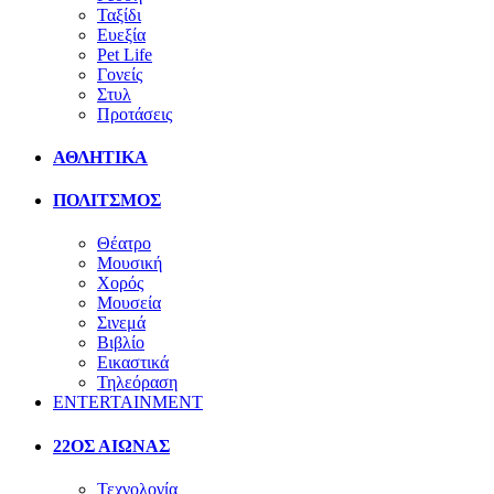
Ταξίδι
Ευεξία
Pet Life
Γονείς
Στυλ
Προτάσεις
ΑΘΛΗΤΙΚΑ
ΠΟΛΙΤΣΜΟΣ
Θέατρο
Μουσική
Χορός
Μουσεία
Σινεμά
Βιβλίο
Εικαστικά
Τηλεόραση
ENTERTAINMENT
22ΟΣ ΑΙΩΝΑΣ
Τεχνολογία