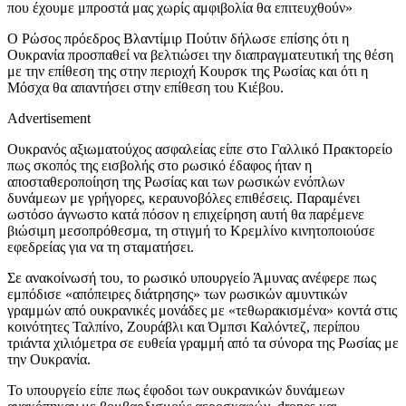
που έχουμε μπροστά μας χωρίς αμφιβολία θα επιτευχθούν»
Ο Ρώσος πρόεδρος Βλαντίμιρ Πούτιν δήλωσε επίσης ότι η
Ουκρανία προσπαθεί να βελτιώσει την διαπραγματευτική της θέση
με την επίθεση της στην περιοχή Κουρσκ της Ρωσίας και ότι η
Μόσχα θα απαντήσει στην επίθεση του Κιέβου.
Advertisement
Ουκρανός αξιωματούχος ασφαλείας είπε στο Γαλλικό Πρακτορείο
πως σκοπός της εισβολής στο ρωσικό έδαφος ήταν η
αποσταθεροποίηση της Ρωσίας και των ρωσικών ενόπλων
δυνάμεων με γρήγορες, κεραυνοβόλες επιθέσεις. Παραμένει
ωστόσο άγνωστο κατά πόσον η επιχείρηση αυτή θα παρέμενε
βιώσιμη μεσοπρόθεσμα, τη στιγμή το Κρεμλίνο κινητοποιούσε
εφεδρείας για να τη σταματήσει.
Σε ανακοίνωσή του, το ρωσικό υπουργείο Άμυνας ανέφερε πως
εμπόδισε «απόπειρες διάτρησης» των ρωσικών αμυντικών
γραμμών από ουκρανικές μονάδες με «τεθωρακισμένα» κοντά στις
κοινότητες Ταλπίνο, Ζουράβλι και Όμπσι Καλόντεζ, περίπου
τριάντα χιλιόμετρα σε ευθεία γραμμή από τα σύνορα της Ρωσίας με
την Ουκρανία.
Το υπουργείο είπε πως έφοδοι των ουκρανικών δυνάμεων