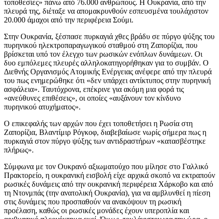
τοποθεσίες» πάνω από 76.000 ανθρώπους. Η Ουκρανία, από την
πλευρά της, διέταξε να απομακρυνθούν εσπευσμένα τουλάχιστον
20.000 άμαχοι από την περιφέρεια Σούμι.
Στην Ουκρανία, ξέσπασε πυρκαγιά χθες βράδυ σε πύργο ψύξης του
πυρηνικού ηλεκτροπαραγωγικού σταθμού στη Ζαπορίζια, που
βρίσκεται υπό τον έλεγχο των ρωσικών ενόπλων δυνάμεων. Οι
δυο εμπόλεμες πλευρές αλληλοκατηγορήθηκαν για το συμβάν. Ο
Διεθνής Οργανισμός Ατομικής Ενέργειας ανέφερε από την πλευρά
του πως ενημερώθηκε ότι «δεν υπάρχει αντίκτυπος στην πυρηνική
ασφάλεια». Ταυτόχρονα, επέκρινε για ακόμη μια φορά τις
«ανεύθυνες επιθέσεις», οι οποίες «αυξάνουν τον κίνδυνο
πυρηνικού ατυχήματος».
Ο επικεφαλής των αρχών που έχει τοποθετήσει η Ρωσία στη
Ζαπορίζια, Βλαντίμιρ Ρόγκοφ, διαβεβαίωσε νωρίς σήμερα πως η
πυρκαγιά στον πύργο ψύξης των αντιδραστήρων «κατασβέστηκε
πλήρως».
Σύμφωνα με τον Ουκρανό αξιωματούχο που μίλησε στο Γαλλικό
Πρακτορείο, η ουκρανική εισβολή είχε αρχικά σκοπό να εκτραπούν
ρωσικές δυνάμεις από την ουκρανική περιφέρεια Χάρκοβο και από
τη Ντονμπάς (την ανατολική Ουκρανία), για να αμβλυνθεί η πίεση
στις δυνάμεις που προσπαθούν να ανακόψουν τη ρωσική
προέλαση, καθώς οι ρωσικές μονάδες έχουν υπεροπλία και