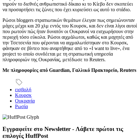
τηρούν το διεθνές ανθρωπιστικό δίκαιο κι το Κίεβο δεν σκοπεύει
να προσαρτήσει τις ζώνες που έχει κυριεύσει ως αυτό το στάδιο.
Ρώσοι
bloggers
στρατιωτικών θεμάτων έλεγαν πως σημειώνονταν
μάχες μέχρι και 20 χλμ εντός του Κουρσκ, και δεν είναι λίγοι αυτοί
που ρωτούν πώς ήταν δυνατόν οι Ουκρανοί να εισχωρήσουν στην
περιοχή τόσο εύκολα. Ρώσοι αιχμάλωτοι, καθώς και μαχητές από
την Τσετσενία που φέρονται να αιχμαλωτίστηκαν στο Κουρσκ,
φάνηκαν σε βίντεο που αναρτήθηκε από το «
I want to live
», ένα
project
το οποίο συνδέεται με τη στρατιωτική υπηρεσία
πληροφοριών της Ουκρανίας, μετέδωσε το
Reuters.
Με πληροφορίες από
Guardian,
Γαλλικό Πρακτορείο,
Reuters
εισβολή
Κουρσκ
Ουκρανία
Ρωσία
Εγγραφείτε στο Newsletter - Λάβετε πρώτοι τις
επιλογές HuffPost