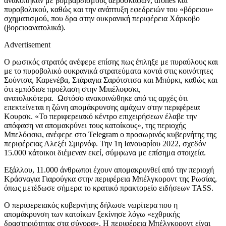
ανακόπηκαν με βομβαρδισμούς αεροσκαφών, drones και
πυροβολικού, καθώς και την ανάπτυξη εφεδρειών του «βόρειου»
σχηματισμού, που δρα στην ουκρανική περιφέρεια Χάρκοβο
(βορειοανατολικά).
Advertisement
Ο ρωσικός στρατός ανέφερε επίσης πως έπληξε με πυραύλους και
με το πυροβολικό ουκρανικά στρατεύματα κοντά στις κοινότητες
Σούντσα, Καρενέβα, Στάραγια Σαρότσιτσα και Μπόρκι, καθώς και
ότι εμπόδισε προέλαση στην Μπιέλοφσκι,
ανατολικότερα. Ωστόσο ανακοινώθηκε από τις αρχές ότι
επεκτείνεται η ζώνη απομάκρυνσης αμάχων στην περιφέρεια
Κουρσκ. «Το περιφερειακό κέντρο επιχειρήσεων έλαβε την
απόφαση να απομακρύνει τους κατοίκους», της περιοχής
Μπελόφσκι, ανέφερε στο Telegram ο προσωρινός κυβερνήτης της
περιφέρειας Αλεξέι Σμιρνόφ. Την 1η Ιανουαρίου 2022, σχεδόν
15.000 κάτοικοι διέμεναν εκεί, σύμφωνα με επίσημα στοιχεία.
Εξάλλου, 11.000 άνθρωποι έχουν απομακρυνθεί από την περιοχή
Κράσναγια Γιαρούγκα στην περιφέρεια Μπέλγκοροντ της Ρωσίας,
όπως μετέδωσε σήμερα το κρατικό πρακτορείο ειδήσεων TASS.
Ο περιφερειακός κυβερνήτης δήλωσε νωρίτερα που η
απομάκρυνση των κατοίκων ξεκίνησε λόγω «εχθρικής
δραστηριότητας στα σύνορα». Η περιφέρεια Μπέλγκοροντ είναι