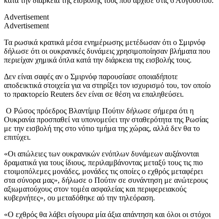
κατά την διάρκεια της εισβολής τους που άρχισε στις 6 Αυγούστου.
Advertisement
Advertisement
Τα ρωσικά κρατικά μέσα ενημέρωσης μετέδωσαν ότι ο Σμιρνόφ
δήλωσε ότι οι ουκρανικές δυνάμεις χρησιμοποίησαν βλήματα που
περιείχαν χημικά όπλα κατά την διάρκεια της εισβολής τους.
Δεν είναι σαφές αν ο Σμιρνόφ παρουσίασε οποιαδήποτε
αποδεικτικά στοιχεία για να στηρίξει τον ισχυρισμό του, τον οποίο
το πρακτορείο Reuters δεν είναι σε θέση να επαληθεύσει.
Ο Ρώσος πρόεδρος Βλαντίμιρ Πούτιν δήλωσε σήμερα ότι η
Ουκρανία προσπαθεί να υπονομεύει την σταθερότητα της Ρωσίας
με την εισβολή της στο νότιο τμήμα της χώρας, αλλά δεν θα το
επιτύχει.
«Οι απώλειες των ουκρανικών ενόπλων δυνάμεων αυξάνονται
δραματικά για τους ίδιους, περιλαμβάνοντας μεταξύ τους τις πιο
ετοιμοπόλεμες μονάδες, μονάδες τις οποίες ο εχθρός μεταφέρει
στα σύνορα μας», δήλωσε ο Πούτιν σε συνάντηση με ανώτερους
αξιωματούχους στον τομέα ασφαλείας και περιφερειακούς
κυβερνήτες», ου μεταδόθηκε αό την τηλεόραση.
«Ο εχθρός θα λάβει σίγουρα μία άξια απάντηση και όλοι οι στόχοι