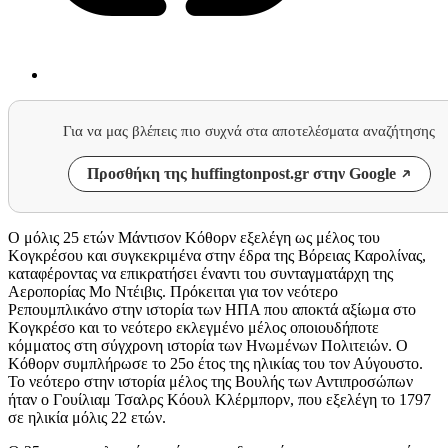
Για να μας βλέπεις πιο συχνά στα αποτελέσματα αναζήτησης
Προσθήκη της huffingtonpost.gr στην Google
O μόλις 25 ετών Μάντισον Κόθορν εξελέγη ως μέλος του
Κογκρέσου και συγκεκριμένα στην έδρα της Βόρειας Καρολίνας,
καταφέροντας να επικρατήσει έναντι του συνταγματάρχη της
Αεροπορίας Μο Ντέιβις. Πρόκειται για τον νεότερο
Ρεπουμπλικάνο στην ιστορία των ΗΠΑ που αποκτά αξίωμα στο
Κογκρέσο και το νεότερο εκλεγμένο μέλος οποιουδήποτε
κόμματος στη σύγχρονη ιστορία των Ηνωμένων Πολιτειών. Ο
Κόθορν συμπλήρωσε το 25ο έτος της ηλικίας του τον Αύγουστο.
Το νεότερο στην ιστορία μέλος της Βουλής των Αντιπροσώπων
ήταν ο Γουίλιαμ Τσαλρς Κόουλ Κλέρμπορν, που εξελέγη το 1797
σε ηλικία μόλις 22 ετών.