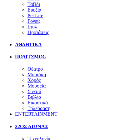
Ταξίδι
Ευεξία
Pet Life
Γονείς
Στυλ
Προτάσεις
ΑΘΛΗΤΙΚΑ
ΠΟΛΙΤΣΜΟΣ
Θέατρο
Μουσική
Χορός
Μουσεία
Σινεμά
Βιβλίο
Εικαστικά
Τηλεόραση
ENTERTAINMENT
22ΟΣ ΑΙΩΝΑΣ
Τεχνολογία