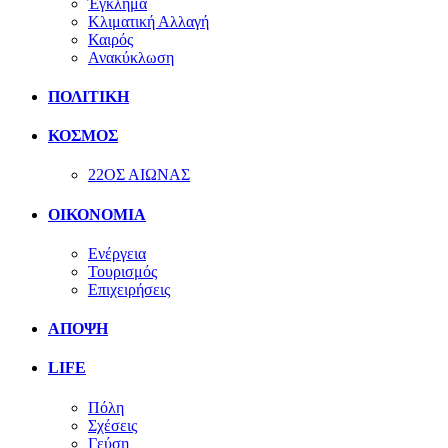
Έγκλημα
Κλιματική Αλλαγή
Καιρός
Ανακύκλωση
ΠΟΛΙΤΙΚΗ
ΚΟΣΜΟΣ
22ΟΣ ΑΙΩΝΑΣ
ΟΙΚΟΝΟΜΙΑ
Ενέργεια
Τουρισμός
Επιχειρήσεις
ΑΠΟΨΗ
LIFE
Πόλη
Σχέσεις
Γεύση