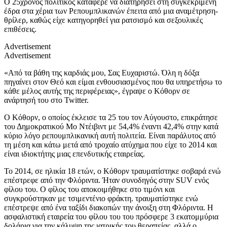
Ο 25χρονος πολιτικός κατάφερε να διατηρήσει στη συγκεκριμένη
έδρα στα χέρια των Ρεπουμπλικανών έπειτα από μια αναμέτρηση-
θρίλερ, καθώς είχε κατηγορηθεί για ρατσισμό και σεξουλικές
επιθέσεις.
Advertisement
Advertisement
«Από τα βάθη της καρδιάς μου, Σας Ευχαριστώ. Όλη η δόξα
πηγαίνει στον Θεό και είμαι ενθουσιασμένος που θα υπηρετήσω το
κάθε μέλος αυτής της περιφέρειας», έγραψε ο Κόθορν σε
ανάρτησή του στο Twitter.
Ο Κόθορν, ο οποίος έκλεισε τα 25 του τον Αύγουστο, επικράτησε
του Δημοκρατικού Μο Ντέιβιντ με 54,4% έναντι 42,4% στην κατά
κύριο λόγο ρεπουμπλικανική αυτή πολιτεία. Είναι παράλυτος από
τη μέση και κάτω μετά από τροχαίο ατύχημα που είχε το 2014 και
είναι ιδιοκτήτης μιας επενδυτικής εταιρείας.
Το 2014, σε ηλικία 18 ετών, ο Kόθορν τραυματίστηκε σοβαρά ενώ
επέστρεφε από την Φλόριντα. Ήταν συνοδηγός στην SUV ενός
φίλου του. Ο φίλος του αποκοιμήθηκε στο τιμόνι και
συγκρούστηκαν με τσιμεντένιο φράκτη. τραυματίστηκε ενώ
επέστρεψε από ένα ταξίδι διακοπών την άνοιξη στη Φλόριντα. Η
ασφαλιστική εταιρεία του φίλου του του πρόσφερε 3 εκατομμύρια
δολάρια για την κάλυψη της ιατρικής του θεραπείας, αλλά ο