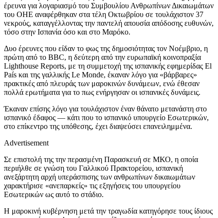
έρευνα για λογαριασμό του Συμβουλίου Ανθρωπίνων Δικαιωμάτων
του ΟΗΕ αναφέρθηκαν στα τέλη Οκτωβρίου σε τουλάχιστον 37
νεκρούς, καταγγέλλοντας την παντελή απουσία απόδοσης ευθυνών,
τόσο στην Ισπανία όσο και στο Μαρόκο.
Δυο έρευνες που είδαν το φως της δημοσιότητας τον Νοέμβριο, η
πρώτη από το BBC, η δεύτερη από την ευρωπαϊκή κοινοπραξία
Lighthouse Reports, με τη συμμετοχή της ισπανικής εφημερίδας El
País και της γαλλικής Le Monde, έκαναν λόγο για «βάρβαρες»
πρακτικές από πλευράς των μαροκινών δυνάμεων, ενώ έθεσαν
πολλά ερωτήματα για το πως ενήργησαν οι ισπανικές δυνάμεις.
Έκαναν επίσης λόγο για τουλάχιστον έναν θάνατο μετανάστη στο
ισπανικό έδαφος — κάτι που το ισπανικό υπουργείο Εσωτερικών,
στο επίκεντρο της υπόθεσης, έχει διαψεύσει επανειλημμένα.
Advertisement
Σε επιστολή της την περασμένη Παρασκευή σε ΜΚΟ, η οποία
περιήλθε σε γνώση του Γαλλικού Πρακτορείου, ισπανική
ανεξάρτητη αρχή υπεράσπισης των ανθρωπίνων δικαιωμάτων
χαρακτήρισε «ανεπαρκείς» τις εξηγήσεις του υπουργείου
Εσωτερικών ως αυτό το στάδιο.
Η μαροκινή κυβέρνηση μετά την τραγωδία κατηγόρησε τους ίδιους