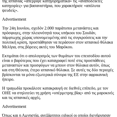
της Ισπανίας «απέρριψε κατηγορηματικά» τις «αναπόδεικτες
κατηγορίες» για βασανιστήρια, που χαρακτήρισε «απόλυτα
ψευδείς».
Advertisement
Την 24η Ιουνίου, σχεδόν 2.000 παράτυποι μετανάστες και
πρόσφυγες, στην πλειονότητά τους υπήκοοι του Σουδάν,
πάμφτωχης χώρας υπονομευμένης από τις συγκρούσεις και την
πολιτική κρίση, προσπάθησαν να περάσουν στον ισπανικό θύλακα
Μελίγια, στις βόρειες ακτές του Μαρόκου.
Εκτιμάται ότι ο απολογισμός των θυμάτων του επεισοδίου αυτού
είναι ο βαρύτερος που έχει καταγραφεί ποτέ στις προσπάθειες
μεταναστών και προσφύγων να μπουν στον θύλακα αυτόν, όπως
και στη Θέουτα, έτερο ισπανικό θύλακα. Σε αυτές τις δύο περιοχές
βρίσκονται τα μόνα εξωτερικά σύνορα της ΕΕ στην αφρικανική
ήπειρο.
Η τραγωδία προκάλεσε κατακραυγή σε διεθνές επίπεδο, με τον
ΟΗΕ να στηλιτεύει τη χρήση «υπέρμετρης βίας» από τις μαροκινές
και τις ισπανικές αρχές.
Advertisement
Όπως και η Αμνηστία, ανεξάρτητοι ειδικοί οι οποίοι διενήργησαν