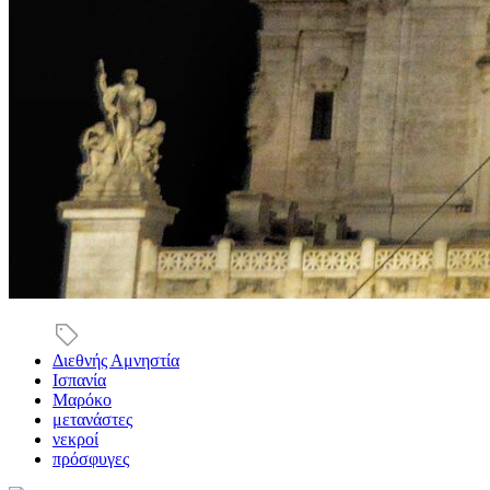
Διεθνής Αμνηστία
Ισπανία
Μαρόκο
μετανάστες
νεκροί
πρόσφυγες