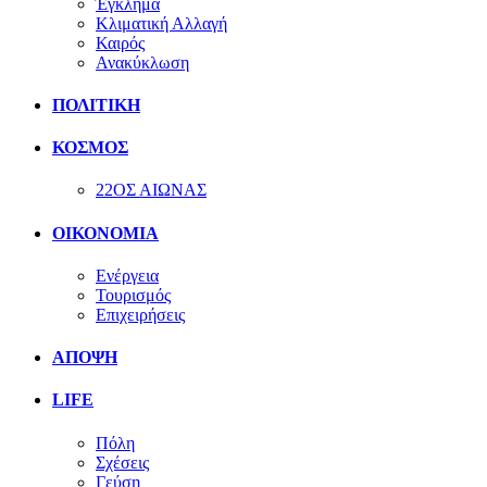
Έγκλημα
Κλιματική Αλλαγή
Καιρός
Ανακύκλωση
ΠΟΛΙΤΙΚΗ
ΚΟΣΜΟΣ
22ΟΣ ΑΙΩΝΑΣ
ΟΙΚΟΝΟΜΙΑ
Ενέργεια
Τουρισμός
Επιχειρήσεις
ΑΠΟΨΗ
LIFE
Πόλη
Σχέσεις
Γεύση