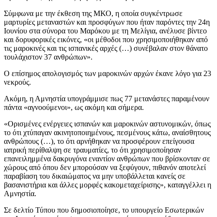
Σύμφωνα με την έκθεση της ΜΚΟ, η οποία συγκέντρωσε
μαρτυρίες μεταναστών και προσφύγων που ήταν παρόντες την 24η
Ιουνίου στα σύνορα του Μαρόκου με τη Μελίγια, ανέλυσε βίντεο
και δορυφορικές εικόνες, «οι μέθοδοι που χρησιμοποιήθηκαν από
τις μαροκινές και τις ισπανικές αρχές (…) συνέβαλαν στον θάνατο
τουλάχιστον 37 ανθρώπων».
Ο επίσημος απολογισμός των μαροκινών αρχών έκανε λόγο για 23
νεκρούς.
Ακόμη, η Αμνηστία υπογράμμισε πως 77 μετανάστες παραμένουν
πάντα «αγνοούμενοι», ως ακόμη και σήμερα.
«Ορισμένες ενέργειες ισπανών και μαροκινών αστυνομικών, όπως
το ότι χτύπαγαν ακινητοποιημένους, πεσμένους κάτω, αναίσθητους
ανθρώπους (…), το ότι αρνήθηκαν να προσφέρουν επείγουσα
ιατρική περίθαλψη σε τραυματίες, το ότι χρησιμοποίησαν
επανειλημμένα δακρυγόνα εναντίον ανθρώπων που βρίσκονταν σε
χώρους από όπου δεν μπορούσαν να ξεφύγουν, πιθανόν αποτελεί
παραβίαση του δικαιώματος να μην υποβάλλεται κανείς σε
βασανιστήρια και άλλες μορφές κακομεταχείρισης», καταγγέλλει η
Αμνηστία.
Σε δελτίο Τύπου που δημοσιοποίησε, το υπουργείο Εσωτερικών