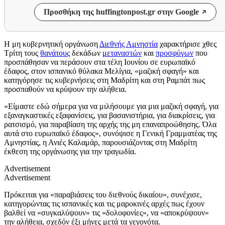
Προσθήκη της huffingtonpost.gr στην Google
Η μη κυβερνητική οργάνωση
Διεθνής Αμνηστία
χαρακτήρισε χθες
Τρίτη τους
θανάτους
δεκάδων
μεταναστών
και
προσφύγων
που
προσπάθησαν να περάσουν στα τέλη Ιουνίου σε ευρωπαϊκό
έδαφος, στον ισπανικό θύλακα Μελίγια, «μαζική σφαγή» και
κατηγόρησε τις κυβερνήσεις στη Μαδρίτη και στη Ραμπάτ πως
προσπαθούν να κρύψουν την αλήθεια.
«Είμαστε εδώ σήμερα για να μιλήσουμε για μια μαζική σφαγή, για
εξαναγκαστικές εξαφανίσεις, για βασανιστήρια, για διακρίσεις, για
ρατσισμό, για παραβίαση της αρχής της μη επαναπροώθησης. Όλα
αυτά στο ευρωπαϊκό έδαφος», συνόψισε η Γενική Γραμματέας της
Αμνηστίας, η Ανιές Καλαμάρ, παρουσιάζοντας στη Μαδρίτη
έκθεση της οργάνωσης για την τραγωδία.
Advertisement
Advertisement
Πρόκειται για «παραβιάσεις του διεθνούς δικαίου», συνέχισε,
κατηγορώντας τις ισπανικές και τις μαροκινές αρχές πως έχουν
βαλθεί να «συγκαλύψουν» τις «δολοφονίες», να «αποκρύψουν»
την αλήθεια, σχεδόν έξι μήνες μετά τα γεγονότα.