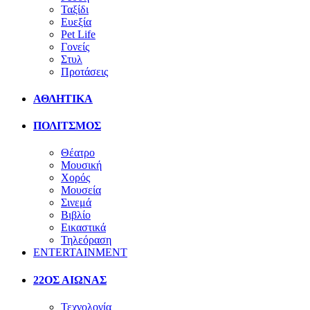
Ταξίδι
Ευεξία
Pet Life
Γονείς
Στυλ
Προτάσεις
ΑΘΛΗΤΙΚΑ
ΠΟΛΙΤΣΜΟΣ
Θέατρο
Μουσική
Χορός
Μουσεία
Σινεμά
Βιβλίο
Εικαστικά
Τηλεόραση
ENTERTAINMENT
22ΟΣ ΑΙΩΝΑΣ
Τεχνολογία