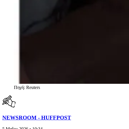
Πηγή: Reuters
NEWSROOM - HUFFPOST
5 Μαΐου 2026 • 10:34