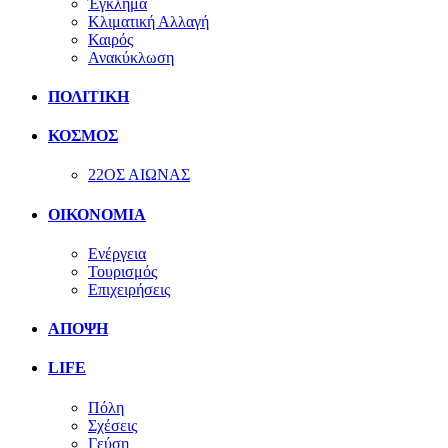
Έγκλημα
Κλιματική Αλλαγή
Καιρός
Ανακύκλωση
ΠΟΛΙΤΙΚΗ
ΚΟΣΜΟΣ
22ΟΣ ΑΙΩΝΑΣ
ΟΙΚΟΝΟΜΙΑ
Ενέργεια
Τουρισμός
Επιχειρήσεις
ΑΠΟΨΗ
LIFE
Πόλη
Σχέσεις
Γεύση