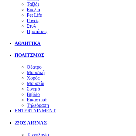
Ταξίδι
Ευεξία
Pet Life
Γονείς
Στυλ
Προτάσεις
ΑΘΛΗΤΙΚΑ
ΠΟΛΙΤΣΜΟΣ
Θέατρο
Μουσική
Χορός
Μουσεία
Σινεμά
Βιβλίο
Εικαστικά
Τηλεόραση
ENTERTAINMENT
22ΟΣ ΑΙΩΝΑΣ
Τεχνολογία