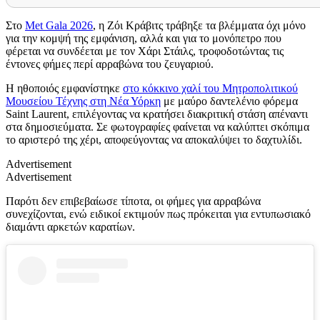
Στο
Met Gala 2026
, η Ζόι Κράβιτς τράβηξε τα βλέμματα όχι μόνο
για την κομψή της εμφάνιση, αλλά και για το μονόπετρο που
φέρεται να συνδέεται με τον Χάρι Στάιλς, τροφοδοτώντας τις
έντονες φήμες περί αρραβώνα του ζευγαριού.
Η ηθοποιός εμφανίστηκε
στο κόκκινο χαλί του Μητροπολιτικού
Μουσείου Τέχνης στη Νέα Υόρκη
με μαύρο δαντελένιο φόρεμα
Saint Laurent, επιλέγοντας να κρατήσει διακριτική στάση απέναντι
στα δημοσιεύματα. Σε φωτογραφίες φαίνεται να καλύπτει σκόπιμα
το αριστερό της χέρι, αποφεύγοντας να αποκαλύψει το δαχτυλίδι.
Advertisement
Advertisement
Παρότι δεν επιβεβαίωσε τίποτα, οι φήμες για αρραβώνα
συνεχίζονται, ενώ ειδικοί εκτιμούν πως πρόκειται για εντυπωσιακό
διαμάντι αρκετών καρατίων.