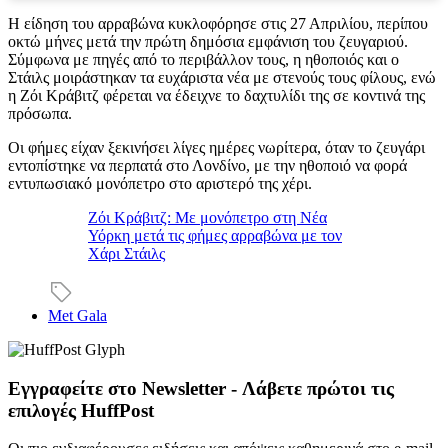
Η είδηση του αρραβώνα κυκλοφόρησε στις 27 Απριλίου, περίπου
οκτώ μήνες μετά την πρώτη δημόσια εμφάνιση του ζευγαριού.
Σύμφωνα με πηγές από το περιβάλλον τους, η ηθοποιός και ο
Στάιλς μοιράστηκαν τα ευχάριστα νέα με στενούς τους φίλους, ενώ
η Ζόι Κράβιτζ φέρεται να έδειχνε το δαχτυλίδι της σε κοντινά της
πρόσωπα.
Οι φήμες είχαν ξεκινήσει λίγες ημέρες νωρίτερα, όταν το ζευγάρι
εντοπίστηκε να περπατά στο Λονδίνο, με την ηθοποιό να φορά
εντυπωσιακό μονόπετρο στο αριστερό της χέρι.
Ζόι Κράβιτζ: Με μονόπετρο στη Νέα
Υόρκη μετά τις φήμες αρραβώνα με τον
Χάρι Στάιλς
Met Gala
Εγγραφείτε στο Newsletter - Λάβετε πρώτοι τις
επιλογές HuffPost