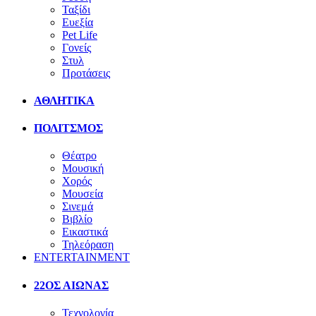
Ταξίδι
Ευεξία
Pet Life
Γονείς
Στυλ
Προτάσεις
ΑΘΛΗΤΙΚΑ
ΠΟΛΙΤΣΜΟΣ
Θέατρο
Μουσική
Χορός
Μουσεία
Σινεμά
Βιβλίο
Εικαστικά
Τηλεόραση
ENTERTAINMENT
22ΟΣ ΑΙΩΝΑΣ
Τεχνολογία