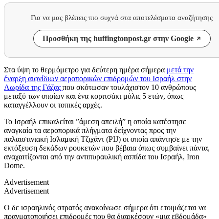
Για να μας βλέπεις πιο συχνά στα αποτελέσματα αναζήτησης
Προσθήκη της huffingtonpost.gr στην Google
Στα ύψη το θερμόμετρο για δεύτερη ημέρα σήμερα
μετά την
έναρξη αιφνίδιων αεροπορικών επιδρομών του Ισραήλ στην
Λωρίδα της Γάζας
που σκότωσαν τουλάχιστον 10 ανθρώπους
μεταξύ των οποίων και ένα κοριτσάκι μόλις 5 ετών, όπως
καταγγέλλουν οι τοπικές αρχές.
To Ισραήλ επικαλείται ”άμεση απειλή” η οποία κατέστησε
αναγκαία τα αεροπορικά πλήγματα δείχνοντας προς την
παλαιστινιακή Ισλαμική Τζιχάντ (PIJ) οι οποία απάντησε με την
εκτόξευση δεκάδων ρουκετών που βέβαια όπως συμβαίνει πάντα,
αναχαιτίζονται από την αντιπυραυλική ασπίδα του Ισραήλ, Iron
Dome.
Advertisement
Advertisement
Ο δε ισραηλινός στρατός ανακοίνωσε σήμερα ότι ετοιμάζεται να
πραγματοποιήσει επιδρομές που θα διαρκέσουν «μια εβδομάδα»