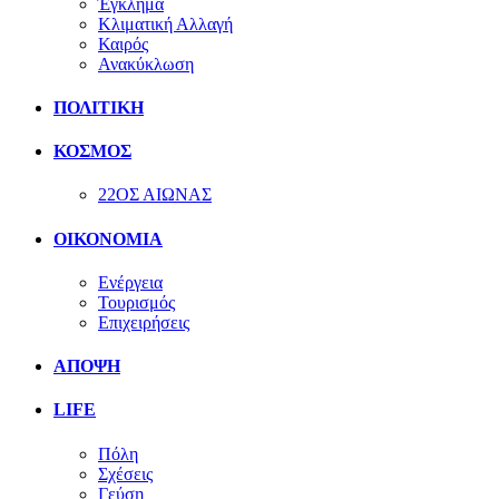
Έγκλημα
Κλιματική Αλλαγή
Καιρός
Ανακύκλωση
ΠΟΛΙΤΙΚΗ
ΚΟΣΜΟΣ
22ΟΣ ΑΙΩΝΑΣ
ΟΙΚΟΝΟΜΙΑ
Ενέργεια
Τουρισμός
Επιχειρήσεις
ΑΠΟΨΗ
LIFE
Πόλη
Σχέσεις
Γεύση