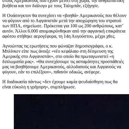
στους Αμερικανούς που έχουν μείνει στη χώρα, την ανθρωπιστική
βοήθεια και τον διάλογο με τους Ταλιμπάν, εξήγησε.
Η Ουάσινγκτον θα συνεχίσει να «βοηθά» Αμερικανούς που θέλουν
να φύγουν από το Αφγανιστάν μετά την αποχώρηση του στρατού
των ΗΠΑ, σημείωσε. Πρόκειται για 100 ως 200 ανθρώπους, κατ’
αυτόν. Άλλοι 6.000 απομακρύνθηκαν από την αφγανική επικράτεια
αφότου στήθηκε αερογέφυρα, τη 14η Αυγούστου, μέχρι χθες.
Αγνοώντας τις ερωτήσεις που φώναζαν δημοσιογράφοι, ο κ.
Μπλίνκεν είπε πως άνοιξε «νέο κεφάλαιο στη δέσμευση της
Αμερικής στο Αφγανιστάν», στο οποίο θα πρωταγωνιστεί «η
διπλωματία μας». «Θα συνεχίσουμε τις ασταμάτητες προσπάθειές
μας να βοηθήσουμε Αμερικανούς, αλλοδαπούς και Αφγανούς να
φύγουν, εάν το επιλέξουν», πιθανόν οδικώς, ανέφερε.
Η διαδικασία πάντως «δεν έχουμε καμία ψευδαίσθηση πως θα
είναι εύκολη η γρήγορη», συμπλήρωσε.