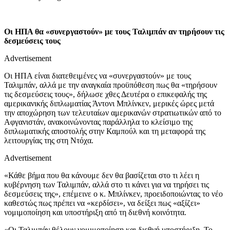
Οι ΗΠΑ θα «συνεργαστούν» με τους Ταλιμπάν αν τηρήσουν τις
δεσμεύσεις τους
Advertisement
Οι ΗΠΑ είναι διατεθειμένες να «συνεργαστούν» με τους
Ταλιμπάν, αλλά με την αναγκαία προϋπόθεση πως θα «τηρήσουν
τις δεσμεύσεις τους», δήλωσε χθες Δευτέρα ο επικεφαλής της
αμερικανικής διπλωματίας Άντονι Μπλίνκεν, μερικές ώρες μετά
την αποχώρηση των τελευταίων αμερικανών στρατιωτικών από το
Αφγανιστάν, ανακοινώνοντας παράλληλα το κλείσιμο της
διπλωματικής αποστολής στην Καμπούλ και τη μεταφορά της
λειτουργίας της στη Ντόχα.
Advertisement
«Κάθε βήμα που θα κάνουμε δεν θα βασίζεται στο τι λέει η
κυβέρνηση των Ταλιμπάν, αλλά στο τι κάνει για να τηρήσει τις
δεσμεύσεις της», επέμεινε ο κ. Μπλίνκεν, προειδοποιώντας το νέο
καθεστώς πως πρέπει να «κερδίσει», να δείξει πως «αξίζει»
νομιμοποίηση και υποστήριξη από τη διεθνή κοινότητα.
«Οι Ταλιμπάν θέλουν νομιμοποίηση και διεθνή υποστήριξη. Το