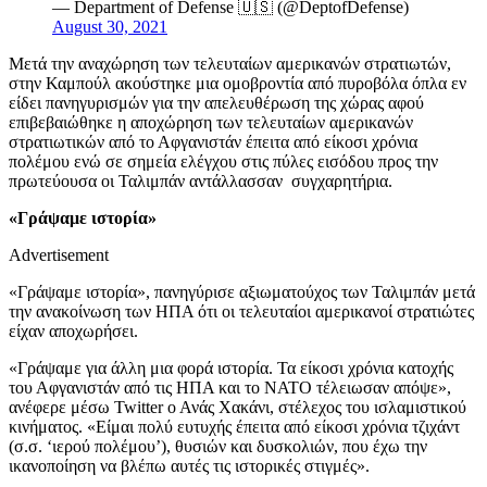
— Department of Defense 🇺🇸 (@DeptofDefense)
August 30, 2021
Μετά την αναχώρηση των τελευταίων αμερικανών στρατιωτών,
στην Καμπούλ ακούστηκε μια ομοβροντία από πυροβόλα όπλα εν
είδει πανηγυρισμών για την απελευθέρωση της χώρας αφού
επιβεβαιώθηκε η αποχώρηση των τελευταίων αμερικανών
στρατιωτικών από το Αφγανιστάν έπειτα από είκοσι χρόνια
πολέμου ενώ σε σημεία ελέγχου στις πύλες εισόδου προς την
πρωτεύουσα οι Ταλιμπάν αντάλλασσαν συγχαρητήρια.
«Γράψαμε ιστορία»
Advertisement
«Γράψαμε ιστορία», πανηγύρισε αξιωματούχος των Ταλιμπάν μετά
την ανακοίνωση των ΗΠΑ ότι οι τελευταίοι αμερικανοί στρατιώτες
είχαν αποχωρήσει.
«Γράψαμε για άλλη μια φορά ιστορία. Τα είκοσι χρόνια κατοχής
του Αφγανιστάν από τις ΗΠΑ και το NATO τέλειωσαν απόψε»,
ανέφερε μέσω Twitter ο Ανάς Χακάνι, στέλεχος του ισλαμιστικού
κινήματος. «Είμαι πολύ ευτυχής έπειτα από είκοσι χρόνια τζιχάντ
(σ.σ. ‘ιερού πολέμου’), θυσιών και δυσκολιών, που έχω την
ικανοποίηση να βλέπω αυτές τις ιστορικές στιγμές».