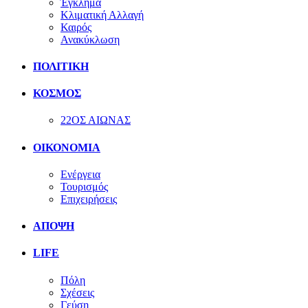
Έγκλημα
Κλιματική Αλλαγή
Καιρός
Ανακύκλωση
ΠΟΛΙΤΙΚΗ
ΚΟΣΜΟΣ
22ΟΣ ΑΙΩΝΑΣ
ΟΙΚΟΝΟΜΙΑ
Ενέργεια
Τουρισμός
Επιχειρήσεις
ΑΠΟΨΗ
LIFE
Πόλη
Σχέσεις
Γεύση