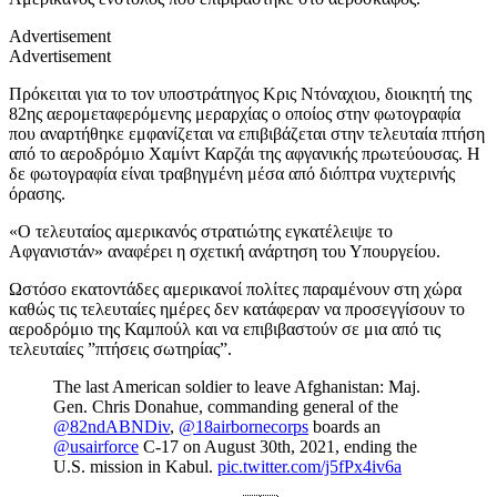
Advertisement
Advertisement
Πρόκειται για το τον υποστράτηγος Κρις Ντόναχιου, διοικητή της
82ης αερομεταφερόμενης μεραρχίας ο οποίος στην φωτογραφία
που αναρτήθηκε εμφανίζεται να επιβιβάζεται στην τελευταία πτήση
από το αεροδρόμιο Χαμίντ Καρζάι της αφγανικής πρωτεύουσας. Η
δε φωτογραφία είναι τραβηγμένη μέσα από διόπτρα νυχτερινής
όρασης.
«Ο τελευταίος αμερικανός στρατιώτης εγκατέλειψε το
Αφγανιστάν» αναφέρει η σχετική ανάρτηση του Υπουργείου.
Ωστόσο εκατοντάδες αμερικανοί πολίτες παραμένουν στη χώρα
καθώς τις τελευταίες ημέρες δεν κατάφεραν να προσεγγίσουν το
αεροδρόμιο της Καμπούλ και να επιβιβαστούν σε μια από τις
τελευταίες ”πτήσεις σωτηρίας”.
The last American soldier to leave Afghanistan: Maj.
Gen. Chris Donahue, commanding general of the
@82ndABNDiv
,
@18airbornecorps
boards an
@usairforce
C-17 on August 30th, 2021, ending the
U.S. mission in Kabul.
pic.twitter.com/j5fPx4iv6a