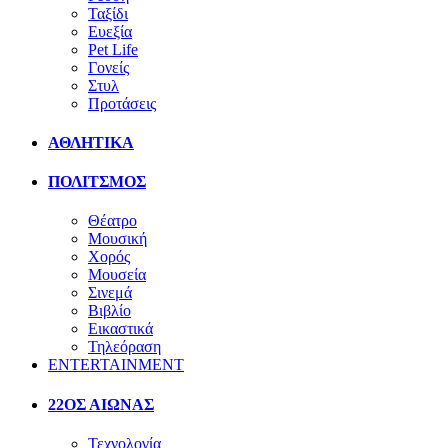
Ταξίδι
Ευεξία
Pet Life
Γονείς
Στυλ
Προτάσεις
ΑΘΛΗΤΙΚΑ
ΠΟΛΙΤΣΜΟΣ
Θέατρο
Μουσική
Χορός
Μουσεία
Σινεμά
Βιβλίο
Εικαστικά
Τηλεόραση
ENTERTAINMENT
22ΟΣ ΑΙΩΝΑΣ
Τεχνολογία