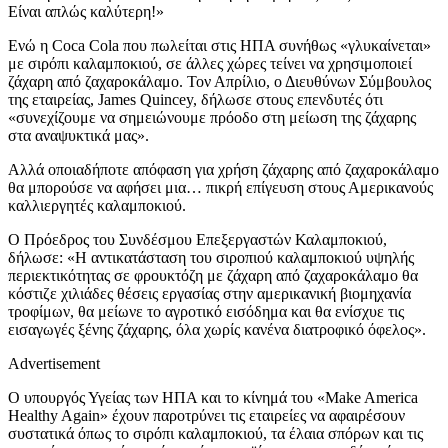
Είναι απλώς καλύτερη!»
Ενώ η Coca Cola που πωλείται στις ΗΠΑ συνήθως «γλυκαίνεται»
με σιρόπι καλαμποκιού, σε άλλες χώρες τείνει να χρησιμοποιεί
ζάχαρη από ζαχαροκάλαμο. Τον Απρίλιο, ο Διευθύνων Σύμβουλος
της εταιρείας, James Quincey, δήλωσε στους επενδυτές ότι
«συνεχίζουμε να σημειώνουμε πρόοδο στη μείωση της ζάχαρης
στα αναψυκτικά μας».
Αλλά οποιαδήποτε απόφαση για χρήση ζάχαρης από ζαχαροκάλαμο
θα μπορούσε να αφήσει μια… πικρή επίγευση στους Αμερικανούς
καλλιεργητές καλαμποκιού.
Ο Πρόεδρος του Συνδέσμου Επεξεργαστών Καλαμποκιού,
δήλωσε: «Η αντικατάσταση του σιροπιού καλαμποκιού υψηλής
περιεκτικότητας σε φρουκτόζη με ζάχαρη από ζαχαροκάλαμο θα
κόστιζε χιλιάδες θέσεις εργασίας στην αμερικανική βιομηχανία
τροφίμων, θα μείωνε το αγροτικό εισόδημα και θα ενίσχυε τις
εισαγωγές ξένης ζάχαρης, όλα χωρίς κανένα διατροφικό όφελος».
Advertisement
Ο υπουργός Υγείας των ΗΠΑ και το κίνημά του «Make America
Healthy Again» έχουν παροτρύνει τις εταιρείες να αφαιρέσουν
συστατικά όπως το σιρόπι καλαμποκιού, τα έλαια σπόρων και τις