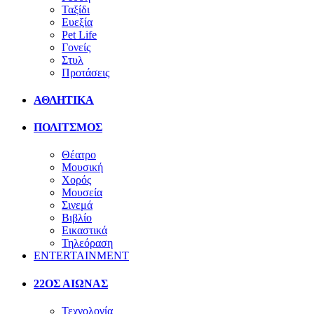
Ταξίδι
Ευεξία
Pet Life
Γονείς
Στυλ
Προτάσεις
ΑΘΛΗΤΙΚΑ
ΠΟΛΙΤΣΜΟΣ
Θέατρο
Μουσική
Χορός
Μουσεία
Σινεμά
Βιβλίο
Εικαστικά
Τηλεόραση
ENTERTAINMENT
22ΟΣ ΑΙΩΝΑΣ
Τεχνολογία