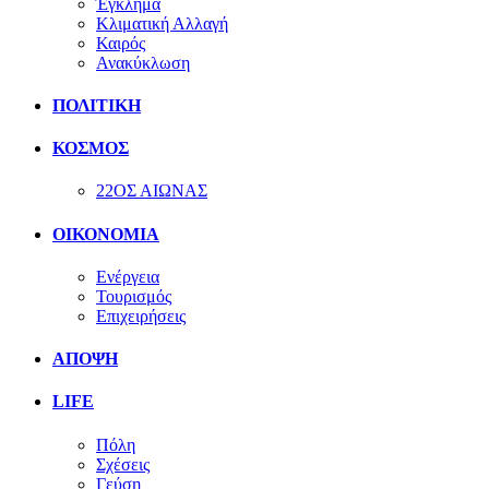
Έγκλημα
Κλιματική Αλλαγή
Καιρός
Ανακύκλωση
ΠΟΛΙΤΙΚΗ
ΚΟΣΜΟΣ
22ΟΣ ΑΙΩΝΑΣ
ΟΙΚΟΝΟΜΙΑ
Ενέργεια
Τουρισμός
Επιχειρήσεις
ΑΠΟΨΗ
LIFE
Πόλη
Σχέσεις
Γεύση