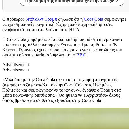
Προσθήκη της huffingtonpost.gr στην Google
Ο πρόεδρος
Ντόναλντ Τραμπ
δήλωσε ότι η
Coca Cola
συμφώνησε
να χρησιμοποιεί πραγματική ζάχαρη από ζαχαροκάλαμο στα
αναψυκτικά της που πωλούνται στις ΗΠΑ.
Η Coca Cola χρησιμοποιεί σιρόπι καλαμποκιού στα αμερικανικά
προϊόντα της, αλλά ο υπουργός Υγείας του Τραμπ, Ρόμπερτ Φ.
Κένεντι Τζούνιορ, έχει εκφράσει ανησυχία για τις επιπτώσεις του
συστατικού στην υγεία, σύμφωνα με το
BBC
.
Advertisement
Advertisement
«Μιλούσα με την Coca Cola σχετικά με τη χρήση πραγματικής
ζάχαρης από ζαχαροκάλαμο στην Coca Cola στις Ηνωμένες
Πολιτείες και συμφώνησαν να το κάνουν», έγραψε ο Τραμπ στα
μέσα κοινωνικής δικτύωσης. «Θα ήθελα να ευχαριστήσω όλους
όσους βρίσκονται σε θέσεις εξουσίας στην Coca Cola».