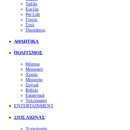
Ταξίδι
Ευεξία
Pet Life
Γονείς
Στυλ
Προτάσεις
ΑΘΛΗΤΙΚΑ
ΠΟΛΙΤΣΜΟΣ
Θέατρο
Μουσική
Χορός
Μουσεία
Σινεμά
Βιβλίο
Εικαστικά
Τηλεόραση
ENTERTAINMENT
22ΟΣ ΑΙΩΝΑΣ
Τεχνολογία