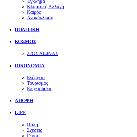
Έγκλημα
Κλιματική Αλλαγή
Καιρός
Ανακύκλωση
ΠΟΛΙΤΙΚΗ
ΚΟΣΜΟΣ
22ΟΣ ΑΙΩΝΑΣ
ΟΙΚΟΝΟΜΙΑ
Ενέργεια
Τουρισμός
Επιχειρήσεις
ΑΠΟΨΗ
LIFE
Πόλη
Σχέσεις
Γεύση