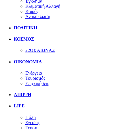
Έγκλημα
Κλιματική Αλλαγή
Καιρός
Ανακύκλωση
ΠΟΛΙΤΙΚΗ
ΚΟΣΜΟΣ
22ΟΣ ΑΙΩΝΑΣ
ΟΙΚΟΝΟΜΙΑ
Ενέργεια
Τουρισμός
Επιχειρήσεις
ΑΠΟΨΗ
LIFE
Πόλη
Σχέσεις
Γεύση