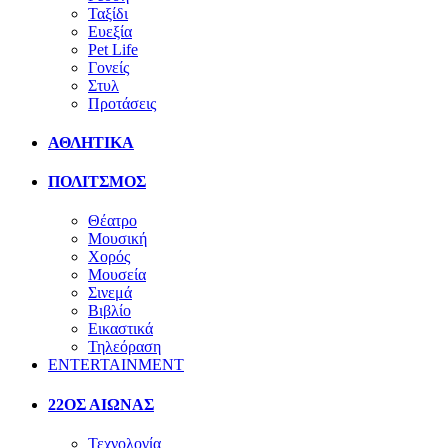
Ταξίδι
Ευεξία
Pet Life
Γονείς
Στυλ
Προτάσεις
ΑΘΛΗΤΙΚΑ
ΠΟΛΙΤΣΜΟΣ
Θέατρο
Μουσική
Χορός
Μουσεία
Σινεμά
Βιβλίο
Εικαστικά
Τηλεόραση
ENTERTAINMENT
22ΟΣ ΑΙΩΝΑΣ
Τεχνολογία