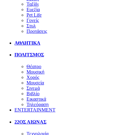
Ταξίδι
Ευεξία
Pet Life
Γονείς
Στυλ
Προτάσεις
ΑΘΛΗΤΙΚΑ
ΠΟΛΙΤΣΜΟΣ
Θέατρο
Μουσική
Χορός
Μουσεία
Σινεμά
Βιβλίο
Εικαστικά
Τηλεόραση
ENTERTAINMENT
22ΟΣ ΑΙΩΝΑΣ
Τεχνολογία