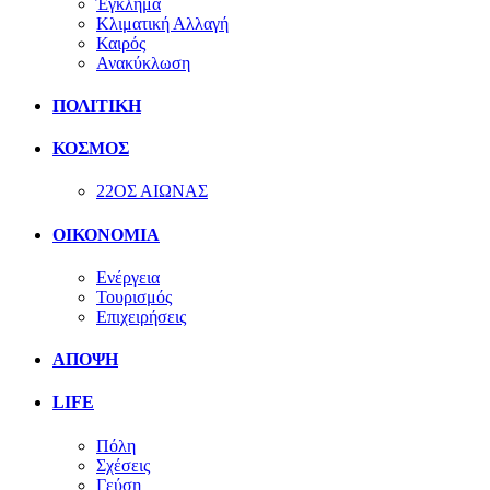
Έγκλημα
Κλιματική Αλλαγή
Καιρός
Ανακύκλωση
ΠΟΛΙΤΙΚΗ
ΚΟΣΜΟΣ
22ΟΣ ΑΙΩΝΑΣ
ΟΙΚΟΝΟΜΙΑ
Ενέργεια
Τουρισμός
Επιχειρήσεις
ΑΠΟΨΗ
LIFE
Πόλη
Σχέσεις
Γεύση