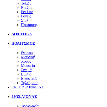
Ταξίδι
Ευεξία
Pet Life
Γονείς
Στυλ
Προτάσεις
ΑΘΛΗΤΙΚΑ
ΠΟΛΙΤΣΜΟΣ
Θέατρο
Μουσική
Χορός
Μουσεία
Σινεμά
Βιβλίο
Εικαστικά
Τηλεόραση
ENTERTAINMENT
22ΟΣ ΑΙΩΝΑΣ
Τεχνολογία