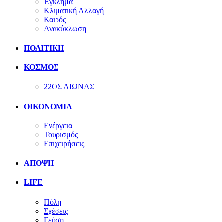
Έγκλημα
Κλιματική Αλλαγή
Καιρός
Ανακύκλωση
ΠΟΛΙΤΙΚΗ
ΚΟΣΜΟΣ
22ΟΣ ΑΙΩΝΑΣ
ΟΙΚΟΝΟΜΙΑ
Ενέργεια
Τουρισμός
Επιχειρήσεις
ΑΠΟΨΗ
LIFE
Πόλη
Σχέσεις
Γεύση