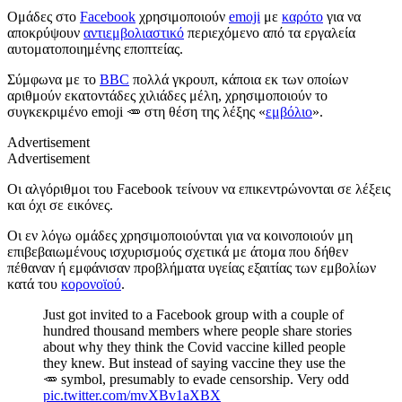
Oμάδες στο
Facebook
χρησιμοποιούν
emoji
με
καρότο
για να
αποκρύψουν
αντιεμβολιαστικό
περιεχόμενο από τα εργαλεία
αυτοματοποιημένης εποπτείας.
Σύμφωνα με το
BBC
πολλά γκρουπ, κάποια εκ των οποίων
αριθμούν εκατοντάδες χιλιάδες μέλη, χρησιμοποιούν το
συγκεκριμένο emoji 🥕 στη θέση της λέξης «
εμβόλιο
».
Advertisement
Advertisement
Οι αλγόριθμοι του Facebook τείνουν να επικεντρώνονται σε λέξεις
και όχι σε εικόνες.
Οι εν λόγω ομάδες χρησιμοποιούνται για να κοινοποιούν μη
επιβεβαιωμένους ισχυρισμούς σχετικά με άτομα που δήθεν
πέθαναν ή εμφάνισαν προβλήματα υγείας εξαιτίας των εμβολίων
κατά του
κορονοϊού
.
Just got invited to a Facebook group with a couple of
hundred thousand members where people share stories
about why they think the Covid vaccine killed people
they knew. But instead of saying vaccine they use the
🥕 symbol, presumably to evade censorship. Very odd
pic.twitter.com/mvXBv1aXBX