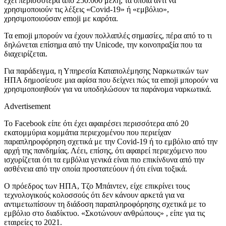
έχει περισσότερα από 250.000 μέλη, τα οποία αντί να
χρησιμοποιούν τις λέξεις «Covid-19» ή «εμβόλιο»,
χρησιμοποιούσαν emoji με καρότα.
Τα emoji μπορούν να έχουν πολλαπλές σημασίες, πέρα από το τι
δηλώνεται επίσημα από την Unicode, την κοινοπραξία που τα
διαχειρίζεται.
Για παράδειγμα, η Υπηρεσία Καταπολέμησης Ναρκωτικών των
ΗΠΑ δημοσίευσε μια αφίσα που δείχνει πώς τα emoji μπορούν να
χρησιμοποιηθούν για να υποδηλώσουν τα παράνομα ναρκωτικά.
Advertisement
Το Facebook είπε ότι έχει αφαιρέσει περισσότερα από 20
εκατομμύρια κομμάτια περιεχομένου που περιείχαν
παραπληροφόρηση σχετικά με την Covid-19 ή το εμβόλιο από την
αρχή της πανδημίας. Λέει, επίσης, ότι αφαιρεί περιεχόμενο που
ισχυρίζεται ότι τα εμβόλια γενικά είναι πιο επικίνδυνα από την
ασθένεια από την οποία προστατεύουν ή ότι είναι τοξικά.
Ο πρόεδρος των ΗΠΑ, Τζο Μπάιντεν, είχε επικρίνει τους
τεχνολογικούς κολοσσούς ότι δεν κάνουν αρκετά για να
αντιμετωπίσουν τη διάδοση παραπληροφόρησης σχετικά με το
εμβόλιο στο διαδίκτυο. «Σκοτώνουν ανθρώπους» , είπε για τις
εταιρείες το 2021.