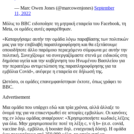
— Marc Owen Jones (@marcowenjones)
September
11, 2022
Μόλις το BBC ειδοποίησε τη μητρική εταιρεία του Facebook, τη
Meta, οι ομάδες αυτές αφαιρέθηκαν.
«Καταργήσαμε αυτήν την ομάδα λόγω παραβίασης των πολιτικών
μας για την επιβλαβή παραπληροφόρηση και θα εξετάσουμε
οποιοδήποτε άλλο παρόμοιο περιεχόμενο σύμφωνα με αυτήν την
πολιτική. Συνεχίζουμε να συνεργαζόμαστε στενά με ειδικούς στη
δημόσια υγεία και την κυβέρνηση του Ηνωμένου Βασιλείου για
την περαιτέρω αντιμετώπιση της παραπληροφόρησης για τα
εμβόλια Covid», ανέφερε η εταιρεία σε δήλωσή της.
Ωστόσο, οι ομάδες επανεμφανίστηκαν έκτοτε, όπως γράφει το
BBC.
Advertisement
Μια ομάδα που υπάρχει εδώ και τρία χρόνια, αλλά άλλαξε το
όνομά της για να επικεντρωθεί σε ιστορίες εμβολίων. Οι κανόνες
της εν λόγω ομάδας αναφέρουν: «Χρησιμοποιήστε κωδικές λέξεις
για όλα. Μην χρησιμοποιείτε ποτέ τη λέξη c, v ή b» (σ.σ. covid,
vaccine δηλ. εμβόλιο, ή booster δηλ. ενισχυτική δόση). Η ομάδα