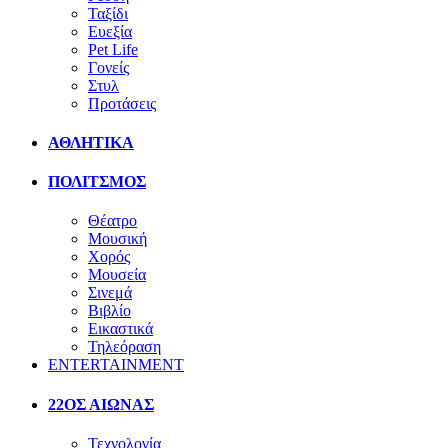
Ταξίδι
Ευεξία
Pet Life
Γονείς
Στυλ
Προτάσεις
ΑΘΛΗΤΙΚΑ
ΠΟΛΙΤΣΜΟΣ
Θέατρο
Μουσική
Χορός
Μουσεία
Σινεμά
Βιβλίο
Εικαστικά
Τηλεόραση
ENTERTAINMENT
22ΟΣ ΑΙΩΝΑΣ
Τεχνολογία