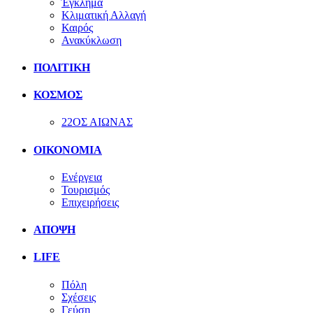
Έγκλημα
Κλιματική Αλλαγή
Καιρός
Ανακύκλωση
ΠΟΛΙΤΙΚΗ
ΚΟΣΜΟΣ
22ΟΣ ΑΙΩΝΑΣ
ΟΙΚΟΝΟΜΙΑ
Ενέργεια
Τουρισμός
Επιχειρήσεις
ΑΠΟΨΗ
LIFE
Πόλη
Σχέσεις
Γεύση