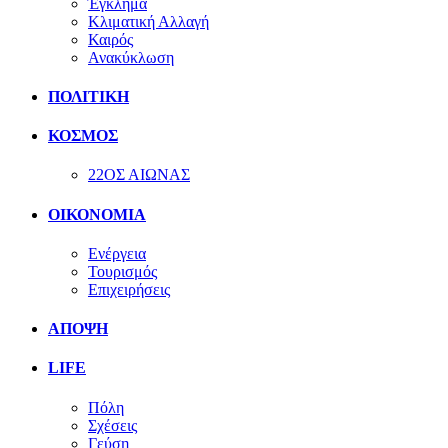
Έγκλημα
Κλιματική Αλλαγή
Καιρός
Ανακύκλωση
ΠΟΛΙΤΙΚΗ
ΚΟΣΜΟΣ
22ΟΣ ΑΙΩΝΑΣ
ΟΙΚΟΝΟΜΙΑ
Ενέργεια
Τουρισμός
Επιχειρήσεις
ΑΠΟΨΗ
LIFE
Πόλη
Σχέσεις
Γεύση