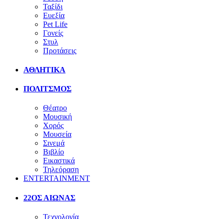
Ταξίδι
Ευεξία
Pet Life
Γονείς
Στυλ
Προτάσεις
ΑΘΛΗΤΙΚΑ
ΠΟΛΙΤΣΜΟΣ
Θέατρο
Μουσική
Χορός
Μουσεία
Σινεμά
Βιβλίο
Εικαστικά
Τηλεόραση
ENTERTAINMENT
22ΟΣ ΑΙΩΝΑΣ
Τεχνολογία