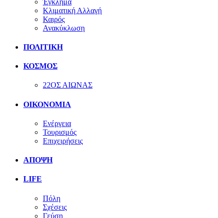
Έγκλημα
Κλιματική Αλλαγή
Καιρός
Ανακύκλωση
ΠΟΛΙΤΙΚΗ
ΚΟΣΜΟΣ
22ΟΣ ΑΙΩΝΑΣ
ΟΙΚΟΝΟΜΙΑ
Ενέργεια
Τουρισμός
Επιχειρήσεις
ΑΠΟΨΗ
LIFE
Πόλη
Σχέσεις
Γεύση