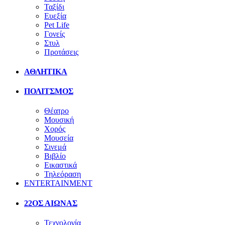
Ταξίδι
Ευεξία
Pet Life
Γονείς
Στυλ
Προτάσεις
ΑΘΛΗΤΙΚΑ
ΠΟΛΙΤΣΜΟΣ
Θέατρο
Μουσική
Χορός
Μουσεία
Σινεμά
Βιβλίο
Εικαστικά
Τηλεόραση
ENTERTAINMENT
22ΟΣ ΑΙΩΝΑΣ
Τεχνολογία