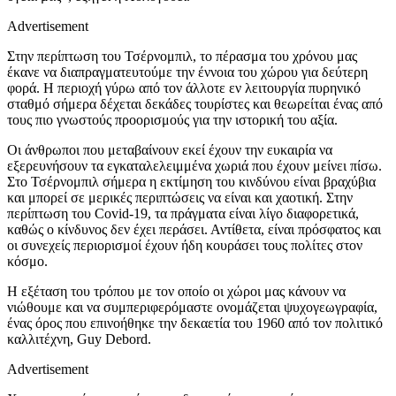
Advertisement
Στην περίπτωση του Τσέρνομπιλ, το πέρασμα του χρόνου μας
έκανε να διαπραγματευτούμε την έννοια του χώρου για δεύτερη
φορά. Η περιοχή γύρω από τον άλλοτε εν λειτουργία πυρηνικό
σταθμό σήμερα δέχεται δεκάδες τουρίστες και θεωρείται ένας από
τους πιο γνωστούς προορισμούς για την ιστορική του αξία.
Οι άνθρωποι που μεταβαίνουν εκεί έχουν την ευκαιρία να
εξερευνήσουν τα εγκαταλελειμμένα χωριά που έχουν μείνει πίσω.
Στο Τσέρνομπιλ σήμερα η εκτίμηση του κινδύνου είναι βραχύβια
και μπορεί σε μερικές περιπτώσεις να είναι και χαοτική. Στην
περίπτωση του
Covid-19,
τα πράγματα είναι λίγο διαφορετικά,
καθώς ο κίνδυνος δεν έχει περάσει. Αντίθετα, είναι πρόσφατος και
οι συνεχείς περιορισμοί έχουν ήδη κουράσει τους πολίτες στον
κόσμο.
Η εξέταση του τρόπου με τον οποίο οι χώροι μας κάνουν να
νιώθουμε και να συμπεριφερόμαστε ονομάζεται ψυχογεωγραφία,
ένας όρος που επινοήθηκε την δεκαετία του 1960 από τον πολιτικό
καλλιτέχνη,
Guy Debord.
Advertisement