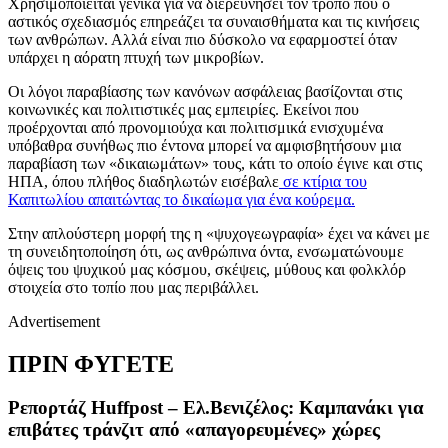
Χρησιμοποιείται γενικά για να διερευνήσει τον τρόπο που ο
αστικός σχεδιασμός επηρεάζει τα συναισθήματα και τις κινήσεις
των ανθρώπων. Αλλά είναι πιο δύσκολο να εφαρμοστεί όταν
υπάρχει η αόρατη πτυχή των μικροβίων.
Οι λόγοι παραβίασης των κανόνων ασφάλειας βασίζονται στις
κοινωνικές και πολιτιστικές μας εμπειρίες. Εκείνοι που
προέρχονται από προνομιούχα και πολιτισμικά ενισχυμένα
υπόβαθρα συνήθως πιο έντονα μπορεί να αμφισβητήσουν μια
παραβίαση των «δικαιωμάτων» τους, κάτι το οποίο έγινε και στις
ΗΠΑ, όπου πλήθος διαδηλωτών εισέβαλε
σε κτίρια του
Καπιτωλίου απαιτώντας το δικαίωμα για ένα κούρεμα.
Στην απλούστερη μορφή της η «ψυχογεωγραφία» έχει να κάνει με
τη συνειδητοποίηση ότι, ως ανθρώπινα όντα, ενσωματώνουμε
όψεις του ψυχικού μας κόσμου, σκέψεις, μύθους και φολκλόρ
στοιχεία στο τοπίο που μας περιβάλλει.
Advertisement
ΠΡΙΝ ΦΥΓΕΤΕ
Ρεπορτάζ Huffpost – Ελ.Βενιζέλος: Kαμπανάκι για
επιβάτες τράνζιτ από «απαγορευμένες» χώρες