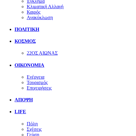
Έγκλημα
Κλιματική Αλλαγή
Καιρός
Ανακύκλωση
ΠΟΛΙΤΙΚΗ
ΚΟΣΜΟΣ
22ΟΣ ΑΙΩΝΑΣ
ΟΙΚΟΝΟΜΙΑ
Ενέργεια
Τουρισμός
Επιχειρήσεις
ΑΠΟΨΗ
LIFE
Πόλη
Σχέσεις
Γεύση