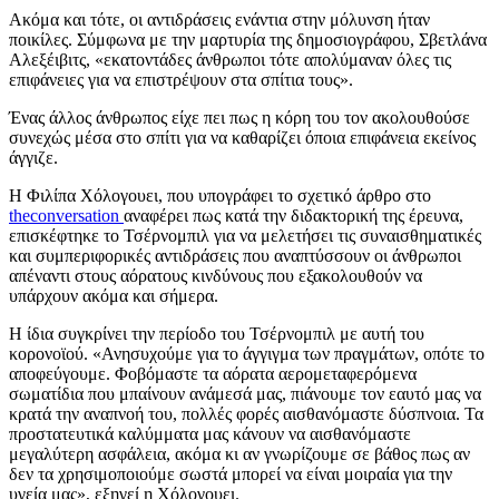
Ακόμα και τότε, οι αντιδράσεις ενάντια στην μόλυνση ήταν
ποικίλες. Σύμφωνα με την μαρτυρία της δημοσιογράφου, Σβετλάνα
Αλεξέιβιτς, «εκατοντάδες άνθρωποι τότε απολύμαναν όλες τις
επιφάνειες για να επιστρέψουν στα σπίτια τους».
Ένας άλλος άνθρωπος είχε πει πως η κόρη του τον ακολουθούσε
συνεχώς μέσα στο σπίτι για να καθαρίζει όποια επιφάνεια εκείνος
άγγιζε.
Η Φιλίπα Χόλογουει, που υπογράφει το σχετικό άρθρο στο
theconversation
αναφέρει πως κατά την διδακτορική της έρευνα,
επισκέφτηκε το Τσέρνομπιλ για να μελετήσει τις συναισθηματικές
και συμπεριφορικές αντιδράσεις που αναπτύσσουν οι άνθρωποι
απέναντι στους αόρατους κινδύνους που εξακολουθούν να
υπάρχουν ακόμα και σήμερα.
Η ίδια συγκρίνει την περίοδο του Τσέρνομπιλ με αυτή του
κορονοϊού. «Ανησυχούμε για το άγγιγμα των πραγμάτων, οπότε το
αποφεύγουμε. Φοβόμαστε τα αόρατα αερομεταφερόμενα
σωματίδια που μπαίνουν ανάμεσά μας, πιάνουμε τον εαυτό μας να
κρατά την αναπνοή του, πολλές φορές αισθανόμαστε δύσπνοια. Τα
προστατευτικά καλύμματα μας κάνουν να αισθανόμαστε
μεγαλύτερη ασφάλεια, ακόμα κι αν γνωρίζουμε σε βάθος πως αν
δεν τα χρησιμοποιούμε σωστά μπορεί να είναι μοιραία για την
υγεία μας», εξηγεί η Χόλογουει.