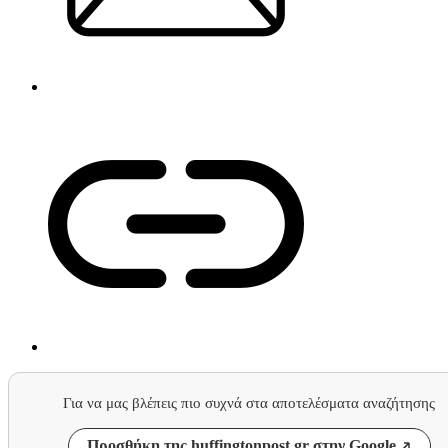
Για να μας βλέπεις πιο συχνά στα αποτελέσματα αναζήτησης
Προσθήκη της huffingtonpost.gr στην Google