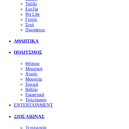
Ταξίδι
Ευεξία
Pet Life
Γονείς
Στυλ
Προτάσεις
ΑΘΛΗΤΙΚΑ
ΠΟΛΙΤΣΜΟΣ
Θέατρο
Μουσική
Χορός
Μουσεία
Σινεμά
Βιβλίο
Εικαστικά
Τηλεόραση
ENTERTAINMENT
22ΟΣ ΑΙΩΝΑΣ
Τεχνολογία