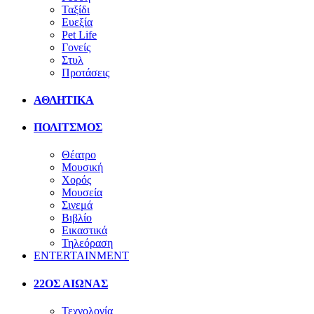
Ταξίδι
Ευεξία
Pet Life
Γονείς
Στυλ
Προτάσεις
ΑΘΛΗΤΙΚΑ
ΠΟΛΙΤΣΜΟΣ
Θέατρο
Μουσική
Χορός
Μουσεία
Σινεμά
Βιβλίο
Εικαστικά
Τηλεόραση
ENTERTAINMENT
22ΟΣ ΑΙΩΝΑΣ
Τεχνολογία