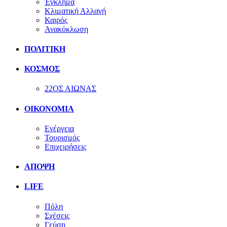
Έγκλημα
Κλιματική Αλλαγή
Καιρός
Ανακύκλωση
ΠΟΛΙΤΙΚΗ
ΚΟΣΜΟΣ
22ΟΣ ΑΙΩΝΑΣ
ΟΙΚΟΝΟΜΙΑ
Ενέργεια
Τουρισμός
Επιχειρήσεις
ΑΠΟΨΗ
LIFE
Πόλη
Σχέσεις
Γεύση