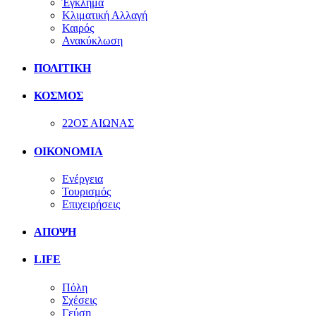
Έγκλημα
Κλιματική Αλλαγή
Καιρός
Ανακύκλωση
ΠΟΛΙΤΙΚΗ
ΚΟΣΜΟΣ
22ΟΣ ΑΙΩΝΑΣ
ΟΙΚΟΝΟΜΙΑ
Ενέργεια
Τουρισμός
Επιχειρήσεις
ΑΠΟΨΗ
LIFE
Πόλη
Σχέσεις
Γεύση