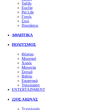
Ταξίδι
Ευεξία
Pet Life
Γονείς
Στυλ
Προτάσεις
ΑΘΛΗΤΙΚΑ
ΠΟΛΙΤΣΜΟΣ
Θέατρο
Μουσική
Χορός
Μουσεία
Σινεμά
Βιβλίο
Εικαστικά
Τηλεόραση
ENTERTAINMENT
22ΟΣ ΑΙΩΝΑΣ
Τεχνολογία