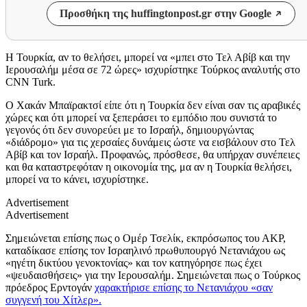
Προσθήκη της huffingtonpost.gr στην Google
Η Τουρκία, αν το θελήσει, μπορεί να «μπει στο Τελ Αβίβ και την
Ιερουσαλήμ μέσα σε 72 ώρες» ισχυρίστηκε Τούρκος αναλυτής στο
CNN Turk.
Ο Χακάν Μπαϊρακτσί είπε ότι η Τουρκία δεν είναι σαν τις αραβικές
χώρες και ότι μπορεί να ξεπεράσει το εμπόδιο που συνιστά το
γεγονός ότι δεν συνορεύει με το Ισραήλ, δημιουργώντας
«διάδρομο» για τις χερσαίες δυνάμεις ώστε να εισβάλουν στο Τελ
Αβίβ και τον Ισραήλ. Προφανώς, πρόσθεσε, θα υπήρχαν συνέπειες
και θα καταστρεφόταν η οικονομία της, μα αν η Τουρκία θελήσει,
μπορεί να το κάνει, ισχυρίστηκε.
Advertisement
Advertisement
Σημειώνεται επίσης πως ο Ομέρ Τσελίκ, εκπρόσωπος του ΑΚΡ,
καταδίκασε επίσης τον Ισραηλινό πρωθυπουργό Νετανιάχου ως
«ηγέτη δικτύου γενοκτονίας» και τον κατηγόρησε πως έχει
«ψευδαισθήσεις» για την Ιερουσαλήμ. Σημειώνεται πως ο Τούρκος
πρόεδρος Ερντογάν
χαρακτήρισε επίσης το Νετανιάχου «σαν
συγγενή του Χίτλερ».