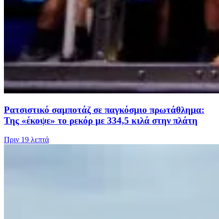
Ρατσιστικό σαμποτάζ σε παγκόσμιο πρωτάθλημα:
Της «έκοψε» το ρεκόρ με 334,5 κιλά στην πλάτη
Πριν
19 λεπτά