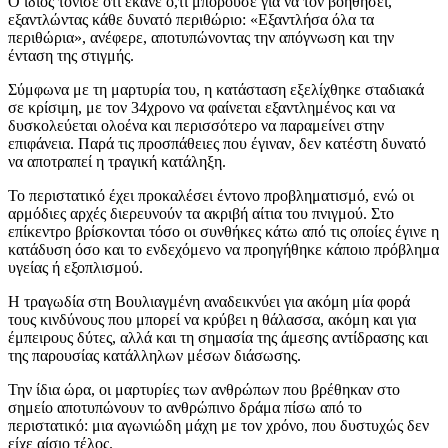
Ο ίδιος τόνισε ότι έκανε ό,τι μπορούσε για να τον βοηθήσει,
εξαντλώντας κάθε δυνατό περιθώριο: «Εξαντλήσα όλα τα
περιθώρια», ανέφερε, αποτυπώνοντας την απόγνωση και την
ένταση της στιγμής.
Σύμφωνα με τη μαρτυρία του, η κατάσταση εξελίχθηκε σταδιακά
σε κρίσιμη, με τον 34χρονο να φαίνεται εξαντλημένος και να
δυσκολεύεται ολοένα και περισσότερο να παραμείνει στην
επιφάνεια. Παρά τις προσπάθειες που έγιναν, δεν κατέστη δυνατό
να αποτραπεί η τραγική κατάληξη.
Το περιστατικό έχει προκαλέσει έντονο προβληματισμό, ενώ οι
αρμόδιες αρχές διερευνούν τα ακριβή αίτια του πνιγμού. Στο
επίκεντρο βρίσκονται τόσο οι συνθήκες κάτω από τις οποίες έγινε η
κατάδυση όσο και το ενδεχόμενο να προηγήθηκε κάποιο πρόβλημα
υγείας ή εξοπλισμού.
Η τραγωδία στη Βουλιαγμένη αναδεικνύει για ακόμη μία φορά
τους κινδύνους που μπορεί να κρύβει η θάλασσα, ακόμη και για
έμπειρους δύτες, αλλά και τη σημασία της άμεσης αντίδρασης και
της παρουσίας κατάλληλων μέσων διάσωσης.
Την ίδια ώρα, οι μαρτυρίες των ανθρώπων που βρέθηκαν στο
σημείο αποτυπώνουν το ανθρώπινο δράμα πίσω από το
περιστατικό: μια αγωνιώδη μάχη με τον χρόνο, που δυστυχώς δεν
είχε αίσιο τέλος.