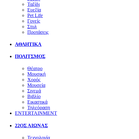
Ταξίδι
Ευεξία
Pet Life
Γονείς
Στυλ
Προτάσεις
ΑΘΛΗΤΙΚΑ
ΠΟΛΙΤΣΜΟΣ
Θέατρο
Μουσική
Χορός
Μουσεία
Σινεμά
Βιβλίο
Εικαστικά
Τηλεόραση
ENTERTAINMENT
22ΟΣ ΑΙΩΝΑΣ
Τεχνολογία