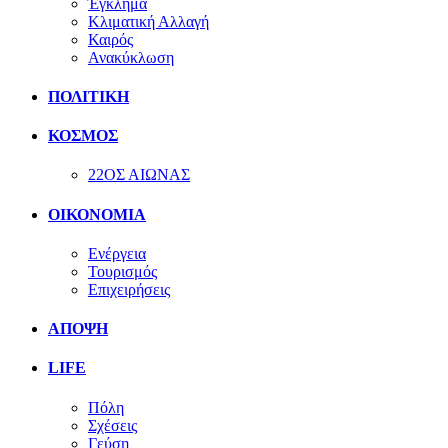
Έγκλημα
Κλιματική Αλλαγή
Καιρός
Ανακύκλωση
ΠΟΛΙΤΙΚΗ
ΚΟΣΜΟΣ
22ΟΣ ΑΙΩΝΑΣ
ΟΙΚΟΝΟΜΙΑ
Ενέργεια
Τουρισμός
Επιχειρήσεις
ΑΠΟΨΗ
LIFE
Πόλη
Σχέσεις
Γεύση