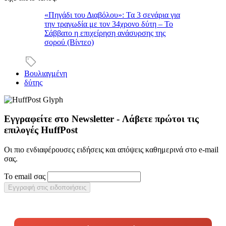
«Πηγάδι του Διαβόλου»: Τα 3 σενάρια για
την τραγωδία με τον 34χρονο δύτη – Το
Σάββατο η επιχείρηση ανάσυρσης της
σορού (Βίντεο)
Βουλιαγμένη
δύτης
Εγγραφείτε στο Newsletter - Λάβετε πρώτοι τις
επιλογές HuffPost
Οι πιο ενδιαφέρουσες ειδήσεις και απόψεις καθημερινά στο e-mail
σας.
Το email σας
Εγγραφή στις ειδοποιήσεις