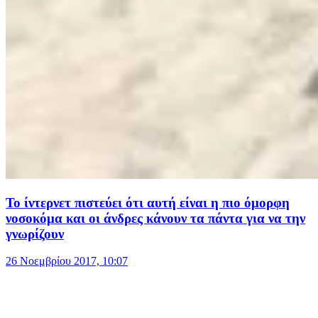
Το ίντερνετ πιστεύει ότι αυτή είναι η πιο όμορφη
νοσοκόμα και οι άνδρες κάνουν τα πάντα για να την
γνωρίζουν
26 Νοεμβρίου 2017, 10:07