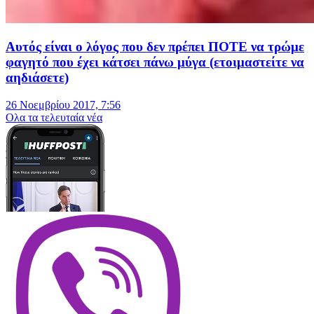
Αυτός είναι ο λόγος που δεν πρέπει ΠΟΤΕ να τρώμε
φαγητό που έχει κάτσει πάνω μύγα (ετοιμαστείτε να
αηδιάσετε)
26 Νοεμβρίου 2017, 7:56
Oλα τα τελευταία νέα