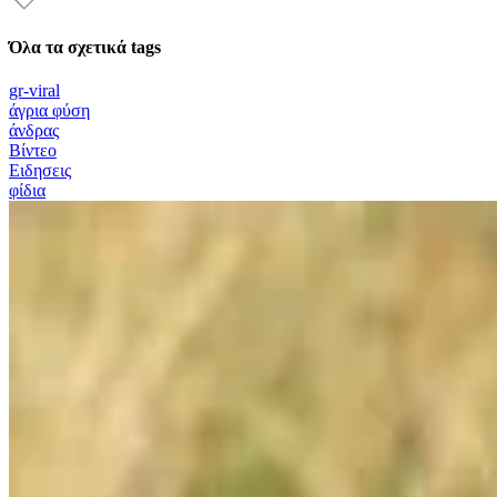
Όλα τα σχετικά tags
gr-viral
άγρια φύση
άνδρας
Βίντεο
Ειδησεις
φίδια