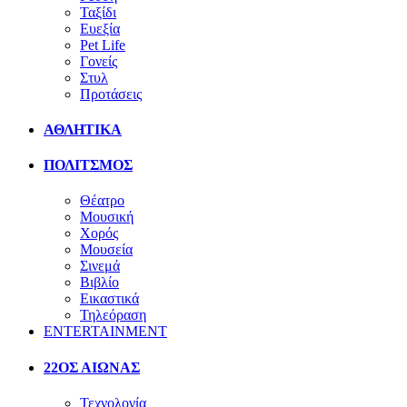
Ταξίδι
Ευεξία
Pet Life
Γονείς
Στυλ
Προτάσεις
ΑΘΛΗΤΙΚΑ
ΠΟΛΙΤΣΜΟΣ
Θέατρο
Μουσική
Χορός
Μουσεία
Σινεμά
Βιβλίο
Εικαστικά
Τηλεόραση
ENTERTAINMENT
22ΟΣ ΑΙΩΝΑΣ
Τεχνολογία