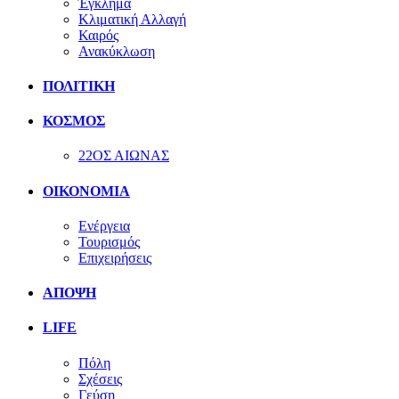
Έγκλημα
Κλιματική Αλλαγή
Καιρός
Ανακύκλωση
ΠΟΛΙΤΙΚΗ
ΚΟΣΜΟΣ
22ΟΣ ΑΙΩΝΑΣ
ΟΙΚΟΝΟΜΙΑ
Ενέργεια
Τουρισμός
Επιχειρήσεις
ΑΠΟΨΗ
LIFE
Πόλη
Σχέσεις
Γεύση