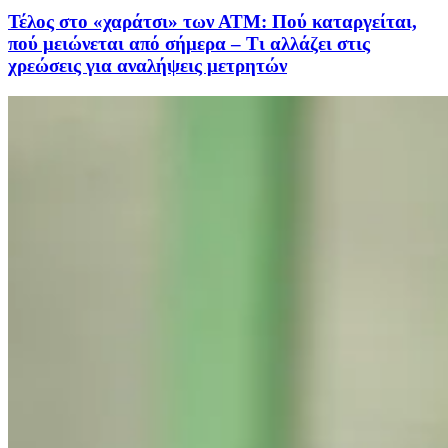
Τέλος στο «χαράτσι» των ΑΤΜ: Πού καταργείται,
πού μειώνεται από σήμερα – Τι αλλάζει στις
χρεώσεις για αναλήψεις μετρητών