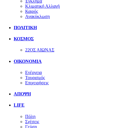
Έγκλημα
Κλιματική Αλλαγή
Καιρός
Ανακύκλωση
ΠΟΛΙΤΙΚΗ
ΚΟΣΜΟΣ
22ΟΣ ΑΙΩΝΑΣ
ΟΙΚΟΝΟΜΙΑ
Ενέργεια
Τουρισμός
Επιχειρήσεις
ΑΠΟΨΗ
LIFE
Πόλη
Σχέσεις
Γεύση