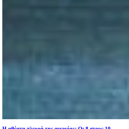
Η αθέατη πλευρά της ανεργίας: Οι 8 στους 10