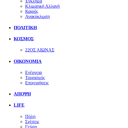
Έγκλημα
Κλιματική Αλλαγή
Καιρός
Ανακύκλωση
ΠΟΛΙΤΙΚΗ
ΚΟΣΜΟΣ
22ΟΣ ΑΙΩΝΑΣ
ΟΙΚΟΝΟΜΙΑ
Ενέργεια
Τουρισμός
Επιχειρήσεις
ΑΠΟΨΗ
LIFE
Πόλη
Σχέσεις
Γεύση