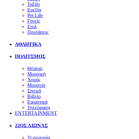
Ταξίδι
Ευεξία
Pet Life
Γονείς
Στυλ
Προτάσεις
ΑΘΛΗΤΙΚΑ
ΠΟΛΙΤΣΜΟΣ
Θέατρο
Μουσική
Χορός
Μουσεία
Σινεμά
Βιβλίο
Εικαστικά
Τηλεόραση
ENTERTAINMENT
22ΟΣ ΑΙΩΝΑΣ
Τεχνολογία