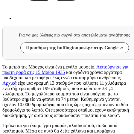
Για να μας βλέπεις πιο συχνά στα αποτελέσματα αναζήτησης
Προσθήκη της huffingtonpost.gr στην Google
Το μετρό της Μόσχας είναι ένα μεγάλο μουσείο.
Λειτούργησε για
πρώτη φορά στις 15 Μαΐου 1935
και ογδόντα χρόνια αργότερα
υποδέχεται και μεταφέρει έως εννέα εκατομμύρια ανθρώπους.
Αρχικά
είχε μια γραμμή 13 σταθμών που κάλυπτε 11 χιλιόμετρα
ενώ σήμερα αριθμεί 199 σταθμούς, που καλύπτουν 331,4
χιλιόμετρα. Το μεγαλύτερο κομμάτι του είναι υπόγειο, με το
βαθύτερο σημείο να φτάνει τα 74 μέτρα. Καθημερινά γίνονται
σχεδόν 10.000 δρομολόγια, που στις ώρες αιχμής φτάνουν τα δύο
δρομολόγια το λεπτό. Οι περισσότεροι σταθμοί έχουν εκπληκτική
διακόσμηση, γι’ αυτό τους αποκαλούσαν “παλάτια του λαού”.
Πρόκειται για ένα μείγμα μπαρόκ, κλασικισμού, σοβιετικού
ρεαλισμού. Μέσα σε αυτό θα δείτε χάλκινα και μαρμάρινα