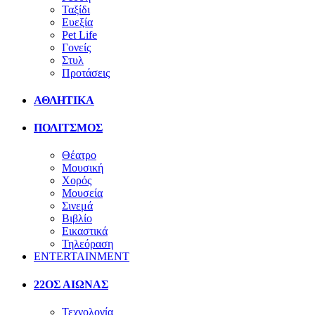
Ταξίδι
Ευεξία
Pet Life
Γονείς
Στυλ
Προτάσεις
ΑΘΛΗΤΙΚΑ
ΠΟΛΙΤΣΜΟΣ
Θέατρο
Μουσική
Χορός
Μουσεία
Σινεμά
Βιβλίο
Εικαστικά
Τηλεόραση
ENTERTAINMENT
22ΟΣ ΑΙΩΝΑΣ
Τεχνολογία