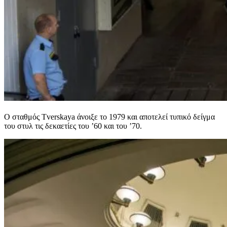
Ο σταθμός Tverskaya άνοιξε το 1979 και αποτελεί τυπικό δείγμα
του στυλ τις δεκαετίες του ’60 και του ’70.