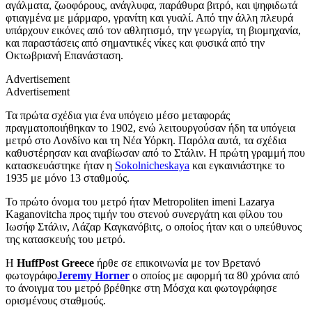
αγάλματα, ζωοφόρους, ανάγλυφα, παράθυρα βιτρό, και ψηφιδωτά
φτιαγμένα με μάρμαρο, γρανίτη και γυαλί. Από την άλλη πλευρά
υπάρχουν εικόνες από τον αθλητισμό, την γεωργία, τη βιομηχανία,
και παραστάσεις από σημαντικές νίκες και φυσικά από την
Οκτωβριανή Επανάσταση.
Advertisement
Advertisement
Τα πρώτα σχέδια για ένα υπόγειο μέσο μεταφοράς
πραγματοποιήθηκαν το 1902, ενώ λειτουργούσαν ήδη τα υπόγεια
μετρό στο Λονδίνο και τη Νέα Υόρκη. Παρόλα αυτά, τα σχέδια
καθυστέρησαν και αναβίωσαν από το Στάλιν. Η πρώτη γραμμή που
κατασκευάστηκε ήταν η
Sokolnicheskaya
και εγκαινιάστηκε το
1935 με μόνο 13 σταθμούς.
Το πρώτο όνομα του μετρό ήταν Metropoliten imeni Lazarya
Kaganovitcha προς τιμήν του στενού συνεργάτη και φίλου του
Ιωσήφ Στάλιν, Λάζαρ Καγκανόβιτς, ο οποίος ήταν και ο υπεύθυνος
της κατασκευής του μετρό.
Η
HuffPost Greece
ήρθε σε επικοινωνία με τον Βρετανό
φωτογράφο
Jeremy Horner
ο οποίος με αφορμή τα 80 χρόνια από
το άνοιγμα του μετρό βρέθηκε στη Μόσχα και φωτογράφησε
ορισμένους σταθμούς.