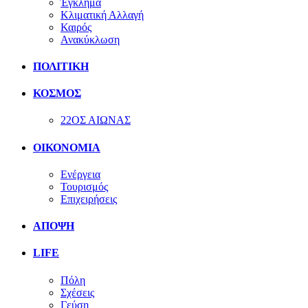
Έγκλημα
Κλιματική Αλλαγή
Καιρός
Ανακύκλωση
ΠΟΛΙΤΙΚΗ
ΚΟΣΜΟΣ
22ΟΣ ΑΙΩΝΑΣ
ΟΙΚΟΝΟΜΙΑ
Ενέργεια
Τουρισμός
Επιχειρήσεις
ΑΠΟΨΗ
LIFE
Πόλη
Σχέσεις
Γεύση