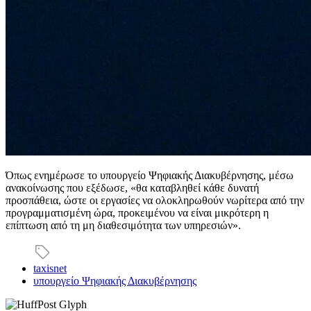
Όπως ενημέρωσε το υπουργείο Ψηφιακής Διακυβέρνησης, μέσω
ανακοίνωσης που εξέδωσε, «θα καταβληθεί κάθε δυνατή
προσπάθεια, ώστε οι εργασίες να ολοκληρωθούν νωρίτερα από την
προγραμματισμένη ώρα, προκειμένου να είναι μικρότερη η
επίπτωση από τη μη διαθεσιμότητα των υπηρεσιών».
taxisnet
υπουργείο Ψηφιακής Διακυβέρνησης