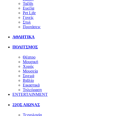
Ταξίδι
Ευεξία
Pet Life
Γονείς
Στυλ
Προτάσεις
ΑΘΛΗΤΙΚΑ
ΠΟΛΙΤΣΜΟΣ
Θέατρο
Μουσική
Χορός
Μουσεία
Σινεμά
Βιβλίο
Εικαστικά
Τηλεόραση
ENTERTAINMENT
22ΟΣ ΑΙΩΝΑΣ
Τεχνολογία