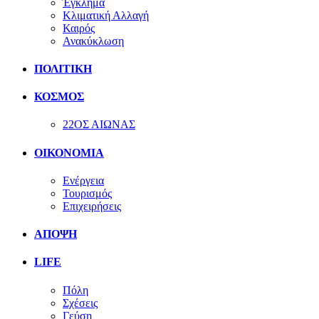
Έγκλημα
Κλιματική Αλλαγή
Καιρός
Ανακύκλωση
ΠΟΛΙΤΙΚΗ
ΚΟΣΜΟΣ
22ΟΣ ΑΙΩΝΑΣ
ΟΙΚΟΝΟΜΙΑ
Ενέργεια
Τουρισμός
Επιχειρήσεις
ΑΠΟΨΗ
LIFE
Πόλη
Σχέσεις
Γεύση