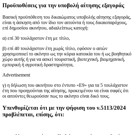
Προϋποθέσεις για την υποβολή αίτησης εξαγοράς
Βασική προϋπόθεση του δικαιώματος υποβολής αίτησης εξαγοράς,
είναι η άσκηση από τον ίδιο τον αιτούντα ή τους δικαιοπαρόχους,
επί δημοσίου ακινήτου, αδιαλείπτως κατοχή:
α) επί 30 τουλάχιστον έτη με τίτλο,
β) επί 40 τουλάχιστον έτη χωρίς τίτλο, εφόσον ο αιτών
χρησιμοποιεί το ακίνητο ως την κύρια κατοικία του ή ως βοηθητικό
χώρο αυτής ή για να ασκεί τουριστική, βιοτεχνική, βιομηχανική,
εμπορική ή αγροτική δραστηριότητα,
Advertisement
γ) η δήλωση του ακινήτου στο έντυπο «Ε9» για τα 5 τουλάχιστον
έτη που προηγούνται της αίτησης, προκειμένου να είναι σαφές ότι
οι αιτούντες θεωρούσαν πως το ακίνητο είναι δικό τους.
Υπενθυμίζεται ότι με την ψήφιση του ν.5113/2024
προβλέπεται, επίσης, ότι: