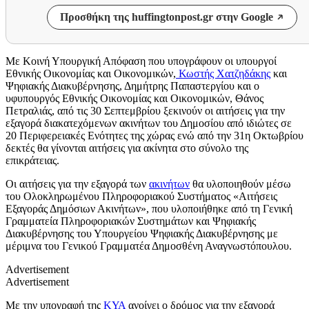
Προσθήκη της huffingtonpost.gr στην Google
Με Κοινή Υπουργική Απόφαση που υπογράφουν οι υπουργοί
Εθνικής Οικονομίας και Οικονομικών,
Κωστής Χατζηδάκης
και
Ψηφιακής Διακυβέρνησης, Δημήτρης Παπαστεργίου και ο
υφυπουργός Εθνικής Οικονομίας και Οικονομικών, Θάνος
Πετραλιάς, από τις 30 Σεπτεμβρίου ξεκινούν οι αιτήσεις για την
εξαγορά διακατεχόμενων ακινήτων του Δημοσίου από ιδιώτες σε
20 Περιφερειακές Ενότητες της χώρας ενώ από την 31
η
Οκτωβρίου
δεκτές θα γίνονται αιτήσεις για ακίνητα στο σύνολο της
επικράτειας.
Οι αιτήσεις για την εξαγορά των
ακινήτων
θα υλοποιηθούν μέσω
του Ολοκ
ληρωμένου Πληροφοριακού Συστήματος «Αιτήσεις
Εξαγοράς Δημόσιων Ακινήτων», που υλοποιήθηκε από τη Γενική
Γραμματεία Πληροφοριακών Συστημάτων και Ψηφιακής
Διακυβέρνησης του Υπουργείου Ψηφιακής Διακυβέρνησης με
μέριμνα του Γενικού Γραμματέα Δημοσθένη Αναγνωστόπουλου.
Advertisement
Advertisement
Με την υπογραφή της
ΚΥΑ
ανοίγει ο δρόμος για την εξαγορά