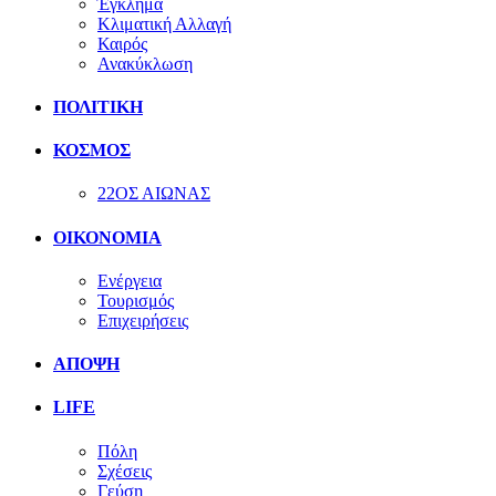
Έγκλημα
Κλιματική Αλλαγή
Καιρός
Ανακύκλωση
ΠΟΛΙΤΙΚΗ
ΚΟΣΜΟΣ
22ΟΣ ΑΙΩΝΑΣ
ΟΙΚΟΝΟΜΙΑ
Ενέργεια
Τουρισμός
Επιχειρήσεις
ΑΠΟΨΗ
LIFE
Πόλη
Σχέσεις
Γεύση