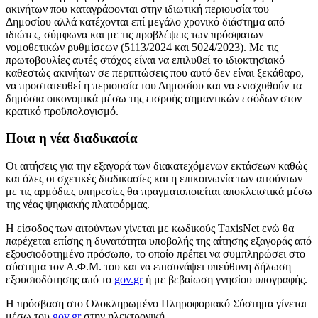
ακινήτων που καταγράφονται στην ιδιωτική περιουσία του
Δημοσίου αλλά κατέχονται επί μεγάλο χρονικό διάστημα από
ιδιώτες, σύμφωνα και με τις προβλέψεις των πρόσφατων
νομοθετικών ρυθμίσεων (5113/2024 και 5024/2023). Με τις
πρωτοβουλίες αυτές στόχος είναι να επιλυθεί το ιδιοκτησιακό
καθεστώς ακινήτων σε περιπτώσεις που αυτό δεν είναι ξεκάθαρο,
να προστατευθεί η περιουσία του Δημοσίου και να ενισχυθούν τα
δημόσια οικονομικά μέσω της εισροής σημαντικών εσόδων στον
κρατικό προϋπολογισμό.
Ποια η νέα διαδικασία
Οι αιτήσεις για την εξαγορά των
διακατεχόμενων εκτάσεων καθώς
και όλες οι σχετικές διαδικασίες και η επικοινωνία των αιτούντων
με τις αρμόδιες υπηρεσίες θα πραγματοποιείται αποκλειστικά μέσω
της νέας ψηφιακής πλατφόρμας.
Η είσοδος των αιτούντων γίνεται με κωδικούς ΤaxisΝet ενώ θα
παρέχεται επίσης η δυνατότητα υποβολής της αίτησης εξαγοράς από
εξουσιοδοτημένο πρόσωπο, το οποίο πρέπει να συμπληρώσει στο
σύστημα τον Α.Φ.Μ. του και να επισυνάψει υπεύθυνη δήλωση
εξουσιοδότησης από το
gov.gr
ή με βεβαίωση γνησίου υπογραφής.
Η πρόσβαση στο Ολοκληρωμένο Πληροφοριακό Σύστημα γίνεται
μέσω του
gov.gr
στην ηλεκτρονική