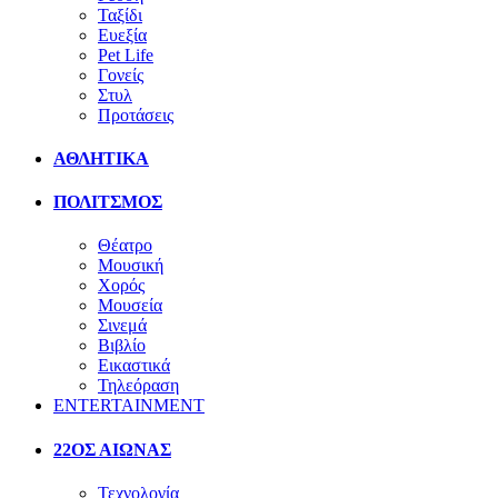
Ταξίδι
Ευεξία
Pet Life
Γονείς
Στυλ
Προτάσεις
ΑΘΛΗΤΙΚΑ
ΠΟΛΙΤΣΜΟΣ
Θέατρο
Μουσική
Χορός
Μουσεία
Σινεμά
Βιβλίο
Εικαστικά
Τηλεόραση
ENTERTAINMENT
22ΟΣ ΑΙΩΝΑΣ
Τεχνολογία