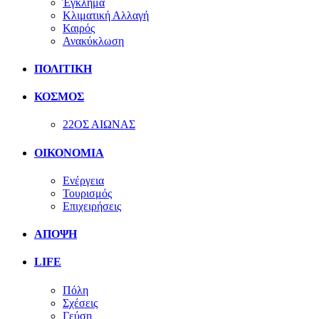
Έγκλημα
Κλιματική Αλλαγή
Καιρός
Ανακύκλωση
ΠΟΛΙΤΙΚΗ
ΚΟΣΜΟΣ
22ΟΣ ΑΙΩΝΑΣ
ΟΙΚΟΝΟΜΙΑ
Ενέργεια
Τουρισμός
Επιχειρήσεις
ΑΠΟΨΗ
LIFE
Πόλη
Σχέσεις
Γεύση