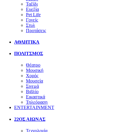
Ταξίδι
Ευεξία
Pet Life
Γονείς
Στυλ
Προτάσεις
ΑΘΛΗΤΙΚΑ
ΠΟΛΙΤΣΜΟΣ
Θέατρο
Μουσική
Χορός
Μουσεία
Σινεμά
Βιβλίο
Εικαστικά
Τηλεόραση
ENTERTAINMENT
22ΟΣ ΑΙΩΝΑΣ
Τεχνολογία