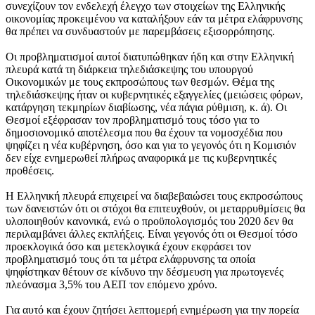
συνεχίζουν τον ενδελεχή έλεγχο των στοιχείων της Ελληνικής
οικονομίας προκειμένου να καταλήξουν εάν τα μέτρα ελάφρυνσης
θα πρέπει να συνδυαστούν με παρεμβάσεις εξισορρόπησης.
Οι προβληματισμοί αυτοί διατυπώθηκαν ήδη και στην Ελληνική
πλευρά κατά τη διάρκεια τηλεδιάσκεψης του υπουργού
Οικονομικών με τους εκπροσώπους των θεσμών. Θέμα της
τηλεδιάσκεψης ήταν οι κυβερνητικές εξαγγελίες (μειώσεις φόρων,
κατάργηση τεκμηρίων διαβίωσης, νέα πάγια ρύθμιση, κ. ά). Οι
Θεσμοί εξέφρασαν τον προβληματισμό τους τόσο για το
δημοσιονομικό αποτέλεσμα που θα έχουν τα νομοσχέδια που
ψηφίζει η νέα κυβέρνηση, όσο και για το γεγονός ότι η Κομισιόν
δεν είχε ενημερωθεί πλήρως αναφορικά με τις κυβερνητικές
προθέσεις.
Η Ελληνική πλευρά επιχειρεί να διαβεβαιώσει τους εκπροσώπους
των δανειστών ότι οι στόχοι θα επιτευχθούν, οι μεταρρυθμίσεις θα
υλοποιηθούν κανονικά, ενώ ο προϋπολογισμός του 2020 δεν θα
περιλαμβάνει άλλες εκπλήξεις. Είναι γεγονός ότι οι Θεσμοί τόσο
προεκλογικά όσο και μετεκλογικά έχουν εκφράσει τον
προβληματισμό τους ότι τα μέτρα ελάφρυνσης τα οποία
ψηφίστηκαν θέτουν σε κίνδυνο την δέσμευση για πρωτογενές
πλεόνασμα 3,5% του ΑΕΠ τον επόμενο χρόνο.
Για αυτό και έχουν ζητήσει λεπτομερή ενημέρωση για την πορεία