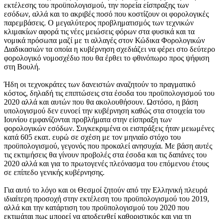
εκτέλεσης του προϋπολογισμού, την πορεία είσπραξης των
εσόδων, αλλά και το ακριβές ποσό που κοστίζουν οι φορολογικές
παρεμβάσεις. Ο μεγαλύτερος προβληματισμός των τεχνικών
κλιμακίων αφορά τις νέες μειώσεις φόρων στα φυσικά και τα
νομικά πρόσωπα μαζί με τι αλλαγές στον Κώδικα Φορολογικών
Διαδικασιών τα οποία η κυβέρνηση σχεδιάζει να φέρει στο δεύτερο
φορολογικό νομοσχέδιο που θα έρθει το φθινόπωρο προς ψήφιση
στη Βουλή.
Ήδη οι τεχνοκράτες των δανειστών αναζητούν το πραγματικό
κόστος, δηλαδή τις επιπτώσεις στα έσοδα του προϋπολογισμού του
2020 αλλά και αυτών που θα ακολουθήσουν. Ωστόσο, η βάση
υπολογισμού δεν ευνοεί την κυβέρνηση καθώς στα στοιχεία του
Ιουνίου εμφανίζονται προβλήματα στην είσπραξη των
φορολογικών εσόδων. Συγκεκριμένα οι εισπράξεις ήταν μειωμένες
κατά 605 εκατ. ευρώ σε σχέση με τον μηνιαίο στόχο του
προϋπολογισμού, γεγονός που προκαλεί ανησυχία. Με βάση αυτές
τις εκτιμήσεις θα γίνουν προβολές στα έσοδα και τις δαπάνες του
2020 αλλά και για το πρωτογενές πλεόνασμα του επόμενου έτους
σε επίπεδο γενικής κυβέρνησης.
Για αυτό το λόγο και οι Θεσμοί ζητούν από την Ελληνική πλευρά
ιδιαίτερη προσοχή στην εκτέλεση του προϋπολογισμού του 2019,
αλλά και την κατάρτιση του προϋπολογισμού του 2020 που
εκτιμάται πως μπορεί να αποδειχθεί καθοριστικός και για τη