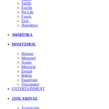
Ταξίδι
Ευεξία
Pet Life
Γονείς
Στυλ
Προτάσεις
ΑΘΛΗΤΙΚΑ
ΠΟΛΙΤΣΜΟΣ
Θέατρο
Μουσική
Χορός
Μουσεία
Σινεμά
Βιβλίο
Εικαστικά
Τηλεόραση
ENTERTAINMENT
22ΟΣ ΑΙΩΝΑΣ
Τεχνολογία