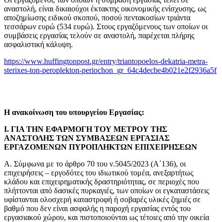
αναστολή, είναι δικαιούχοι έκτακτης οικονομικής ενίσχυσης, ως
αποζημίωσης ειδικού σκοπού, ποσού πεντακοσίων τριάντα
τεσσάρων ευρώ (534 ευρώ). Στους εργαζόμενους των οποίων οι
συμβάσεις εργασίας τελούν σε αναστολή, παρέχεται πλήρης
ασφαλιστική κάλυψη.
https://www.huffingtonpost.gr/entry/triantopoelos-dekatria-metra-
sterixes-ton-peroplekton-periochon_gr_64c4decbe4b021e2f2936a5f
Η ανακοίνωση του υπουργείου Εργασίας:
Ι. ΓΙΑ ΤΗΝ ΕΦΑΡΜΟΓΗ ΤΟΥ ΜΕΤΡΟΥ ΤΗΣ
ΑΝΑΣΤΟΛΗΣ ΤΩΝ ΣΥΜΒΑΣΕΩΝ ΕΡΓΑΣΙΑΣ
ΕΡΓΑΖΟΜΕΝΩΝ ΠΥΡΟΠΛΗΚΤΩΝ ΕΠΙΧΕΙΡΗΣΕΩΝ
Α. Σύμφωνα με το άρθρο 70 του ν.5045/2023 (Α΄136), οι
επιχειρήσεις – εργοδότες του ιδιωτικού τομέα, ανεξαρτήτως
κλάδου και επιχειρηματικής δραστηριότητας, σε περιοχές που
πλήττονται από δασικές πυρκαγιές, των οποίων οι εγκαταστάσεις
υφίστανται ολοσχερή καταστροφή ή σοβαρές υλικές ζημιές σε
βαθμό που δεν είναι ασφαλής η παροχή εργασίας εντός του
εργασιακού χώρου, και πιστοποιούνται ως τέτοιες από την οικεία