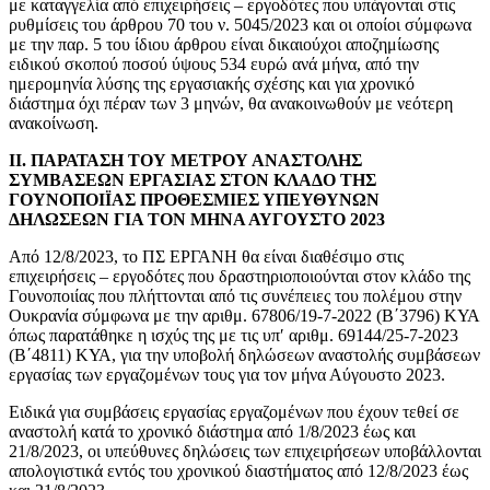
με καταγγελία από επιχειρήσεις – εργοδότες που υπάγονται στις
ρυθμίσεις του άρθρου 70 του ν. 5045/2023 και οι οποίοι σύμφωνα
με την παρ. 5 του ίδιου άρθρου είναι δικαιούχοι αποζημίωσης
ειδικού σκοπού ποσού ύψους 534 ευρώ ανά μήνα, από την
ημερομηνία λύσης της εργασιακής σχέσης και για χρονικό
διάστημα όχι πέραν των 3 μηνών, θα ανακοινωθούν με νεότερη
ανακοίνωση.
ΙΙ. ΠΑΡΑΤΑΣΗ ΤΟΥ ΜΕΤΡΟΥ ΑΝΑΣΤΟΛΗΣ
ΣΥΜΒΑΣΕΩΝ ΕΡΓΑΣΙΑΣ ΣΤΟΝ ΚΛΑΔΟ ΤΗΣ
ΓΟΥΝΟΠΟΙΪΑΣ ΠΡΟΘΕΣΜΙΕΣ ΥΠΕΥΘΥΝΩΝ
ΔΗΛΩΣΕΩΝ ΓΙΑ ΤΟΝ ΜΗΝΑ ΑΥΓΟΥΣΤΟ 2023
Από 12/8/2023, το ΠΣ ΕΡΓΑΝΗ θα είναι διαθέσιμο στις
επιχειρήσεις – εργοδότες που δραστηριοποιούνται στον κλάδο της
Γουνοποιίας που πλήττονται από τις συνέπειες του πολέμου στην
Ουκρανία σύμφωνα με την αριθμ. 67806/19-7-2022 (Β΄3796) ΚΥΑ
όπως παρατάθηκε η ισχύς της με τις υπ′ αριθμ. 69144/25-7-2023
(Β΄4811) ΚΥΑ, για την υποβολή δηλώσεων αναστολής συμβάσεων
εργασίας των εργαζομένων τους για τον μήνα Αύγουστο 2023.
Ειδικά για συμβάσεις εργασίας εργαζομένων που έχουν τεθεί σε
αναστολή κατά το χρονικό διάστημα από 1/8/2023 έως και
21/8/2023, οι υπεύθυνες δηλώσεις των επιχειρήσεων υποβάλλονται
απολογιστικά εντός του χρονικού διαστήματος από 12/8/2023 έως