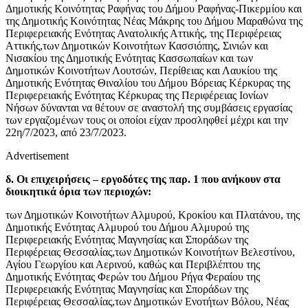
Δημοτικής Κοινότητας Ραφήνας του Δήμου Ραφήνας-Πικερμίου και
της Δημοτικής Κοινότητας Νέας Μάκρης του Δήμου Μαραθώνα της
Περιφερειακής Ενότητας Ανατολικής Αττικής, της Περιφέρειας
Αττικής,των Δημοτικών Κοινοτήτων Κασσιόπης, Σινιών και
Νισακίου της Δημοτικής Ενότητας Κασσωπαίων και των
Δημοτικών Κοινοτήτων Λουτσών, Περίθειας και Λαυκίου της
Δημοτικής Ενότητας Θιναλίου του Δήμου Βόρειας Κέρκυρας της
Περιφερειακής Ενότητας Κέρκυρας της Περιφέρειας Ιονίων
Νήσων δύνανται να θέτουν σε αναστολή της συμβάσεις εργασίας
των εργαζομένων τους οι οποίοι είχαν προσληφθεί μέχρι και την
22η/7/2023, από 23/7/2023.
Advertisement
δ. Οι επιχειρήσεις – εργοδότες της παρ. 1 που ανήκουν στα
διοικητικά όρια των περιοχών:
των Δημοτικών Κοινοτήτων Αλμυρού, Κροκίου και Πλατάνου, της
Δημοτικής Ενότητας Αλμυρού του Δήμου Αλμυρού της
Περιφερειακής Ενότητας Μαγνησίας και Σποράδων της
Περιφέρειας Θεσσαλίας,των Δημοτικών Κοινοτήτων Βελεστίνου,
Αγίου Γεωργίου και Αερινού, καθώς και Περιβλέπτου της
Δημοτικής Ενότητας Φερών του Δήμου Ρήγα Φεραίου της
Περιφερειακής Ενότητας Μαγνησίας και Σποράδων της
Περιφέρειας Θεσσαλίας,των Δημοτικών Ενοτήτων Βόλου, Νέας