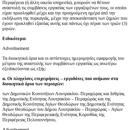
Περιφέρεια (ή άλλη οικεία υπηρεσία), μπορούν να θέτουν
αναστολή τις συμβάσεις εργασίας των εργαζομένων τους, οι οποίοι
είχαν προσληφθεί μέχρι και την προηγούμενη ημέρα από την
εκδήλωση της πυρκαγιάς, μέχρι την αποκατάσταση των ζημιών που
έχουν προκληθεί εξαιτίας αυτής και πάντως όχι πέραν των τριών (3)
μηνών.
Ειδικότερα:
Advertisement
Τα διοικητικά όρια και οι αντίστοιχες ημερομηνίες εφαρμογής του
μέτρου της αναστολής των συμβάσεων εργασίας ως ανωτέρω
εξειδικεύονται ως εξής:
α. Οι πληγείσες επιχειρήσεις – εργοδότες που ανήκουν στα
διοικητικά όρια των περιοχών:
των Δημοτικών Κοινοτήτων Λουτρακίου- Περαχώρας και Ισθμίας
της Δημοτικής Ενότητας Λουτρακίου – Περαχώρας και της
Δημοτικής Κοινότητας Αγίων Θεοδώρων της Δημοτικής Ενότητας
Αγίων Θεοδώρων του Δήμου Λουτρακίου – Περαχώρας – Αγίων
Θεοδώρων της Περιφερειακής Ενότητας Κορινθίας της
Περιφέρειας Πελοποννήσου,
Advertisement