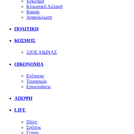
Έγκλημα
Κλιματική Αλλαγή
Καιρός
Ανακύκλωση
ΠΟΛΙΤΙΚΗ
ΚΟΣΜΟΣ
22ΟΣ ΑΙΩΝΑΣ
ΟΙΚΟΝΟΜΙΑ
Ενέργεια
Τουρισμός
Επιχειρήσεις
ΑΠΟΨΗ
LIFE
Πόλη
Σχέσεις
Γεύση