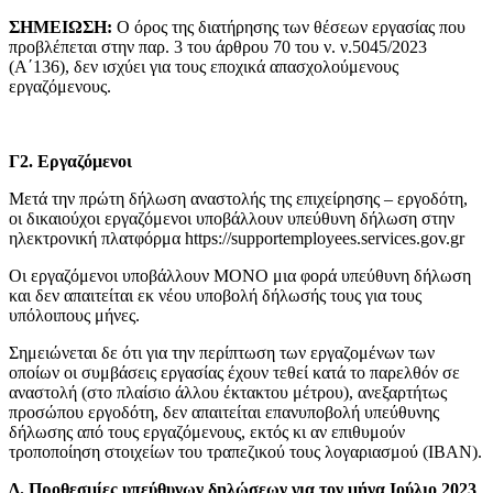
ΣΗΜΕΙΩΣΗ:
Ο όρος της διατήρησης των θέσεων εργασίας που
προβλέπεται στην παρ. 3 του άρθρου 70 του ν. ν.5045/2023
(Α΄136), δεν ισχύει για τους εποχικά απασχολούμενους
εργαζόμενους.
Γ2. Εργαζόμενοι
Μετά την πρώτη δήλωση αναστολής της επιχείρησης – εργοδότη,
οι δικαιούχοι εργαζόμενοι υποβάλλουν υπεύθυνη δήλωση στην
ηλεκτρονική πλατφόρμα https://supportemployees.services.gov.gr
Οι εργαζόμενοι υποβάλλουν ΜΟΝΟ μια φορά υπεύθυνη δήλωση
και δεν απαιτείται εκ νέου υποβολή δήλωσής τους για τους
υπόλοιπους μήνες.
Σημειώνεται δε ότι για την περίπτωση των εργαζομένων των
οποίων οι συμβάσεις εργασίας έχουν τεθεί κατά το παρελθόν σε
αναστολή (στο πλαίσιο άλλου έκτακτου μέτρου), ανεξαρτήτως
προσώπου εργοδότη, δεν απαιτείται επανυποβολή υπεύθυνης
δήλωσης από τους εργαζόμενους, εκτός κι αν επιθυμούν
τροποποίηση στοιχείων του τραπεζικού τους λογαριασμού (ΙΒΑΝ).
Δ. Προθεσμίες υπεύθυνων δηλώσεων για τον μήνα Ιούλιο 2023