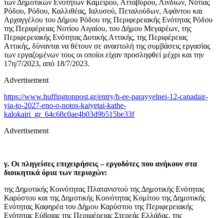
των Δημοτικών Ενοτήτων Καμείρου, Ατταβύρου, Λινδίων, Νότιας
Ρόδου, Ρόδου, Καλλιθέας, Ιαλυσού, Πεταλούδων, Αφάντου και
Αρχαγγέλου του Δήμου Ρόδου της Περιφερειακής Ενότητας Ρόδου
της Περιφέρειας Νοτίου Αιγαίου, του Δήμου Μεγαρέων, της
Περιφερειακής Ενότητας Δυτικής Αττικής, της Περιφέρειας
Αττικής, δύνανται να θέτουν σε αναστολή της συμβάσεις εργασίας
των εργαζομένων τους οι οποίοι είχαν προσληφθεί μέχρι και την
17η/7/2023, από 18/7/2023.
Advertisement
https://www.huffingtonpost.gr/entry/h-ee-parayyelnei-12-canadair-
yia-to-2027-eno-o-notos-kaiyetai-kathe-
kalokairi_gr_64c68c0ae4b03d9b515be33f
Advertisement
γ. Οι πληγείσες επιχειρήσεις – εργοδότες που ανήκουν στα
διοικητικά όρια των περιοχών:
της Δημοτικής Κοινότητας Πλατανιστού της Δημοτικής Ενότητας
Καρύστου και της Δημοτικής Κοινότητας Κομίτου της Δημοτικής
Ενότητας Καφηρέα του Δήμου Καρύστου της Περιφερειακής
Ενότητας Εύβοιας της Περιφέρειας Στερεάς Ελλάδας, της