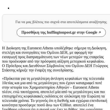
Για να μας βλέπεις πιο συχνά στα αποτελέσματα αναζήτησης
Προσθήκη της huffingtonpost.gr στην Google
H Διοίκηση της Euronext Athens υποδέχθηκε σήμερα τη Διοίκηση,
στελέχη και συνεργάτες του Ομίλου ΔΕΗ, με αφορμή την
εισαγωγή προς διαπραγμάτευση των νέων μετοχών της εταιρείας
που προέκυψαν από την πρόσφατη αύξηση μετοχικού κεφαλαίου.
Ο Πρόεδρος και Διευθύνων Σύμβουλος του Ομίλου ΔΕΗ Γεώργιος
Στάσσης κήρυξε την έναρξη της συνεδρίασης.
«Πρόκειται για τη μεγαλύτερη άντληση κεφαλαίων της τελευταία
10ετίας και μια από τις μεγαλύτερες που έχουν καταγραφεί ποτέ
στην ιστορία του Χρηματιστηρίου Αθηνών – Euronext Athens
πλέον, ενώ ταυτόχρονα, αποτελεί μία από τις μεγαλύτερες και πιο
επιτυχημένες κεφαλαιακές εκδόσεις σε ολόκληρη την Ευρώπη τα
τελευταία χρόνια. Το γεγονός ότι η διεθνής και εγχώρια επενδυτική
κοινότητα προσέφερε ποσό άνω των €18δισ. αποτελεί ένα
ξεκάθαρο μήνυμα ότι η αγορά μας έχει το βάθος, την ωριμότητα