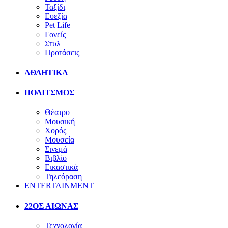
Ταξίδι
Ευεξία
Pet Life
Γονείς
Στυλ
Προτάσεις
ΑΘΛΗΤΙΚΑ
ΠΟΛΙΤΣΜΟΣ
Θέατρο
Μουσική
Χορός
Μουσεία
Σινεμά
Βιβλίο
Εικαστικά
Τηλεόραση
ENTERTAINMENT
22ΟΣ ΑΙΩΝΑΣ
Τεχνολογία