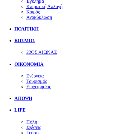
Έγκλημα
Κλιματική Αλλαγή
Καιρός
Ανακύκλωση
ΠΟΛΙΤΙΚΗ
ΚΟΣΜΟΣ
22ΟΣ ΑΙΩΝΑΣ
ΟΙΚΟΝΟΜΙΑ
Ενέργεια
Τουρισμός
Επιχειρήσεις
ΑΠΟΨΗ
LIFE
Πόλη
Σχέσεις
Γεύση