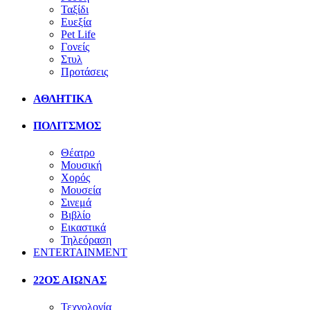
Ταξίδι
Ευεξία
Pet Life
Γονείς
Στυλ
Προτάσεις
ΑΘΛΗΤΙΚΑ
ΠΟΛΙΤΣΜΟΣ
Θέατρο
Μουσική
Χορός
Μουσεία
Σινεμά
Βιβλίο
Εικαστικά
Τηλεόραση
ENTERTAINMENT
22ΟΣ ΑΙΩΝΑΣ
Τεχνολογία