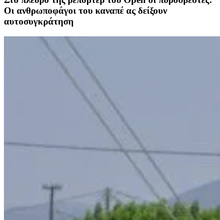
Οι ανθρωποφάγοι του καναπέ ας δείξουν
αυτοσυγκράτηση