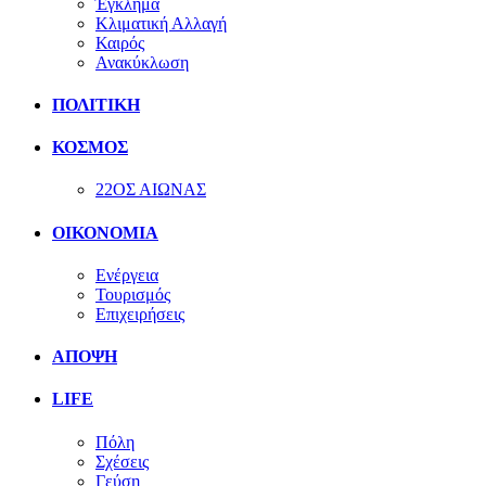
Έγκλημα
Κλιματική Αλλαγή
Καιρός
Ανακύκλωση
ΠΟΛΙΤΙΚΗ
ΚΟΣΜΟΣ
22ΟΣ ΑΙΩΝΑΣ
ΟΙΚΟΝΟΜΙΑ
Ενέργεια
Τουρισμός
Επιχειρήσεις
ΑΠΟΨΗ
LIFE
Πόλη
Σχέσεις
Γεύση