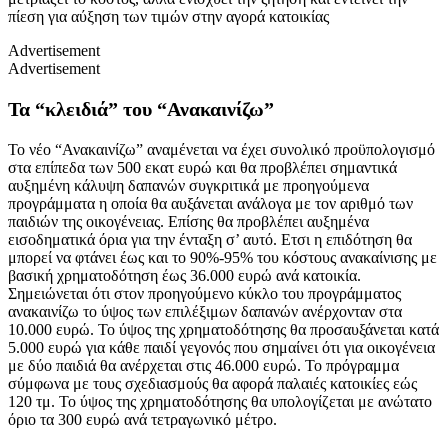
πίεση για αύξηση των τιμών στην αγορά κατοικίας
Advertisement
Advertisement
Τα “κλειδιά” του “Ανακαινίζω”
Το νέο “Ανακαινίζω” αναμένεται να έχει συνολικό προϋπολογισμό
στα επίπεδα των 500 εκατ ευρώ και θα προβλέπει σημαντικά
αυξημένη κάλυψη δαπανών συγκριτικά με προηγούμενα
προγράμματα η οποία θα αυξάνεται ανάλογα με τον αριθμό των
παιδιών της οικογένειας. Επίσης θα προβλέπει αυξημένα
εισοδηματικά όρια για την ένταξη σ’ αυτό. Ετσι η επιδότηση θα
μπορεί να φτάνει έως και το 90%-95% του κόστους ανακαίνισης με
βασική χρηματοδότηση έως 36.000 ευρώ ανά κατοικία.
Σημειώνεται ότι στον προηγούμενο κύκλο του προγράμματος
ανακαινίζω το ύψος των επιλέξιμων δαπανών ανέρχονταν στα
10.000 ευρώ. Το ύψος της χρηματοδότησης θα προσαυξάνεται κατά
5.000 ευρώ για κάθε παιδί γεγονός που σημαίνει ότι για οικογένεια
με δύο παιδιά θα ανέρχεται στις 46.000 ευρώ. Το πρόγραμμα
σύμφωνα με τους σχεδιασμούς θα αφορά παλαιές κατοικίες εώς
120 τμ. Το ύψος της χρηματοδότησης θα υπολογίζεται με ανώτατο
όριο τα 300 ευρώ ανά τετραγωνικό μέτρο.