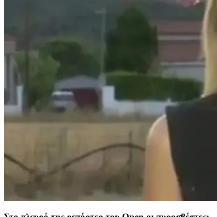
Στο πλευρό της ρεπόρτερ του Open οι πυροσβέστες: