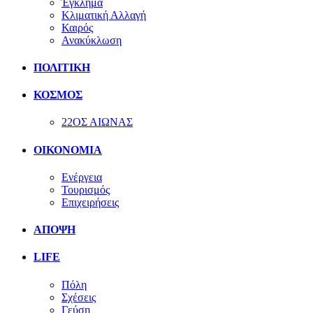
Έγκλημα
Κλιματική Αλλαγή
Καιρός
Ανακύκλωση
ΠΟΛΙΤΙΚΗ
ΚΟΣΜΟΣ
22ΟΣ ΑΙΩΝΑΣ
ΟΙΚΟΝΟΜΙΑ
Ενέργεια
Τουρισμός
Επιχειρήσεις
ΑΠΟΨΗ
LIFE
Πόλη
Σχέσεις
Γεύση