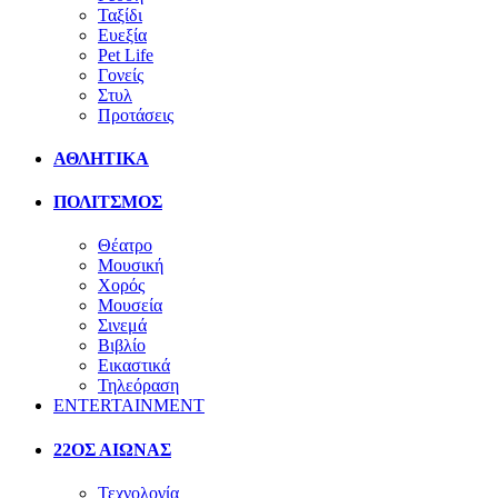
Ταξίδι
Ευεξία
Pet Life
Γονείς
Στυλ
Προτάσεις
ΑΘΛΗΤΙΚΑ
ΠΟΛΙΤΣΜΟΣ
Θέατρο
Μουσική
Χορός
Μουσεία
Σινεμά
Βιβλίο
Εικαστικά
Τηλεόραση
ENTERTAINMENT
22ΟΣ ΑΙΩΝΑΣ
Τεχνολογία