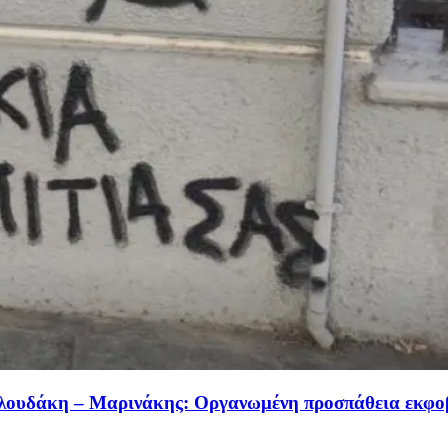
λουδάκη – Μαρινάκης: Οργανωμένη προσπάθεια εκφοβι