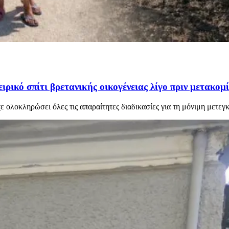
ιρικό σπίτι βρετανικής οικογένειας λίγο πριν μετακομ
χε ολοκληρώσει όλες τις απαραίτητες διαδικασίες για τη μόνιμη μετεγ